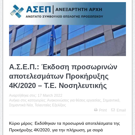
Α.Σ.Ε.Π.: Έκδοση προσωρινών
αποτελεσμάτων Προκήρυξης
4Κ/2020 – Τ.Ε. Νοσηλευτικής
Αναρτήθηκε στις:
17 March 2022
Ανήκει στις κατηγορίες:
Ανακοινώσεις για θέσεις εργασίας
,
Σημαντικά
,
Σημαντικά Νέα
,
Τελευταίες Εξελίξεις
Print
Email
Κύριο μέρος: Εκδόθηκαν τα προσωρινά αποτελέσματα της
Προκήρυξης 4Κ/2020, για την πλήρωση, με σειρά