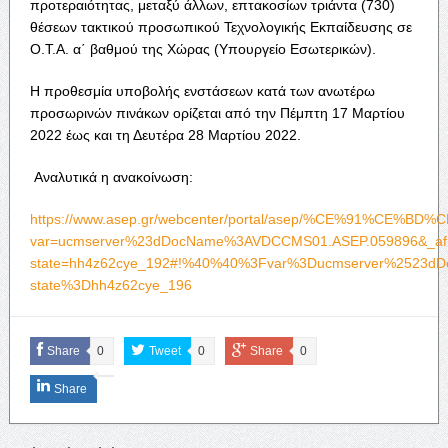
προτεραιότητας, μεταξύ άλλων, επτακοσίων τριάντα (730)
θέσεων τακτικού προσωπικού Τεχνολογικής Εκπαίδευσης σε
Ο.Τ.Α. α΄ βαθμού της Χώρας (Υπουργείο Εσωτερικών).
H προθεσμία υποβολής ενστάσεων κατά των ανωτέρω
προσωρινών πινάκων ορίζεται από την Πέμπτη 17 Μαρτίου
2022 έως και τη Δευτέρα 28 Μαρτίου 2022.
Αναλυτικά η ανακοίνωση:
https://www.asep.gr/webcenter/portal/asep/%CE%91
var=ucmserver%23dDocName%3AVDCCMS01.ASEP.059896&_afrL
state=hh4z62cye_192#!%40%40%3Fvar%3Ducmserver%2523dD
state%3Dhh4z62cye_196
Share
0
Tweet
0
Share
0
Share