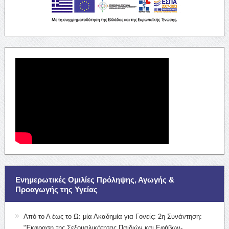
Ενημερωτικές Ομιλίες Πρόληψης, Αγωγής &
Προαγωγής της Υγείας
Από το Α έως το Ω: μία Ακαδημία για Γονείς: 2η Συνάντηση:
“Έκφραση της Σεξουαλικότητας Παιδιών και Εφήβων-