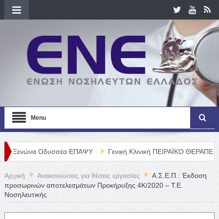
Menu
να Οδυσσέα ΕΠΑΨΥ
Γενική Κλινική ΠΕΙΡΑΪΚΟ ΘΕΡΑΠΕΥΤΗΡΙΟ Α. Ε
Αρχική
Ανακοινώσεις για θέσεις εργασίας
Α.Σ.Ε.Π.: Έκδοση
προσωρινών αποτελεσμάτων Προκήρυξης 4Κ/2020 – Τ.Ε.
Νοσηλευτικής