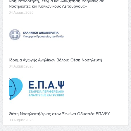
Νοηματοδότηση, Στίγμα και Αναζήτηση Βοήθειας σε
Νοσηλευτές και Κοινωνικούς Λειτουργούς»
04 August 2026
Ίδρυμα Αγωγής Ανηλίκων Βόλου: Θέση Νοσηλευτή
04 August 2026
Θέση Νοσηλευτή/τριας στον Ξενώνα Οδυσσέα ΕΠΑΨΥ
03 August 2026