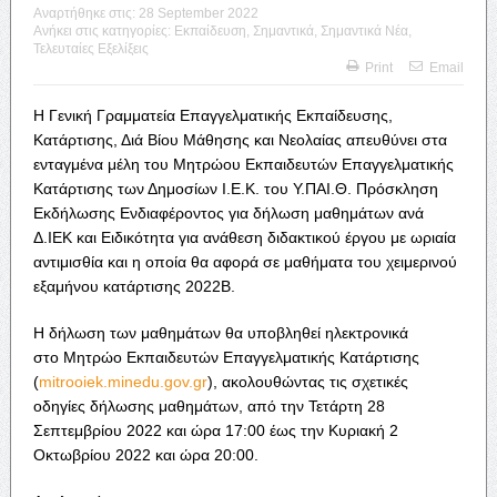
Αναρτήθηκε στις:
28 September 2022
Ανήκει στις κατηγορίες:
Εκπαίδευση
,
Σημαντικά
,
Σημαντικά Νέα
,
Τελευταίες Εξελίξεις
Print
Email
Η Γενική Γραμματεία Επαγγελματικής Εκπαίδευσης,
Κατάρτισης, Διά Βίου Μάθησης και Νεολαίας απευθύνει στα
ενταγμένα μέλη του Μητρώου Εκπαιδευτών Επαγγελματικής
Κατάρτισης των Δημοσίων Ι.Ε.Κ. του Υ
.
ΠΑΙ
.
Θ
.
Πρόσκληση
Εκδήλωσης Ενδιαφέροντος για δήλωση μαθημάτων ανά
Δ.ΙΕΚ και Ειδικότητα για ανάθεση διδακτικού έργου με ωριαία
αντιμισθία και η οποία θα αφορά σε μαθήματα του χειμερινού
εξαμήνου κατάρτισης 2022Β.
Η δήλωση των μαθημάτων θα υποβληθεί ηλεκτρονικά
στο Μητρώο Εκπαιδευτών Επαγγελματικής Κατάρτισης
(
mitrooiek.minedu.gov.gr
), ακολουθώντας τις σχετικές
οδηγίες δήλωσης μαθημάτων, από την Τετάρτη 28
Σεπτεμβρίου 2022 και ώρα 17:00 έως την Κυριακή 2
Οκτωβρίου 2022 και ώρα 20:00.