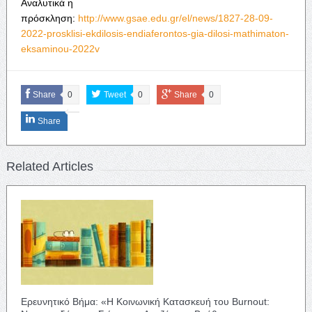
Αναλυτικά η
πρόσκληση:
http://www.gsae.edu.gr/el/news/1827-28-09-
2022-prosklisi-ekdilosis-endiaferontos-gia-dilosi-mathimaton-
eksaminou-2022v
Share
0
Tweet
0
Share
0
Share
Related Articles
Ερευνητικό Βήμα: «Η Κοινωνική Κατασκευή του Burnout: