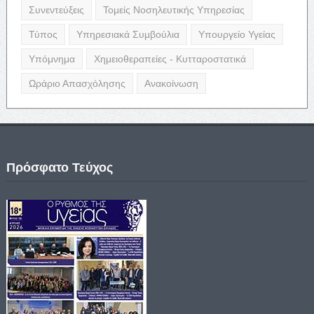
Συνεντεύξεις
Τομείς Νοσηλευτικής Υπηρεσίας
Τύπος
Υπηρεσιακά Συμβούλια
Υπουργείο Υγείας
Υπόμνημα
Χημειοθεραπείες - Κυτταροστατικά
Ωράριο Απασχόλησης
Ανακοίνωση
Πρόσφατο Τεύχος