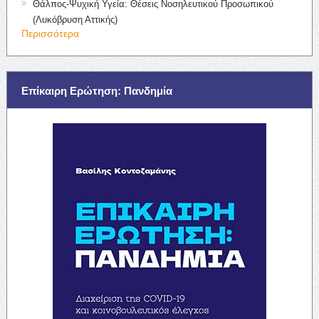
Θάλπος-Ψυχική Υγεία: Θέσεις Νοσηλευτικού Προσωπικού
(Λυκόβρυση Αττικής)
Περισσότερα
Επίκαιρη Ερώτηση: Πανδημία