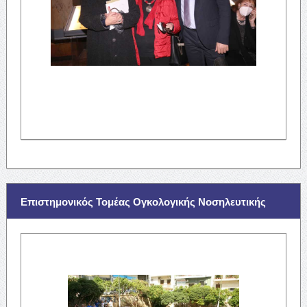
Επιστημονικός Τομέας Ογκολογικής Νοσηλευτικής