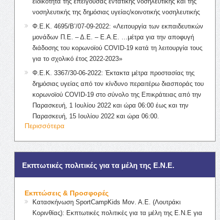
ειδικότητα της επείγουσας εντατικής νοσηλευτικής και της
νοσηλευτικής της δημόσιας υγείας/κοινοτικής νοσηλευτικής
Φ.Ε.Κ. 4695/Β’/07-09-2022: «Λειτουργία των εκπαιδευτικών
μονάδων Π.Ε. – Δ.Ε. – Ε.Α.Ε. …μέτρα για την αποφυγή
διάδοσης του κορωνοϊού COVID-19 κατά τη λειτουργία τους
για το σχολικό έτος 2022-2023»
Φ.Ε.Κ. 3367/30-06-2022: Έκτακτα μέτρα προστασίας της
δημόσιας υγείας από τον κίνδυνο περαιτέρω διασποράς του
κορωνοϊού COVID-19 στο σύνολο της Επικράτειας από την
Παρασκευή, 1 Ιουλίου 2022 και ώρα 06:00 έως και την
Παρασκευή, 15 Ιουλίου 2022 και ώρα 06:00.
Περισσότερα
Εκπτωτικές πολιτικές για τα μέλη της Ε.Ν.Ε.
Εκπτώσεις & Προσφορές
Κατασκήνωση SportCampKids Μον. Α.Ε. (Λουτράκι
Κορινθίας): Εκπτωτικές πολιτικές για τα μέλη της Ε.Ν.Ε για