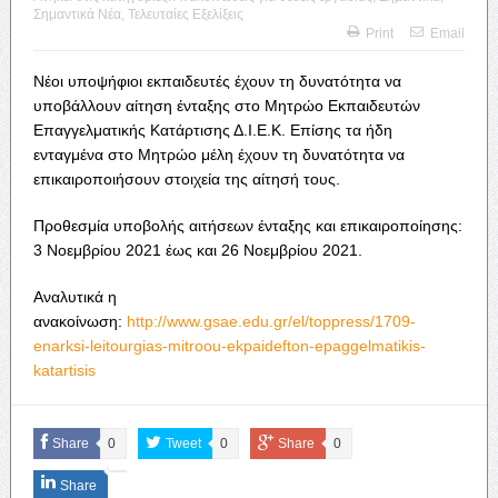
Σημαντικά Νέα
,
Τελευταίες Εξελίξεις
Print
Email
Νέοι υποψήφιοι εκπαιδευτές έχουν τη δυνατότητα να
υποβάλλουν αίτηση ένταξης στο Mητρώο Εκπαιδευτών
Επαγγελματικής Κατάρτισης Δ.Ι.Ε.Κ. Επίσης τα ήδη
ενταγμένα στο Μητρώο μέλη έχουν τη δυνατότητα να
επικαιροποιήσουν στοιχεία της αίτησή τους.
Προθεσμία υποβολής αιτήσεων ένταξης και επικαιροποίησης:
3 Νοεμβρίου 2021 έως και 26 Νοεμβρίου 2021.
Αναλυτικά η
ανακοίνωση:
http://www.gsae.edu.gr/el/toppress/1709-
enarksi-leitourgias-mitroou-ekpaidefton-epaggelmatikis-
katartisis
Share
0
Tweet
0
Share
0
Share