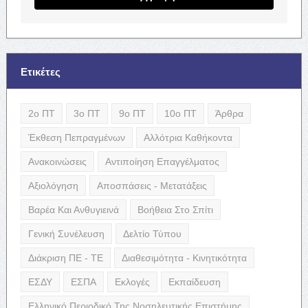
Ετικέτες
2ο ΠΤ
3ο ΠΤ
9ο ΠΤ
10ο ΠΤ
Άρθρα
Έκθεση Πεπραγμένων
Αλλότρια Καθήκοντα
Ανακοινώσεις
Αντιποίηση Επαγγέλματος
Αξιολόγηση
Αποσπάσεις - Μετατάξεις
Βαρέα Και Ανθυγιεινά
Βοήθεια Στο Σπίτι
Γενική Συνέλευση
Δελτίο Τύπου
Διάκριση ΠΕ - ΤΕ
Διαθεσιμότητα - Κινητικότητα
ΕΣΔΥ
ΕΣΠΑ
Εκλογές
Εκπαίδευση
Ελληνικό Περιοδικό Της Νοσηλευτικής Επιστήμης