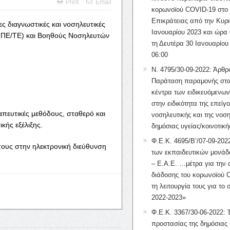
Print
Email
κορωνοϊού COVID-19 στο 
Επικράτειας από την Κυρι
ρες διαγνωστικές και νοσηλευτικές
Ιανουαρίου 2023 και ώρα 
 (ΠΕ/ΤΕ) και Βοηθούς Νοσηλευτών
τη Δευτέρα 30 Ιανουαρίου
06:00
Ν. 4795/30-09-2022: Άρθρ
Παράταση παραμονής στα
κέντρα των ειδικευόμενω
στην ειδικότητα της επείγ
πευτικές μεθόδους, σταθερό και
νοσηλευτικής και της νοση
κής εξέλιξης.
δημόσιας υγείας/κοινοτική
Φ.Ε.Κ. 4695/Β’/07-09-2022
τους στην ηλεκτρονική διεύθυνση
των εκπαιδευτικών μονάδ
– Ε.Α.Ε. …μέτρα για την
διάδοσης του κορωνοϊού 
τη λειτουργία τους για το 
2022-2023»
Φ.Ε.Κ. 3367/30-06-2022: 
προστασίας της δημόσιας 