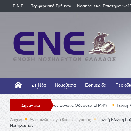
E.N.E.
Περιφερειακά Τμήματα
Νοσηλευτικοί Επιστημονικοί 
Νέα
Νομοθεσία
Εφημερίδα
Περιοδι
σηλευτή/τριας στον Ξενώνα Οδυσσέα ΕΠΑΨΥ
Σημαντικά
Γενική Κλινική ΠΕΙ
Αρχική
Ανακοινώσεις για θέσεις εργασίας
Γενική Κλινική Γα
Νοσηλευτών