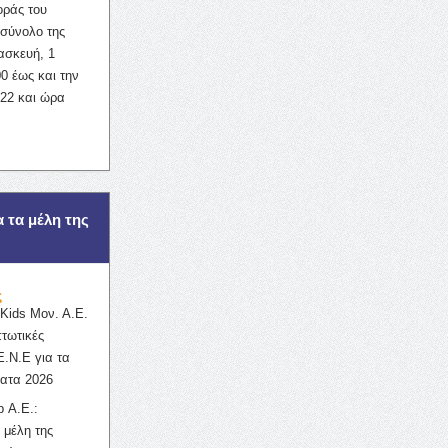
οράς του
σύνολο της
ασκευή, 1
0 έως και την
022 και ώρα
α τα μέλη της
ς
ids Μον. Α.Ε.
πτωτικές
Ε.Ν.Ε για τα
ατα 2026
 Α.Ε.:
 μέλη της