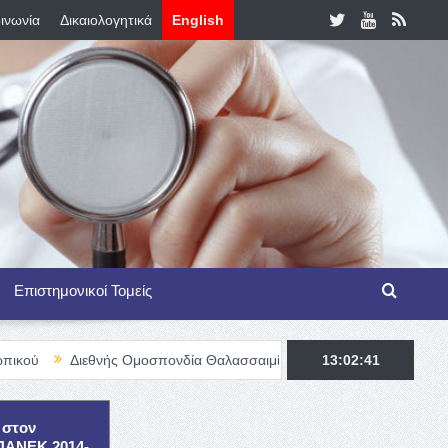
ινωνία
Δικαιολογητικά
English
Επιστημονικοί Τομείς
ιεθνής Ομοσπονδία Θαλασσαιμίας – TIF Fellowship Programme for Ha
13:02:42
 στον
ΕΠΑΝΕΚ 2014-