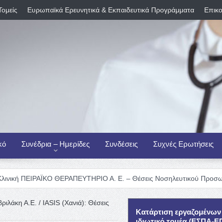
Τομείς
Ευρωπαϊκά Ερευνητικά & Εκπαιδευτικά Προγράμματα
Επικο
κό
Συνέδρια – Ημερίδες
Συνδέσεις
Συχνές Ερωτήσεις
ΡΑΪΚΟ ΘΕΡΑΠΕΥΤΗΡΙΟ Α. Ε. – Θέσεις Νοσηλευτικού Προσωπικού
Δ
βριλάκη Α.Ε. / IASIS (Χανιά): Θέσεις
Κατάρτιση εργαζομένων
ιδιωτικό τομέα (ΕΣΠΑ-