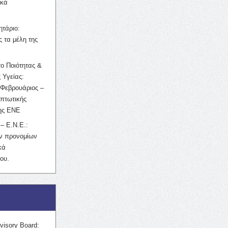
ικά
ητάριο:
 τα μέλη της
ο Ποιότητας &
 Υγείας:
Φεβρουάριος –
κπτωτικής
της ΕΝΕ
– Ε.Ν.Ε.:
ών προνομίων
κά
ου.
visory Board: