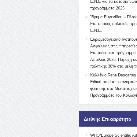
Ε.Ν.Ε για τα κατασκηνωτ
προγράμματα 2025
Ίδρυμα Ευγενίδου – Πλαν
Εκπτωτικές πολιτικές προς
Ε.Ν.Ε.
Ευρωμεσογειακό Ινστιτούτ
Ασφάλειας στις Υπηρεσίες
Εκπαιδευτικό πρόγραμμα 
Απρίλιος 2025: Παροχή ε
πολιτικής 30% στα μέλη 
Κολλέγιο Rene Descartes 
Ειδικό πακέτο οικονομικ
φοίτησης στα Μεταπτυχια
Προγράμματα του Κολλεγί
Διεθνής Επικαιρότητα
WHO/Europe Scientific Ad