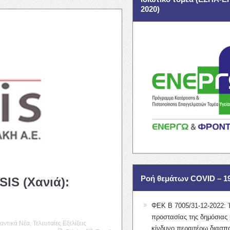
2020)
Ροή θεμάτων COVID – 1
SIS (Χανιά):
ΦΕΚ Β 7005/31-12-2022: 
προστασίας της δημόσιας 
αντικά Νέα
,
Τελευταίες Εξελίξεις
κίνδυνο περαιτέρω διασπ