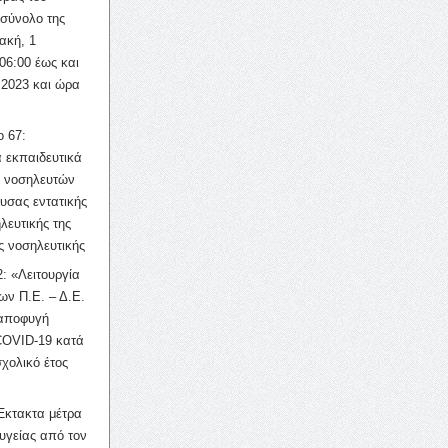
σύνολο της
ακή, 1
06:00 έως και
 2023 και ώρα
ο 67:
 εκπαιδευτικά
ν νοσηλευτών
ουσας εντατικής
λευτικής της
ς νοσηλευτικής
: «Λειτουργία
ων Π.Ε. – Δ.Ε.
 αποφυγή
COVID-19 κατά
σχολικό έτος
Έκτακτα μέτρα
υγείας από τον