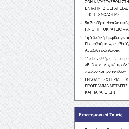
ΖΩΗ ΚΑΤΑΣΤΑΣΕΩΝ ΣΤ
ΕΝΤΑΤΙΚΗΣ ΘΕΡΑΠΕΙΑΣ
ΤΗΣ ΤΕΧΝΟΛΟΓΙΑΣ”
5ο Συνέδριο Νοσηλευτική
Γ.Ν.Θ. ΙΠΠΟΚΡΑΤΕΙΟ – Α
1η Υβριδική Ημερίδα για τ
Πρωτοβάθμια Φροντίδα Υγ
Αναβολή εκδήλωσης
11ο Πανελλήνιο Επιστημο
«Ενδοκρινολογικά προβλή
παιδιού και του εφήβου»
ΓΝΝΘΑ “Η ΣΩΤΗΡΙΑ”: Ε
ΠΡΟΓΡΑΜΜΑ ΜΕΤΑΓΓΙΣΗ
ΚΑΙ ΠΑΡΑΓΩΓΩΝ
Επιστημονικοί Τομείς