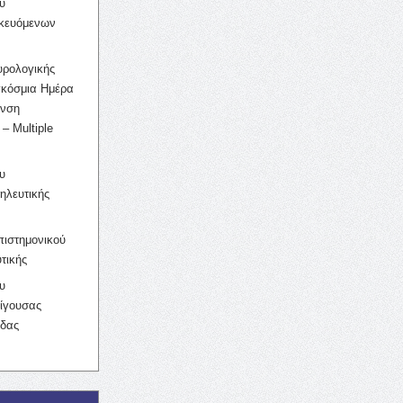
υ
ικευόμενων
υρολογικής
γκόσμια Ημέρα
υνση
– Multiple
υ
ηλευτικής
ιστημονικού
τικής
υ
ίγουσας
ίδας