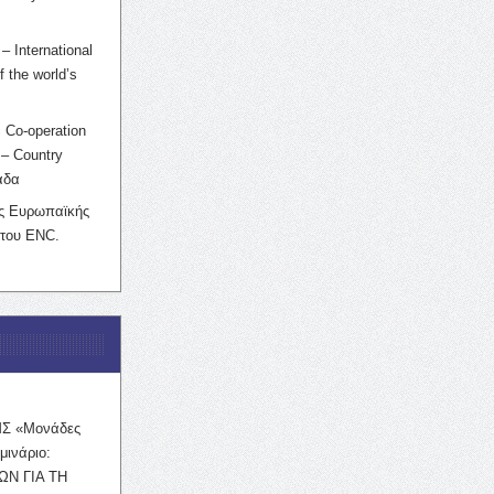
– International
f the world’s
 Co-operation
– Country
άδα
ης Ευρωπαϊκής
 του ENC.
ΜΣ «Μονάδες
μινάριο:
ΩΝ ΓΙΑ ΤΗ