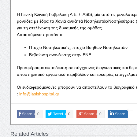
Η Γενική Κλινική Γαβριλάκη Α.Ε. / IASIS, μία από τις μεγαλύτε
μονάδες με έδρα τα Χανιά αναζητά Νοσηλευτές/Νοσηλεύτριες
για τη στελέχωση της δυναμικής της ομάδας.
Απαιτούμενα προσόντα:
Πτυχίο Νοσηλευτικής, πτυχίο Βοηθών Νοσηλευτών
Βεβαίωση ανανέωσης στην ΕΝΕ
Προσφέρουμε εκπαίδευση σε σύγχρονες διαγνωστικές και θερα
υποστηρικτικό εργασιακό περιβάλλον και ευκαιρίες επαγγελματι
Οι ενδιαφερόμενοι/ες μπορούν να αποστείλουν το βιογραφικό 
:
info
@
iasishospital
.
gr
Share
0
Tweet
0
Share
0
Share
Related Articles