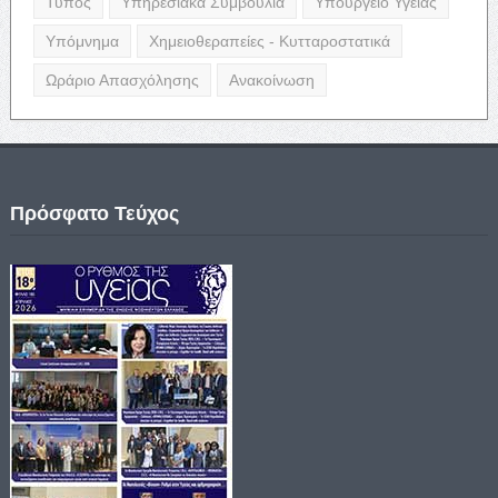
Τύπος
Υπηρεσιακά Συμβούλια
Υπουργείο Υγείας
Υπόμνημα
Χημειοθεραπείες - Κυτταροστατικά
Ωράριο Απασχόλησης
Ανακοίνωση
Πρόσφατο Τεύχος