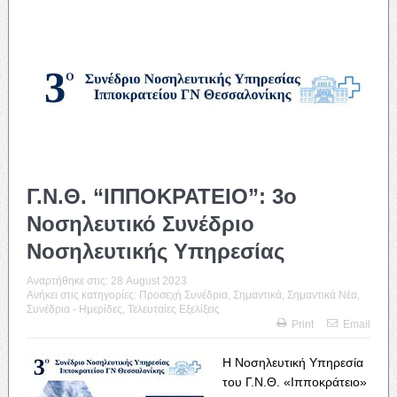
Γ.Ν.Θ. “ΙΠΠΟΚΡΑΤΕΙΟ”: 3ο
Νοσηλευτικό Συνέδριο
Νοσηλευτικής Υπηρεσίας
Αναρτήθηκε στις:
28 August 2023
Ανήκει στις κατηγορίες:
Προσεχή Συνέδρια
,
Σημαντικά
,
Σημαντικά Νέα
,
Συνέδρια - Ημερίδες
,
Τελευταίες Εξελίξεις
Print
Email
Η Νοσηλευτική Υπηρεσία
του Γ.Ν.Θ. «Ιπποκράτειο»