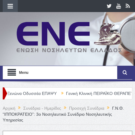
Menu
να Οδυσσέα ΕΠΑΨΥ
Γενική Κλινική ΠΕΙΡΑΪΚΟ ΘΕΡΑΠΕΥΤΗΡΙΟ Α. Ε.
Αρχική
Συνέδρια - Ημερίδες
Προσεχή Συνέδρια
Γ.Ν.Θ.
“ΙΠΠΟΚΡΑΤΕΙΟ”: 3ο Νοσηλευτικό Συνέδριο Νοσηλευτικής
Υπηρεσίας