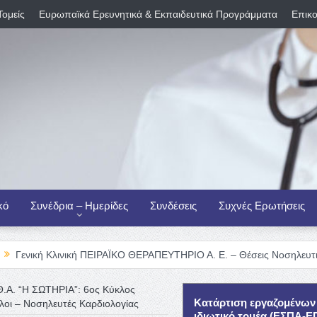
Τομείς
Ευρωπαϊκά Ερευνητικά & Εκπαιδευτικά Προγράμματα
Επικο
κό
Συνέδρια – Ημερίδες
Συνδέσεις
Συχνές Ερωτήσεις
ινική ΠΕΙΡΑΪΚΟ ΘΕΡΑΠΕΥΤΗΡΙΟ Α. Ε. – Θέσεις Νοσηλευτικού Προσωπι
Θ.Α. “Η ΣΩΤΗΡΙΑ”: 6ος Κύκλος
Κατάρτιση εργαζομένων
λοι – Νοσηλευτές Καρδιολογίας
ιδιωτικό τομέα (ΕΣΠΑ-