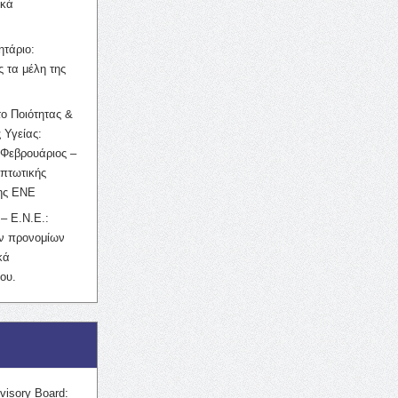
ικά
ητάριο:
 τα μέλη της
ο Ποιότητας &
 Υγείας:
Φεβρουάριος –
κπτωτικής
της ΕΝΕ
– Ε.Ν.Ε.:
ών προνομίων
κά
ου.
visory Board: