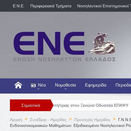
E.N.E.
Περιφερειακά Τμήματα
Νοσηλευτικοί Επιστημονικοί 
Νέα
Νομοθεσία
Εφημερίδα
Περιοδι
Θέση Νοσηλευτή/τριας στον Ξενώνα Οδυσσέα ΕΠΑΨΥ
Σημαντικά
Γενική Κλ
Αρχική
Συνέδρια - Ημερίδες
Προσεχείς Ημερίδες
Γ.Ν.Ν.
Ενδονοσοκομειακών Μαθημάτων: Εξειδικευμένοι Νοσηλευτικοί Ρό