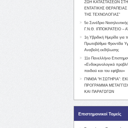
ΖΩΗ ΚΑΤΑΣΤΑΣΕΩΝ ΣΤ
ΕΝΤΑΤΙΚΗΣ ΘΕΡΑΠΕΙΑΣ
ΤΗΣ ΤΕΧΝΟΛΟΓΙΑΣ”
5ο Συνέδριο Νοσηλευτική
Γ.Ν.Θ. ΙΠΠΟΚΡΑΤΕΙΟ – Α
1η Υβριδική Ημερίδα για τ
Πρωτοβάθμια Φροντίδα Υγ
Αναβολή εκδήλωσης
11ο Πανελλήνιο Επιστημο
«Ενδοκρινολογικά προβλή
παιδιού και του εφήβου»
ΓΝΝΘΑ “Η ΣΩΤΗΡΙΑ”: Ε
ΠΡΟΓΡΑΜΜΑ ΜΕΤΑΓΓΙΣΗ
ΚΑΙ ΠΑΡΑΓΩΓΩΝ
Επιστημονικοί Τομείς