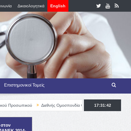
ινωνία
Δικαιολογητικά
English
Επιστημονικοί Τομείς
κού
Διεθνής Ομοσπονδία Θαλασσαιμίας – TIF Fellowship Program
17:31:43
 στον
ΕΠΑΝΕΚ 2014-