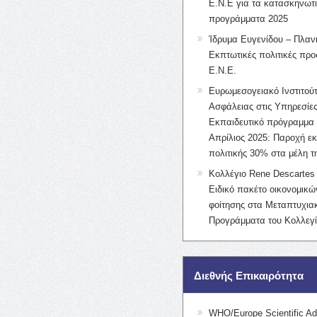
Ε.Ν.Ε για τα κατασκηνωτ
προγράμματα 2025
Ίδρυμα Ευγενίδου – Πλαν
Εκπτωτικές πολιτικές προς
Ε.Ν.Ε.
Ευρωμεσογειακό Ινστιτούτ
Ασφάλειας στις Υπηρεσίες
Εκπαιδευτικό πρόγραμμα 
Απρίλιος 2025: Παροχή ε
πολιτικής 30% στα μέλη 
Κολλέγιο Rene Descartes 
Ειδικό πακέτο οικονομικ
φοίτησης στα Μεταπτυχια
Προγράμματα του Κολλεγί
Διεθνής Επικαιρότητα
WHO/Europe Scientific Ad