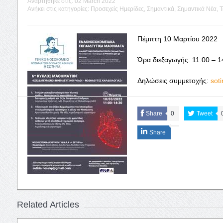
Αναρτήθηκε στις:
02 March 2022
Ανήκει στις κατηγορίες:
Προσεχείς Ημερίδες
,
Σημαντικά
,
Σημαντικά Νέα
,
Τ
Πέμπτη 10 Μαρτίου 2022
Ώρα διεξαγωγής: 11:00 – 1
Δηλώσεις συμμετοχής:
sot
Share
0
Tweet
Share
Related Articles