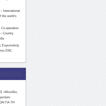
– International
f the world’s
 Co-operation
– Country
άδα
ης Ευρωπαϊκής
 του ENC.
ΜΣ «Μονάδες
μινάριο:
ΩΝ ΓΙΑ ΤΗ