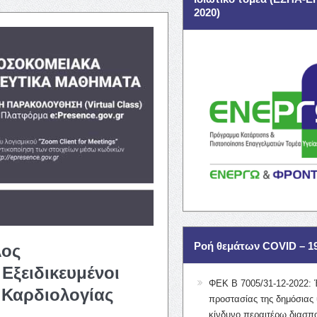
2020)
Ροή θεμάτων COVID – 1
λος
ξειδικευμένοι
ΦΕΚ Β 7005/31-12-2022: 
 Καρδιολογίας
προστασίας της δημόσιας 
κίνδυνο περαιτέρω διασπ