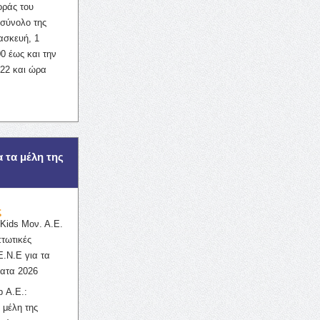
οράς του
σύνολο της
ασκευή, 1
0 έως και την
022 και ώρα
α τα μέλη της
ς
ids Μον. Α.Ε.
πτωτικές
Ε.Ν.Ε για τα
ατα 2026
 Α.Ε.:
 μέλη της