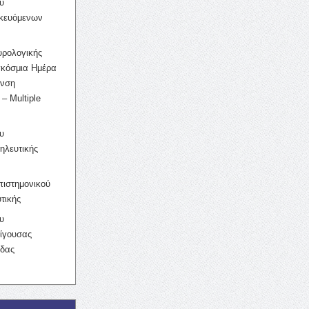
υ
ικευόμενων
υρολογικής
γκόσμια Ημέρα
υνση
– Multiple
υ
ηλευτικής
ιστημονικού
τικής
υ
ίγουσας
ίδας