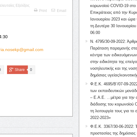
ελευταίες Εξελίξεις
κορωνοϊού COVID-19 στο 
Print
Email
Επικράτειας από την Κυρι
Ιανουαρίου 2023 και ώρα 
τη Δευτέρα 30 Ιανουαρίου
06:00
4:30
Ν. 4795/30-09-2022: Άρθρ
Παράταση παραμονής στα
iria.nosekp@gmail.com
κέντρα των ειδικευόμενω
στην ειδικότητα της επείγ
νοσηλευτικής και της νοση
0
Share
0
δημόσιας υγείας/κοινοτική
Φ.Ε.Κ. 4695/Β’/07-09-2022
των εκπαιδευτικών μονάδ
– Ε.Α.Ε. …μέτρα για την
διάδοσης του κορωνοϊού 
τη λειτουργία τους για το 
2022-2023»
Φ.Ε.Κ. 3367/30-06-2022: 
προστασίας της δημόσιας 