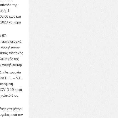
σύνολο της
ακή, 1
06:00 έως και
 2023 και ώρα
ο 67:
 εκπαιδευτικά
ν νοσηλευτών
ουσας εντατικής
λευτικής της
ς νοσηλευτικής
: «Λειτουργία
ων Π.Ε. – Δ.Ε.
 αποφυγή
COVID-19 κατά
σχολικό έτος
Έκτακτα μέτρα
υγείας από τον