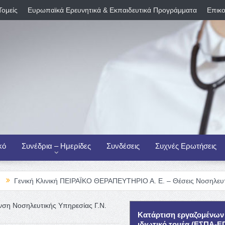
Τομείς
Ευρωπαϊκά Ερευνητικά & Εκπαιδευτικά Προγράμματα
Επικο
κό
Συνέδρια – Ημερίδες
Συνδέσεις
Συχνές Ερωτήσεις
λινική ΠΕΙΡΑΪΚΟ ΘΕΡΑΠΕΥΤΗΡΙΟ Α. Ε. – Θέσεις Νοσηλευτικού Προσωπ
νση Νοσηλευτικής Υπηρεσίας Γ.Ν.
Κατάρτιση εργαζομένων
ιδιωτικό τομέα (ΕΣΠΑ-