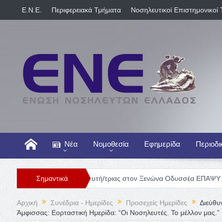
E.N.E.
Περιφερειακά Τμήματα
Νοσηλευτικοί Επιστημονικοί 
Νέα
Νομοθεσία
Εφημερίδα
Περιοδι
Θέση Νοσηλευτή/τριας στον Ξενώνα Οδυσσέα ΕΠΑΨΥ
Σημαντικά
Γενική Κ
Αρχική
Συνέδρια - Ημερίδες
Προσεχείς Ημερίδες
Διεύθυ
Άμφισσας: Εορταστική Ημερίδα: “Οι Νοσηλευτές. Το μέλλον μας.”