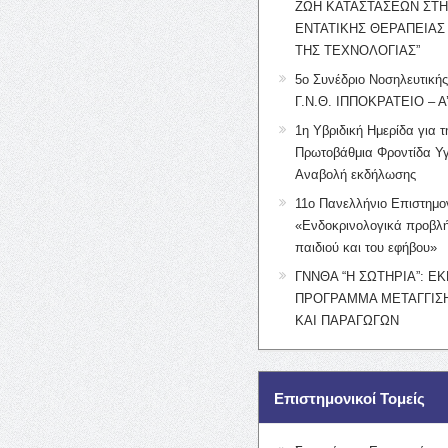
ΖΩΗ ΚΑΤΑΣΤΑΣΕΩΝ ΣΤ
ΕΝΤΑΤΙΚΗΣ ΘΕΡΑΠΕΙΑΣ
ΤΗΣ ΤΕΧΝΟΛΟΓΙΑΣ”
5ο Συνέδριο Νοσηλευτική
Γ.Ν.Θ. ΙΠΠΟΚΡΑΤΕΙΟ – Α
1η Υβριδική Ημερίδα για τ
Πρωτοβάθμια Φροντίδα Υγ
Αναβολή εκδήλωσης
11ο Πανελλήνιο Επιστημο
«Ενδοκρινολογικά προβλή
παιδιού και του εφήβου»
ΓΝΝΘΑ “Η ΣΩΤΗΡΙΑ”: Ε
ΠΡΟΓΡΑΜΜΑ ΜΕΤΑΓΓΙΣΗ
ΚΑΙ ΠΑΡΑΓΩΓΩΝ
Επιστημονικοί Τομείς