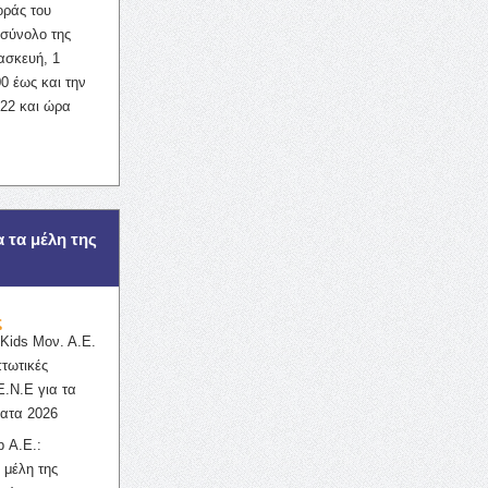
οράς του
σύνολο της
ασκευή, 1
0 έως και την
022 και ώρα
α τα μέλη της
ς
ids Μον. Α.Ε.
πτωτικές
Ε.Ν.Ε για τα
ατα 2026
 Α.Ε.:
 μέλη της