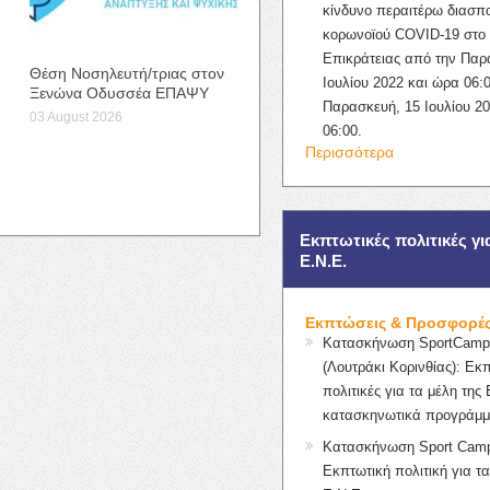
κίνδυνο περαιτέρω διασπ
κορωνοϊού COVID-19 στο 
Επικράτειας από την Παρ
Θέση Νοσηλευτή/τριας στον
Ιουλίου 2022 και ώρα 06:0
Ξενώνα Οδυσσέα ΕΠΑΨΥ
Παρασκευή, 15 Ιουλίου 2
03 August 2026
06:00.
Περισσότερα
Εκπτωτικές πολιτικές γι
Ε.Ν.Ε.
Εκπτώσεις & Προσφορέ
Κατασκήνωση SportCampK
(Λουτράκι Κορινθίας): Εκ
πολιτικές για τα μέλη της 
κατασκηνωτικά προγράμμ
Κατασκήνωση Sport Camp
Εκπτωτική πολιτική για τα