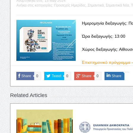
Αναρτήθηκε στις:
15 May 2024
Ανήκει στις κατηγορίες:
Προσεχείς Ημερίδες
,
Σημαντικά
,
Σημαντικά Νέα
,
Τ
Ημερομηνία διεξαγωγής: Π
Ώρα διεξαγωγής: 13:00
Χώρος διεξαγωγής: Αίθουσα
Επιστημονικό πρόγραμμα 
Share
0
Tweet
0
Share
0
Share
Related Articles