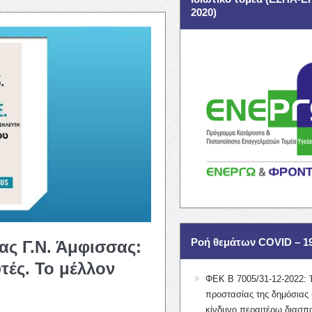
2020)
Ροή θεμάτων COVID – 1
ς Γ.Ν. Άμφισσας:
τές. Το μέλλον
ΦΕΚ Β 7005/31-12-2022: 
προστασίας της δημόσιας 
κίνδυνο περαιτέρω διασπ