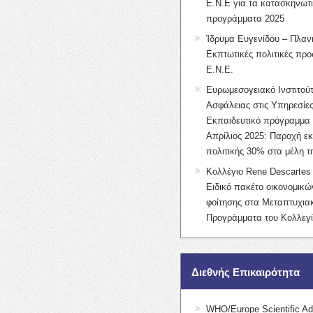
Ε.Ν.Ε για τα κατασκηνωτ
προγράμματα 2025
Ίδρυμα Ευγενίδου – Πλαν
Εκπτωτικές πολιτικές προς
Ε.Ν.Ε.
Ευρωμεσογειακό Ινστιτούτ
Ασφάλειας στις Υπηρεσίες
Εκπαιδευτικό πρόγραμμα 
Απρίλιος 2025: Παροχή ε
πολιτικής 30% στα μέλη 
Κολλέγιο Rene Descartes 
Ειδικό πακέτο οικονομικ
φοίτησης στα Μεταπτυχια
Προγράμματα του Κολλεγί
Διεθνής Επικαιρότητα
WHO/Europe Scientific Ad