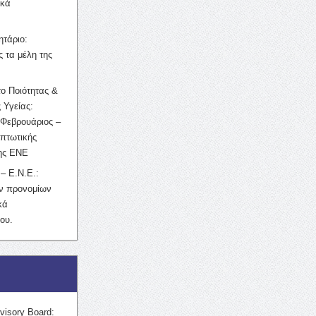
ικά
ητάριο:
 τα μέλη της
ο Ποιότητας &
 Υγείας:
Φεβρουάριος –
κπτωτικής
της ΕΝΕ
– Ε.Ν.Ε.:
ών προνομίων
κά
ου.
visory Board: