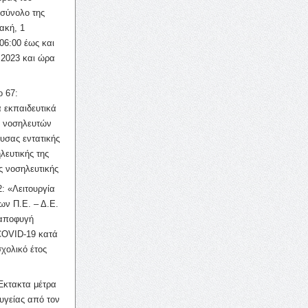
σύνολο της
ακή, 1
06:00 έως και
 2023 και ώρα
ο 67:
 εκπαιδευτικά
ν νοσηλευτών
ουσας εντατικής
λευτικής της
ς νοσηλευτικής
: «Λειτουργία
ων Π.Ε. – Δ.Ε.
 αποφυγή
COVID-19 κατά
σχολικό έτος
Έκτακτα μέτρα
υγείας από τον