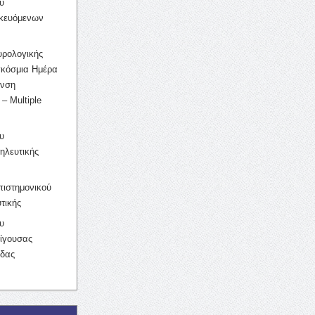
υ
ικευόμενων
υρολογικής
γκόσμια Ημέρα
υνση
– Multiple
υ
ηλευτικής
ιστημονικού
τικής
υ
ίγουσας
ίδας