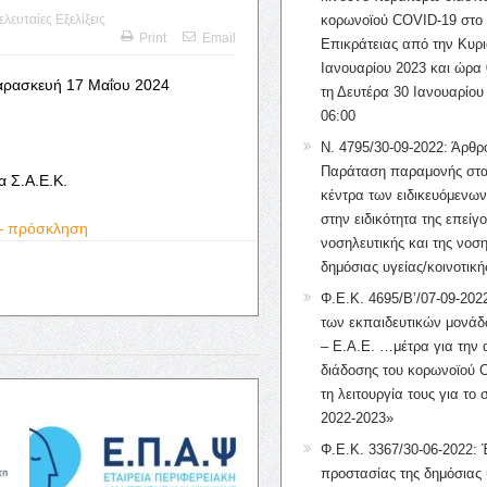
ελευταίες Εξελίξεις
κορωνοϊού COVID-19 στο 
Print
Email
Επικράτειας από την Κυρι
Ιανουαρίου 2023 και ώρα 
αρασκευή 17 Μαΐου 2024
τη Δευτέρα 30 Ιανουαρίου
06:00
Ν. 4795/30-09-2022: Άρθρ
Παράταση παραμονής στα
 Σ.Α.Ε.Κ.
κέντρα των ειδικευόμενω
στην ειδικότητα της επείγ
– πρόσκληση
νοσηλευτικής και της νοση
δημόσιας υγείας/κοινοτική
Φ.Ε.Κ. 4695/Β’/07-09-2022
των εκπαιδευτικών μονάδ
– Ε.Α.Ε. …μέτρα για την
διάδοσης του κορωνοϊού 
τη λειτουργία τους για το 
2022-2023»
Φ.Ε.Κ. 3367/30-06-2022: 
προστασίας της δημόσιας 