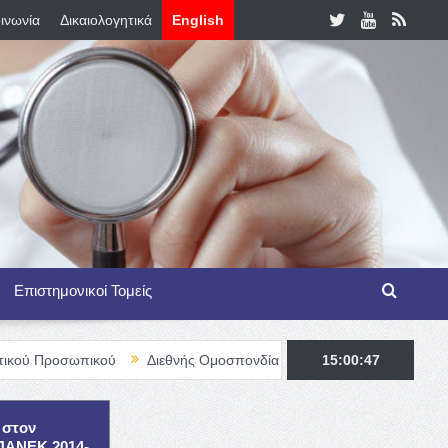
ινωνία
Δικαιολογητικά
English
Επιστημονικοί Τομείς
ικού
Διεθνής Ομοσπονδία Θαλασσαιμίας – TIF Fellowship Progra
15:00:49
 στον
ΕΠΑΝΕΚ 2014-