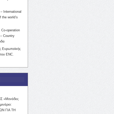
– International
f the world’s
 Co-operation
– Country
άδα
ης Ευρωπαϊκής
 του ENC.
ΜΣ «Μονάδες
μινάριο:
ΩΝ ΓΙΑ ΤΗ