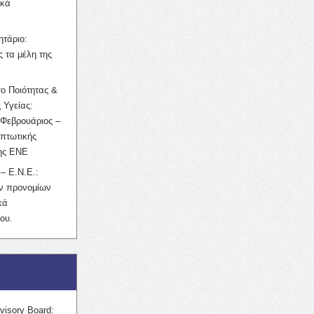
ικά
ητάριο:
 τα μέλη της
ο Ποιότητας &
 Υγείας:
Φεβρουάριος –
κπτωτικής
της ΕΝΕ
– Ε.Ν.Ε.:
ών προνομίων
κά
ου.
visory Board: