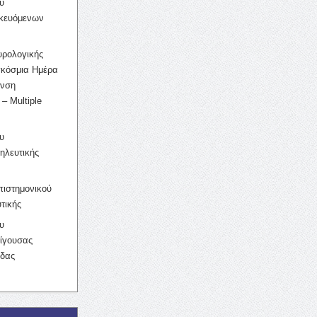
υ
ικευόμενων
υρολογικής
γκόσμια Ημέρα
υνση
– Multiple
υ
ηλευτικής
ιστημονικού
τικής
υ
ίγουσας
ίδας