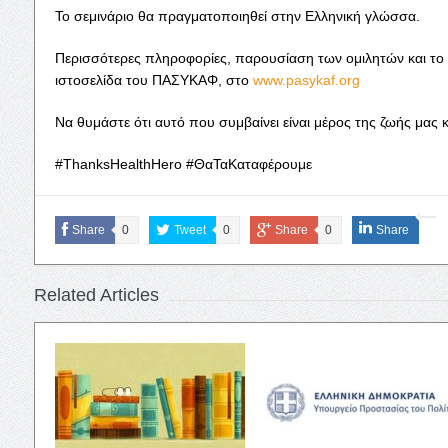
Το σεμινάριο θα πραγματοποιηθεί στην Ελληνική γλώσσα.
Περισσότερες πληροφορίες, παρουσίαση των ομιλητών και το
ιστοσελίδα του ΠΑΣΥΚΑΦ, στο
www.pasykaf.org
Να θυμάστε ότι αυτό που συμβαίνει είναι μέρος της ζωής μας κ
#ThanksHealthHero #ΘαΤαΚαταφέρουμε
Share
0
Tweet
0
Share
0
Share
Related Articles