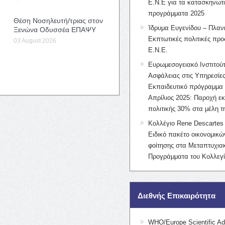
Ε.Ν.Ε για τα κατασκηνωτ
προγράμματα 2025
Θέση Νοσηλευτή/τριας στον
Ίδρυμα Ευγενίδου – Πλαν
Ξενώνα Οδυσσέα ΕΠΑΨΥ
Εκπτωτικές πολιτικές προς
03 August 2026
Ε.Ν.Ε.
Ευρωμεσογειακό Ινστιτούτ
Ασφάλειας στις Υπηρεσίες
Εκπαιδευτικό πρόγραμμα 
Απρίλιος 2025: Παροχή ε
πολιτικής 30% στα μέλη 
Κολλέγιο Rene Descartes 
Ειδικό πακέτο οικονομικ
φοίτησης στα Μεταπτυχια
Προγράμματα του Κολλεγί
Διεθνής Επικαιρότητα
WHO/Europe Scientific Ad