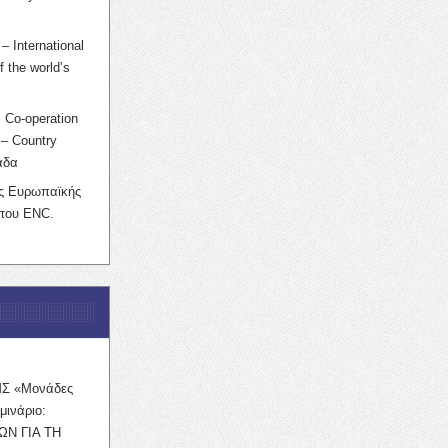
– International
f the world’s
 Co-operation
– Country
άδα
ης Ευρωπαϊκής
 του ENC.
ΜΣ «Μονάδες
μινάριο:
ΩΝ ΓΙΑ ΤΗ