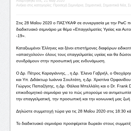
Αναρτήθηκε στις:
21 May 2020
Ανήκει στις κατηγορίες:
Προσεχή Σεμινάρια
,
Σημαντικά
,
Σημαντικά Νέα
,
Συ
Στις 28 Μαΐου 2020 ο ΠΑΣΥΚΑΦ σε συνεργασία με την PwC π
διαδικτυακό σεμινάριο με θέμα «Επαγγελματίες Υγείας και Αυτ
-19».
Καταξιωμένοι Έλληνες και ξένοι επιστήμονες διαφόρων ειδικο
«απασχολούν» όλους τους επαγγελματίες υγείας και θα δώσου
συνδράμουν στην προσωπική μας ενδυνάμωση.
Ο Δρ. Πέτρος Καραγιάννης, , η Δρ. Έλενα Γαβριήλ, ο Θεοχάρ
και Υπ. Διδάκτωρ Ιωάννα Σουλτάτη, η Δρ. Χριστίνα Ορφανίδου,
Γιώργος Παπαζήσης, η Δρ. Θάλεια Μπελλάλη και ο Dr. Frank D
επικοδομητικό σεμινάριο για το πώς μπορούμε να αντιμετωπίσ
την επαγγελματική, την προσωπική και την κοινωνική μας ζωή 
Δηλώστε συμμετοχή τώρα για τις 28 Μαΐου 2020 στις 18:30 κ
Το διαδικτυακό σεμινάριο προσφέρεται δωρεάν στους συμμετέ