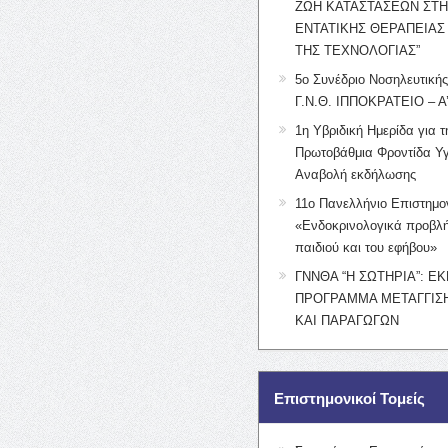
ΖΩΗ ΚΑΤΑΣΤΑΣΕΩΝ ΣΤ
ΕΝΤΑΤΙΚΗΣ ΘΕΡΑΠΕΙΑΣ
ΤΗΣ ΤΕΧΝΟΛΟΓΙΑΣ”
5ο Συνέδριο Νοσηλευτική
Γ.Ν.Θ. ΙΠΠΟΚΡΑΤΕΙΟ – Α
1η Υβριδική Ημερίδα για τ
Πρωτοβάθμια Φροντίδα Υγ
Αναβολή εκδήλωσης
11ο Πανελλήνιο Επιστημο
«Ενδοκρινολογικά προβλή
παιδιού και του εφήβου»
ΓΝΝΘΑ “Η ΣΩΤΗΡΙΑ”: Ε
ΠΡΟΓΡΑΜΜΑ ΜΕΤΑΓΓΙΣΗ
ΚΑΙ ΠΑΡΑΓΩΓΩΝ
Επιστημονικοί Τομείς