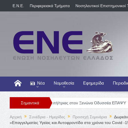
E.N.E.
Περιφερειακά Τμήματα
Νοσηλευτικοί Επιστημονικοί 
Νέα
Νομοθεσία
Εφημερίδα
Περιοδι
Θέση Νοσηλευτή/τριας στον Ξενώνα Οδυσσέα ΕΠΑΨΥ
Σημαντικά
Γενική Κ
Αρχική
Συνέδρια - Ημερίδες
Προσεχή Σεμινάρια
Δωρεάν 
«Επαγγελματίες Υγείας και Αυτοφροντίδα στα χρόνια του Covid -1