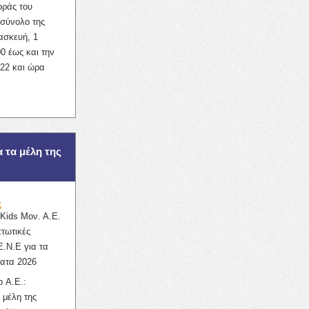
οράς του
σύνολο της
ασκευή, 1
0 έως και την
022 και ώρα
α τα μέλη της
ς
ids Μον. Α.Ε.
πτωτικές
Ε.Ν.Ε για τα
ατα 2026
 Α.Ε.:
 μέλη της