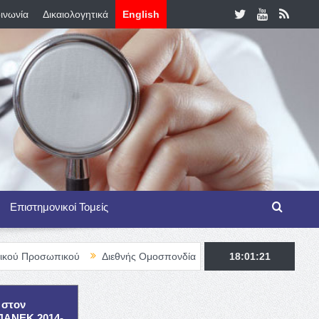
ινωνία
Δικαιολογητικά
English
Επιστημονικοί Τομείς
ικού
Διεθνής Ομοσπονδία Θαλασσαιμίας – TIF Fellowship Progra
18:01:23
 στον
ΕΠΑΝΕΚ 2014-