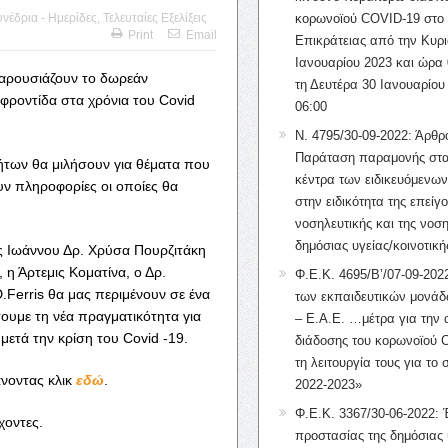
νέδρια - Ημερίδες
,
Τελευταίες Εξελίξεις
κορωνοϊού COVID-19 στο 
Print
Email
Επικράτειας από την Κυρι
Ιανουαρίου 2023 και ώρα 
αρουσιάζουν το δωρεάν
τη Δευτέρα 30 Ιανουαρίου
οφροντίδα στα χρόνια του Covid
06:00
Ν. 4795/30-09-2022: Άρθρ
Παράταση παραμονής στα
τήτων θα μιλήσουν για θέματα που
κέντρα των ειδικευόμενω
ν πληροφορίες οι οποίες θα
στην ειδικότητα της επείγ
νοσηλευτικής και της νοση
δημόσιας υγείας/κοινοτική
ης Ιωάννου Δρ. Χρύσα Πουρζιτάκη
 η Άρτεμις Κοματίνα, ο Δρ.
Φ.Ε.Κ. 4695/Β’/07-09-2022
.Ferris θα μας περιμένουν σε ένα
των εκπαιδευτικών μονάδ
ουμε τη νέα πραγματικότητα για
– Ε.Α.Ε. …μέτρα για την
μετά την κρίση του Covid -19.
διάδοσης του κορωνοϊού 
τη λειτουργία τους για το 
άνοντας κλικ
εδώ
.
2022-2023»
Φ.Ε.Κ. 3367/30-06-2022: 
χοντες.
προστασίας της δημόσιας 