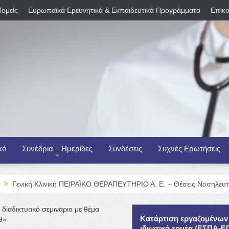
Τομείς
Ευρωπαϊκά Ερευνητικά & Εκπαιδευτικά Προγράμματα
Επικο
κό
Συνέδρια – Ημερίδες
Συνδέσεις
Συχνές Ερωτήσεις
λινική ΠΕΙΡΑΪΚΟ ΘΕΡΑΠΕΥΤΗΡΙΟ Α. Ε. – Θέσεις Νοσηλευτικού Προσωπ
διαδικτυακό σεμινάριο με θέμα
Κατάρτιση εργαζομένων
9»
ιδιωτικό τομέα (ΕΣΠΑ-