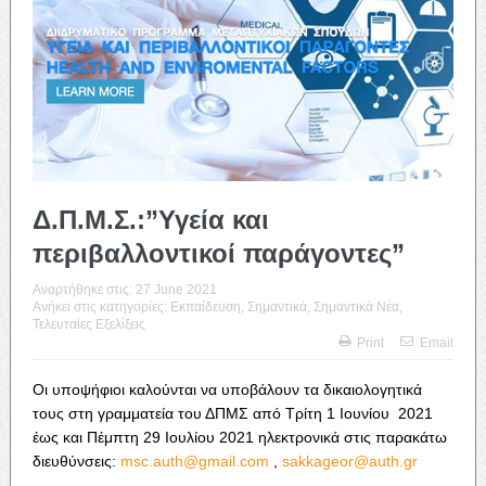
Δ.Π.Μ.Σ.:”Υγεία και
περιβαλλοντικοί παράγοντες”
Αναρτήθηκε στις:
27 June 2021
Ανήκει στις κατηγορίες:
Εκπαίδευση
,
Σημαντικά
,
Σημαντικά Νέα
,
Τελευταίες Εξελίξεις
Print
Email
Οι υποψήφιοι καλούνται να υποβάλουν τα δικαιολογητικά
τους στη γραμματεία του ΔΠΜΣ από Τρίτη 1 Ιουνίου 2021
έως και Πέμπτη 29 Ιουλίου 2021 ηλεκτρονικά στις παρακάτω
διευθύνσεις:
msc.auth@gmail.com
,
sakkageor@auth.gr