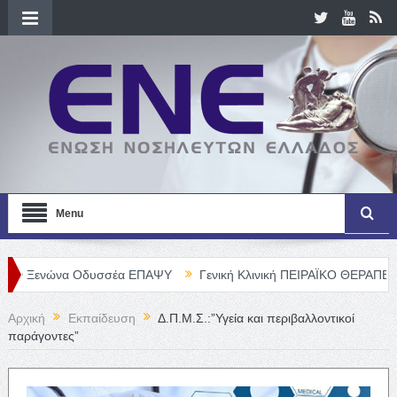
Menu
ώνα Οδυσσέα ΕΠΑΨΥ
Γενική Κλινική ΠΕΙΡΑΪΚΟ ΘΕΡΑΠΕΥΤΗΡΙΟ Α. 
Αρχική
Εκπαίδευση
Δ.Π.Μ.Σ.:”Υγεία και περιβαλλοντικοί
παράγοντες”