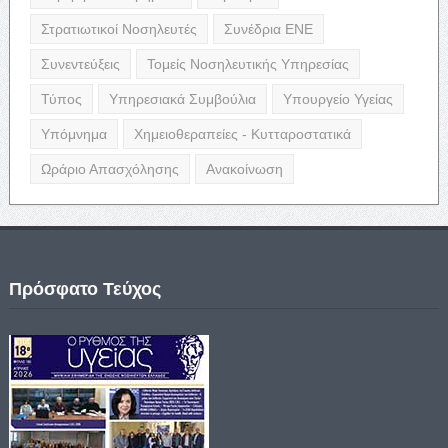
Στρατιωτικοί Νοσηλευτές
Συνέδρια ΕΝΕ
Συνεντεύξεις
Τομείς Νοσηλευτικής Υπηρεσίας
Τύπος
Υπηρεσιακά Συμβούλια
Υπουργείο Υγείας
Υπόμνημα
Χημειοθεραπείες - Κυτταροστατικά
Ωράριο Απασχόλησης
Ανακοίνωση
Πρόσφατο Τεύχος