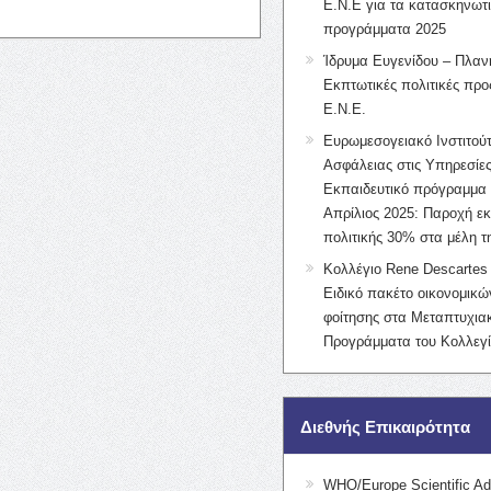
Ε.Ν.Ε για τα κατασκηνωτ
προγράμματα 2025
Ίδρυμα Ευγενίδου – Πλαν
Εκπτωτικές πολιτικές προς
Ε.Ν.Ε.
Ευρωμεσογειακό Ινστιτούτ
Ασφάλειας στις Υπηρεσίες
Εκπαιδευτικό πρόγραμμα 
Απρίλιος 2025: Παροχή ε
πολιτικής 30% στα μέλη 
Κολλέγιο Rene Descartes 
Ειδικό πακέτο οικονομικ
φοίτησης στα Μεταπτυχια
Προγράμματα του Κολλεγί
Διεθνής Επικαιρότητα
WHO/Europe Scientific Ad