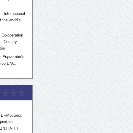
– International
f the world’s
 Co-operation
– Country
άδα
ης Ευρωπαϊκής
 του ENC.
ΜΣ «Μονάδες
μινάριο:
ΩΝ ΓΙΑ ΤΗ