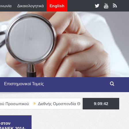
ινωνία
Δικαιολογητικά
English
Επιστημονικοί Τομείς
ού
Διεθνής Ομοσπονδία Θαλασσαιμίας – TIF Fellowship Programm
9:09:43
 στον
ΕΠΑΝΕΚ 2014-