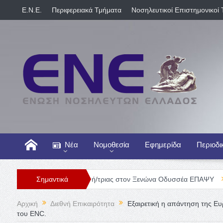
E.N.E.
Περιφερειακά Τμήματα
Νοσηλευτικοί Επιστημονικοί 
Νέα
Νομοθεσία
Εφημερίδα
Περιοδι
Θέση Νοσηλευτή/τριας στον Ξενώνα Οδυσσέα ΕΠΑΨΥ
Σημαντικά
Γενική Κλι
Αρχική
Διεθνή Επικαιρότητα
Εξαιρετική η απάντηση της Ε
του ENC.