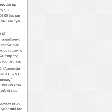
σύνολο της
ακή, 1
06:00 έως και
 2023 και ώρα
ο 67:
 εκπαιδευτικά
ν νοσηλευτών
ουσας εντατικής
λευτικής της
ς νοσηλευτικής
: «Λειτουργία
ων Π.Ε. – Δ.Ε.
 αποφυγή
COVID-19 κατά
σχολικό έτος
Έκτακτα μέτρα
υγείας από τον