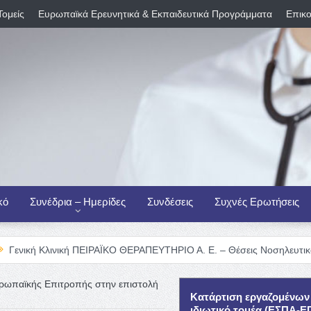
Τομείς
Ευρωπαϊκά Ερευνητικά & Εκπαιδευτικά Προγράμματα
Επικο
κό
Συνέδρια – Ημερίδες
Συνδέσεις
Συχνές Ερωτήσεις
νική ΠΕΙΡΑΪΚΟ ΘΕΡΑΠΕΥΤΗΡΙΟ Α. Ε. – Θέσεις Νοσηλευτικού Προσωπικ
υρωπαϊκής Επιτροπής στην επιστολή
Κατάρτιση εργαζομένων
ιδιωτικό τομέα (ΕΣΠΑ-