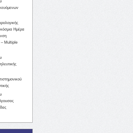
υ
ικευόμενων
υρολογικής
γκόσμια Ημέρα
υνση
– Multiple
υ
ηλευτικής
ιστημονικού
τικής
υ
ίγουσας
ίδας