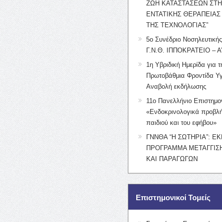
ΖΩΗ ΚΑΤΑΣΤΑΣΕΩΝ ΣΤ
ΕΝΤΑΤΙΚΗΣ ΘΕΡΑΠΕΙΑΣ
ΤΗΣ ΤΕΧΝΟΛΟΓΙΑΣ”
5ο Συνέδριο Νοσηλευτική
Γ.Ν.Θ. ΙΠΠΟΚΡΑΤΕΙΟ – Α
1η Υβριδική Ημερίδα για τ
Πρωτοβάθμια Φροντίδα Υγ
Αναβολή εκδήλωσης
11ο Πανελλήνιο Επιστημο
«Ενδοκρινολογικά προβλή
παιδιού και του εφήβου»
ΓΝΝΘΑ “Η ΣΩΤΗΡΙΑ”: Ε
ΠΡΟΓΡΑΜΜΑ ΜΕΤΑΓΓΙΣΗ
ΚΑΙ ΠΑΡΑΓΩΓΩΝ
Επιστημονικοί Τομείς