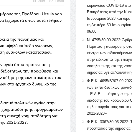
Print
Email
κορωνοϊού COVID-19 στο 
Επικράτειας από την Κυρι
 μέρους της Προέδρου
Ursula von
Ιανουαρίου 2023 και ώρα 
ένα ξεχωριστά όπως αυτά τέθηκαν
τη Δευτέρα 30 Ιανουαρίου
06:00
ρκεια της πανδημίας και
Ν. 4795/30-09-2022: Άρθρ
 για υψηλό επίπεδο γνώσεων,
Παράταση παραμονής στα
πιση δύσκολων καταστάσεων.
κέντρα των ειδικευόμενω
στην ειδικότητα της επείγ
ν υγεία όπου προτείνεται η
νοσηλευτικής και της νοση
δεξιοτήτων, την προώθηση και
δημόσιας υγείας/κοινοτική
ν αύξηση της εκλυστικότητας του
Φ.Ε.Κ. 4695/Β’/07-09-2022
λων στο εργατικό δυναμικό της
των εκπαιδευτικών μονάδ
– Ε.Α.Ε. …μέτρα για την
διάδοσης του κορωνοϊού 
εδιασμό πολιτικών υγείας στην
τη λειτουργία τους για το 
α χρηματοδότησης προγραμμάτων
2022-2023»
 στη συνεχή χρηματοδότηση για
Φ.Ε.Κ. 3367/30-06-2022: 
σης 2021-2027.
προστασίας της δημόσιας 