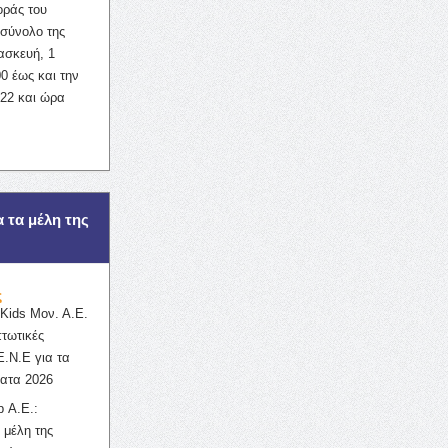
οράς του
σύνολο της
ασκευή, 1
0 έως και την
022 και ώρα
α τα μέλη της
ς
ids Μον. Α.Ε.
πτωτικές
Ε.Ν.Ε για τα
ατα 2026
 Α.Ε.:
 μέλη της