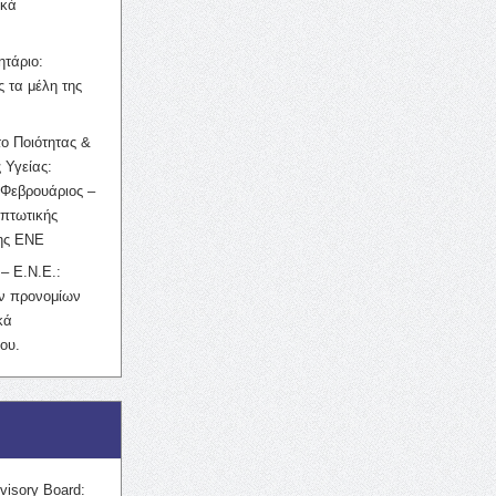
ικά
ητάριο:
 τα μέλη της
ο Ποιότητας &
 Υγείας:
Φεβρουάριος –
κπτωτικής
της ΕΝΕ
– Ε.Ν.Ε.:
ών προνομίων
κά
ου.
visory Board: