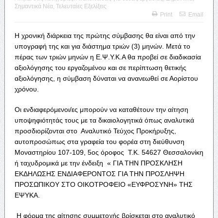
Σημαντικά Νέα
,
Τελευταίες Εξελίξεις
Print
Email
Η χρονική διάρκεια της πρώτης σύμβασης θα είναι από την
υπογραφή της και για διάστημα τριών (3) μηνών. Μετά το
πέρας των τριών μηνών η Ε.Ψ.Υ.Κ.Α θα προβεί σε διαδικασία
αξιολόγησης του εργαζομένου και σε περίπτωση θετικής
αξιολόγησης, η σύμβαση δύναται να ανανεωθεί σε Αορίστου
χρόνου.
Οι ενδιαφερόμενοι/ες μπορούν να καταθέτουν την αίτηση
υποψηφιότητάς τους με τα δικαιολογητικά όπως αναλυτικά
προσδιορίζονται στο Αναλυτικό Τεύχος Προκήρυξης,
αυτοπροσώπως στα γραφεία του φορέα στη διεύθυνση
Μοναστηρίου 107-109, 5ος όροφος Τ.Κ. 54627 Θεσσαλονίκη
ή ταχυδρομικά με την ένδειξη « ΓΙΑ ΤΗΝ ΠΡΟΣΚΛΗΣΗ
ΕΚΔΗΛΩΣΗΣ ΕΝΔΙΑΦΕΡΟΝΤΟΣ ΓΙΑ ΤΗΝ ΠΡΟΣΛΗΨΗ
ΠΡΟΣΩΠΙΚΟΥ ΣΤΟ ΟΙΚΟΤΡΟΦΕΙΟ «ΕΥΦΡΟΣΥΝΗ» ΤΗΣ
ΕΨΥΚΑ.
Η φόρμα της αίτησης συμμετοχής βρίσκεται στο αναλυτικό