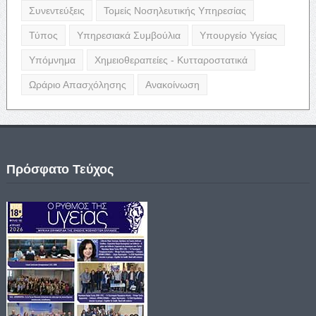
Συνεντεύξεις
Τομείς Νοσηλευτικής Υπηρεσίας
Τύπος
Υπηρεσιακά Συμβούλια
Υπουργείο Υγείας
Υπόμνημα
Χημειοθεραπείες - Κυτταροστατικά
Ωράριο Απασχόλησης
Ανακοίνωση
Πρόσφατο Τεύχος