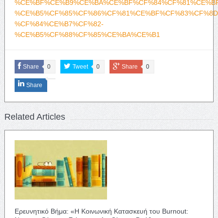
%CE%BF%CE%B9%CE%BA%CE%BF%CF%84%CF%81%CE%B
%CE%B5%CF%85%CF%86%CF%81%CE%BF%CF%83%CF%8D
%CF%84%CE%B7%CF%82-
%CE%B5%CF%88%CF%85%CE%BA%CE%B1
Share
0
Tweet
0
Share
0
Share
Related Articles
Ερευνητικό Βήμα: «Η Κοινωνική Κατασκευή του Burnout: