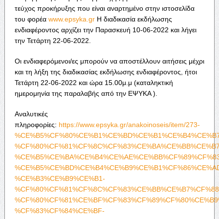
τεύχος προκήρυξης που είναι αναρτημένο στην ιστοσελίδα
του φορέα
www.epsyka.gr
Η διαδικασία εκδήλωσης
ενδιαφέροντος αρχίζει την Παρασκευή 10-06-2022 και λήγει
την Τετάρτη 22-06-2022.
Οι ενδιαφερόμενοι/ες μπορούν να αποστέλλουν αιτήσεις μέχρι
και τη λήξη της διαδικασίας εκδήλωσης ενδιαφέροντος, ήτοι
Τετάρτη 22-06-2022 και ώρα 15.00μ.μ (καταληκτική
ημερομηνία της παραλαβής από την ΕΨΥΚΑ ).
Αναλυτικές
πληροφορίες:
https://www.epsyka.gr/anakoinoseis/item/273-
%CE%B5%CF%80%CE%B1%CE%BD%CE%B1%CE%B4%CE%B
%CF%80%CF%81%CF%8C%CF%83%CE%BA%CE%BB%CE%B7
%CE%B5%CE%BA%CE%B4%CE%AE%CE%BB%CF%89%CF%83
%CE%B5%CE%BD%CE%B4%CE%B9%CE%B1%CF%86%CE%A
%CE%B3%CE%B9%CE%B1-
%CF%80%CF%81%CF%8C%CF%83%CE%BB%CE%B7%CF%88
%CF%80%CF%81%CE%BF%CF%83%CF%89%CF%80%CE%B9
%CF%83%CF%84%CE%BF-