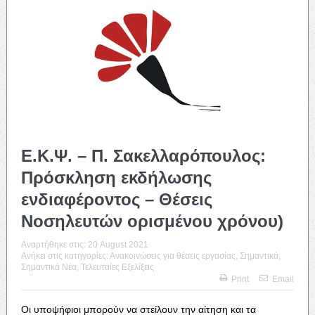
Ε.Κ.Ψ. – Π. Σακελλαρόπουλος:
Πρόσκληση εκδήλωσης
ενδιαφέροντος – Θέσεις
Νοσηλευτών ορισμένου χρόνου)
Αναρτήθηκε στις:
20 August 2021
Ανήκει στις κατηγορίες:
Ανακοινώσεις για θέσεις εργασίας
,
Σημαντικά
,
Σημαντικά Νέα
,
Τελευταίες Εξελίξεις
Print
Email
Οι υποψήφιοι μπορούν να στείλουν την αίτηση και τα