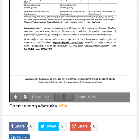
Page
1
/
2
Zoom
100%
Για την αίτηση κάντε κλικ
εδώ
.
Share
0
Tweet
0
Share
0
Share