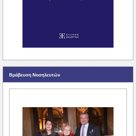
Βράβευση Νοσηλευτών