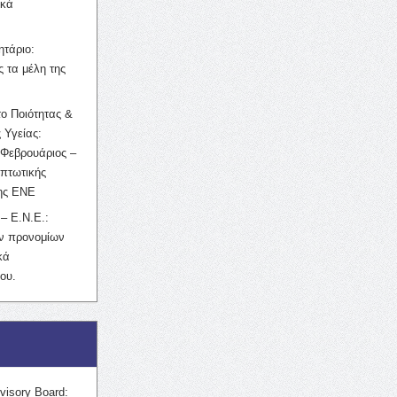
ικά
ητάριο:
 τα μέλη της
ο Ποιότητας &
 Υγείας:
Φεβρουάριος –
κπτωτικής
της ΕΝΕ
– Ε.Ν.Ε.:
ών προνομίων
κά
ου.
visory Board: