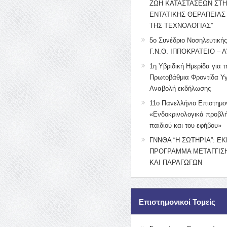
ΖΩΗ ΚΑΤΑΣΤΑΣΕΩΝ ΣΤ
ΕΝΤΑΤΙΚΗΣ ΘΕΡΑΠΕΙΑΣ
ΤΗΣ ΤΕΧΝΟΛΟΓΙΑΣ”
5ο Συνέδριο Νοσηλευτική
Γ.Ν.Θ. ΙΠΠΟΚΡΑΤΕΙΟ – Α
1η Υβριδική Ημερίδα για τ
Πρωτοβάθμια Φροντίδα Υγ
Αναβολή εκδήλωσης
11ο Πανελλήνιο Επιστημο
«Ενδοκρινολογικά προβλή
παιδιού και του εφήβου»
ΓΝΝΘΑ “Η ΣΩΤΗΡΙΑ”: Ε
ΠΡΟΓΡΑΜΜΑ ΜΕΤΑΓΓΙΣΗ
ΚΑΙ ΠΑΡΑΓΩΓΩΝ
Επιστημονικοί Τομείς