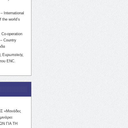
– International
f the world’s
 Co-operation
– Country
άδα
ης Ευρωπαϊκής
 του ENC.
ΜΣ «Μονάδες
μινάριο:
ΩΝ ΓΙΑ ΤΗ