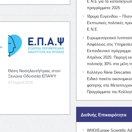
Ε.Ν.Ε για τα κατασκηνωτ
προγράμματα 2025
Ίδρυμα Ευγενίδου – Πλαν
Εκπτωτικές πολιτικές προς
Ε.Ν.Ε.
Ευρωμεσογειακό Ινστιτούτ
Ασφάλειας στις Υπηρεσίες
Εκπαιδευτικό πρόγραμμα 
Απρίλιος 2025: Παροχή ε
πολιτικής 30% στα μέλη 
Θέση Νοσηλευτή/τριας στον
Κολλέγιο Rene Descartes 
Ξενώνα Οδυσσέα ΕΠΑΨΥ
Ειδικό πακέτο οικονομικ
03 August 2026
φοίτησης στα Μεταπτυχια
Προγράμματα του Κολλεγί
Διεθνής Επικαιρότητα
WHO/Europe Scientific Ad