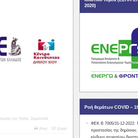
2020)
Ροή θεμάτων COVID – 1
γωγής της Υγείας
,
Σημαντικά
,
ΦΕΚ Β 7005/31-12-2022: 
Print
Email
προστασίας της δημόσιας 
κίνδυνο περαιτέρω διασπ