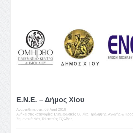
Ε.Ν.Ε. – Δήμος Χίου
Αναρτήθηκε στις:
09 April 2019
Ανήκει στις κατηγορίες:
Ενημερωτικές Ομιλίες Πρόληψης, Αγωγής & Προα
Σημαντικά Νέα
,
Τελευταίες Εξελίξεις