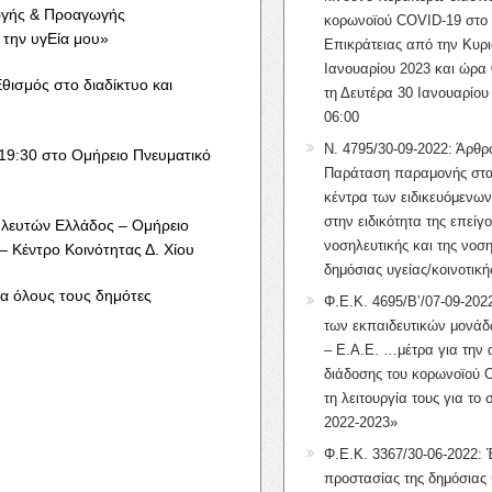
γής & Προαγωγής
κορωνοϊού COVID-19 στο 
 την υγΕία μου»
Επικράτειας από την Κυρι
Ιανουαρίου 2023 και ώρα 
θισμός στο διαδίκτυο και
τη Δευτέρα 30 Ιανουαρίου
06:00
Ν. 4795/30-09-2022: Άρθρ
 19:30 στο Ομήρειο Πνευματικό
Παράταση παραμονής στα
κέντρα των ειδικευόμενω
στην ειδικότητα της επείγ
λευτών Ελλάδος – Ομήρειο
νοσηλευτικής και της νοση
– Κέντρο Κοινότητας Δ. Χίου
δημόσιας υγείας/κοινοτική
α όλους τους δημότες
Φ.Ε.Κ. 4695/Β’/07-09-2022
των εκπαιδευτικών μονάδ
– Ε.Α.Ε. …μέτρα για την
διάδοσης του κορωνοϊού 
τη λειτουργία τους για το 
2022-2023»
Φ.Ε.Κ. 3367/30-06-2022: 
προστασίας της δημόσιας 