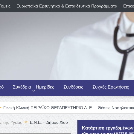
Τομείς
Ευρωπαϊκά Ερευνητικά & Εκπαιδευτικά Προγράμματα
Επικο
κό
Συνέδρια – Ημερίδες
Συνδέσεις
Συχνές Ερωτήσεις
ινική ΠΕΙΡΑΪΚΟ ΘΕΡΑΠΕΥΤΗΡΙΟ Α. Ε. – Θέσεις Νοσηλευτικού Προσωπι
 της Υγείας
Ε.Ν.Ε. – Δήμος Χίου
Κατάρτιση εργαζομένων
ιδιωτικό τομέα (ΕΣΠΑ-