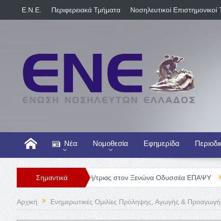
E.N.E.
Περιφερειακά Τμήματα
Νοσηλευτικοί Επιστημονικοί 
Νέα
Νομοθεσία
Εφημερίδα
Περιοδι
Θέση Νοσηλευτή/τριας στον Ξενώνα Οδυσσέα ΕΠΑΨΥ
Σημαντικά
Γενική Κλ
Αρχική
Ενημερωτικές Ομιλίες Πρόληψης, Αγωγής & Προαγωγής