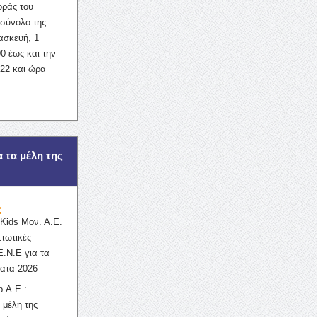
οράς του
σύνολο της
ασκευή, 1
0 έως και την
022 και ώρα
α τα μέλη της
ς
ids Μον. Α.Ε.
πτωτικές
Ε.Ν.Ε για τα
ατα 2026
 Α.Ε.:
 μέλη της