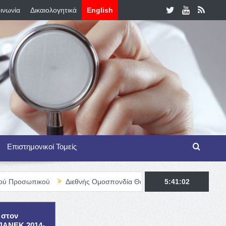
ινωνία
Δικαιολογητικά
English
Επιστημονικοί Τομείς
κού
Διεθνής Ομοσπονδία Θαλασσαιμίας – TIF Fellowship Program
5:41:03
 στον
ΕΠΑΝΕΚ 2014-