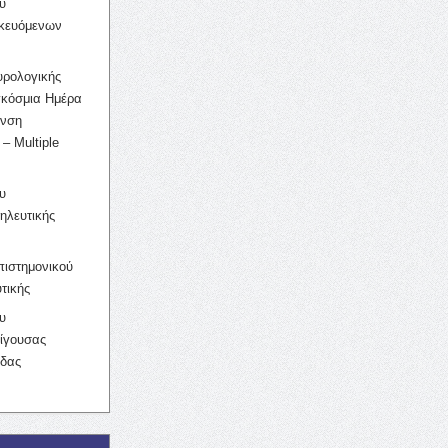
υ
ικευόμενων
υρολογικής
γκόσμια Ημέρα
υνση
– Multiple
υ
ηλευτικής
ιστημονικού
τικής
υ
ίγουσας
ίδας