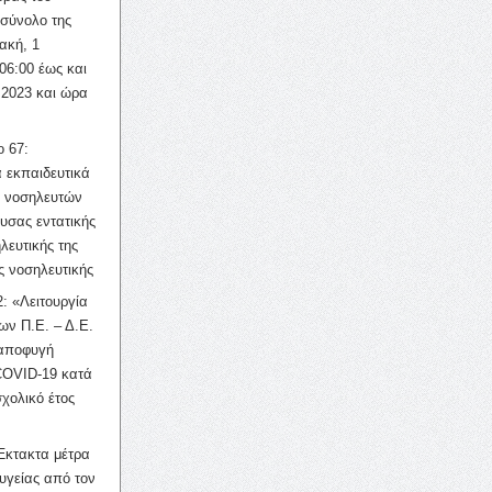
σύνολο της
ακή, 1
06:00 έως και
 2023 και ώρα
ο 67:
 εκπαιδευτικά
ν νοσηλευτών
ουσας εντατικής
λευτικής της
ς νοσηλευτικής
: «Λειτουργία
ων Π.Ε. – Δ.Ε.
 αποφυγή
COVID-19 κατά
σχολικό έτος
Έκτακτα μέτρα
υγείας από τον