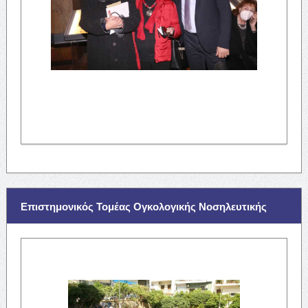
Επιστημονικός Τομέας Ογκολογικής Νοσηλευτικής