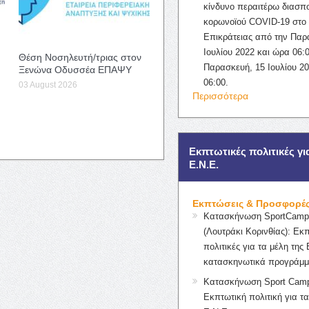
κίνδυνο περαιτέρω διασπ
κορωνοϊού COVID-19 στο 
Επικράτειας από την Παρ
Ιουλίου 2022 και ώρα 06:0
Θέση Νοσηλευτή/τριας στον
Παρασκευή, 15 Ιουλίου 2
Ξενώνα Οδυσσέα ΕΠΑΨΥ
06:00.
03 August 2026
Περισσότερα
Εκπτωτικές πολιτικές γι
Ε.Ν.Ε.
Εκπτώσεις & Προσφορέ
Κατασκήνωση SportCampK
(Λουτράκι Κορινθίας): Εκ
πολιτικές για τα μέλη της 
κατασκηνωτικά προγράμμ
Κατασκήνωση Sport Camp
Εκπτωτική πολιτική για τα