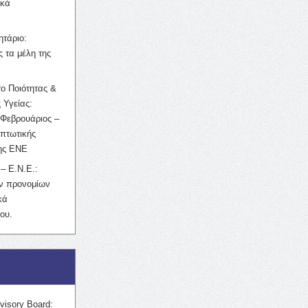
ικά
ητάριο:
 τα μέλη της
ο Ποιότητας &
 Υγείας:
Φεβρουάριος –
κπτωτικής
της ΕΝΕ
– Ε.Ν.Ε.:
ών προνομίων
κά
ου.
visory Board: