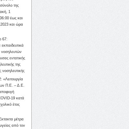
σύνολο της
ακή, 1
06:00 έως και
 2023 και ώρα
ο 67:
 εκπαιδευτικά
ν νοσηλευτών
ουσας εντατικής
λευτικής της
ς νοσηλευτικής
: «Λειτουργία
ων Π.Ε. – Δ.Ε.
 αποφυγή
COVID-19 κατά
σχολικό έτος
Έκτακτα μέτρα
υγείας από τον