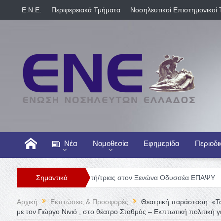
E.N.E.
Περιφερειακά Τμήματα
Νοσηλευτικοί Επιστημονικοί 
Νέα
Νομοθεσία
Εφημερίδα
Περιοδι
Θέση Νοσηλευτή/τριας στον Ξενώνα Οδυσσέα ΕΠΑΨΥ
Σημαντικά
Γενική Κλ
Αρχική
Εκπτώσεις & Προσφορές
Θεατρική παράσταση: «Τσ
με τον Γιώργο Νινιό , στο θέατρο Σταθμός – Εκπτωτική πολιτική γι