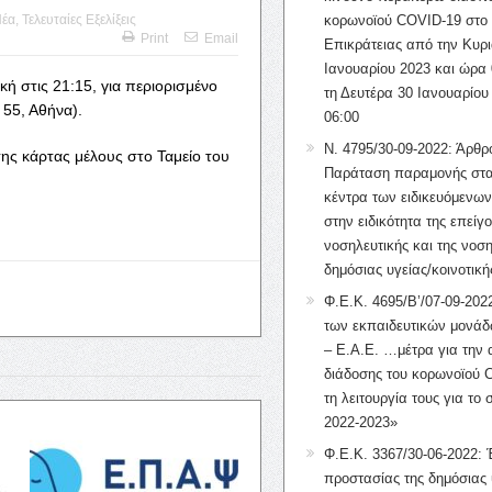
Νέα
,
Τελευταίες Εξελίξεις
κορωνοϊού COVID-19 στο 
Print
Email
Επικράτειας από την Κυρι
Ιανουαρίου 2023 και ώρα 
κή στις 21:15, για περιορισμένο
τη Δευτέρα 30 Ιανουαρίου
55, Αθήνα).
06:00
Ν. 4795/30-09-2022: Άρθρ
 της κάρτας μέλους
στο Ταμείο του
Παράταση παραμονής στα
κέντρα των ειδικευόμενω
στην ειδικότητα της επείγ
νοσηλευτικής και της νοση
δημόσιας υγείας/κοινοτική
Φ.Ε.Κ. 4695/Β’/07-09-2022
των εκπαιδευτικών μονάδ
– Ε.Α.Ε. …μέτρα για την
διάδοσης του κορωνοϊού 
τη λειτουργία τους για το 
2022-2023»
Φ.Ε.Κ. 3367/30-06-2022: 
προστασίας της δημόσιας 