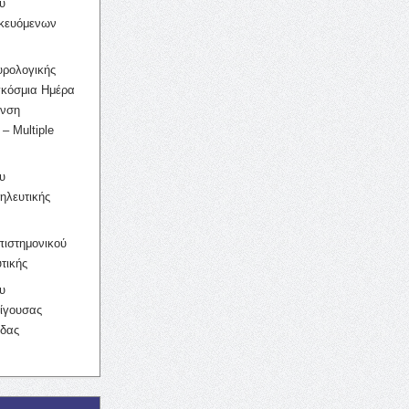
υ
ικευόμενων
υρολογικής
γκόσμια Ημέρα
υνση
– Multiple
υ
ηλευτικής
ιστημονικού
τικής
υ
ίγουσας
ίδας