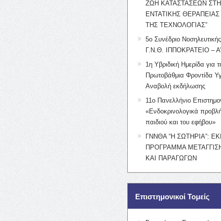
ΖΩΗ ΚΑΤΑΣΤΑΣΕΩΝ ΣΤ
ΕΝΤΑΤΙΚΗΣ ΘΕΡΑΠΕΙΑΣ
ΤΗΣ ΤΕΧΝΟΛΟΓΙΑΣ”
5ο Συνέδριο Νοσηλευτική
Γ.Ν.Θ. ΙΠΠΟΚΡΑΤΕΙΟ – Α
1η Υβριδική Ημερίδα για τ
Πρωτοβάθμια Φροντίδα Υγ
Αναβολή εκδήλωσης
11ο Πανελλήνιο Επιστημο
«Ενδοκρινολογικά προβλή
παιδιού και του εφήβου»
ΓΝΝΘΑ “Η ΣΩΤΗΡΙΑ”: Ε
ΠΡΟΓΡΑΜΜΑ ΜΕΤΑΓΓΙΣΗ
ΚΑΙ ΠΑΡΑΓΩΓΩΝ
Επιστημονικοί Τομείς