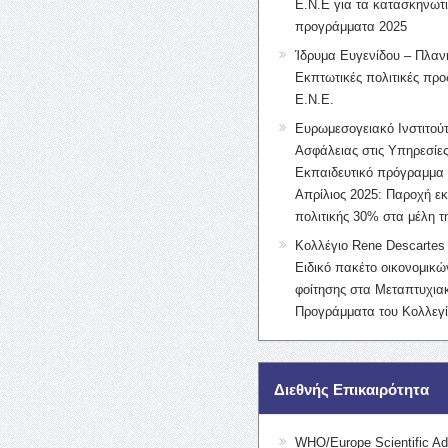
Ε.Ν.Ε για τα κατασκηνωτ
προγράμματα 2025
Ίδρυμα Ευγενίδου – Πλαν
Εκπτωτικές πολιτικές προς
Ε.Ν.Ε.
Ευρωμεσογειακό Ινστιτούτ
Ασφάλειας στις Υπηρεσίες
Εκπαιδευτικό πρόγραμμα 
Απρίλιος 2025: Παροχή ε
πολιτικής 30% στα μέλη 
Κολλέγιο Rene Descartes 
Ειδικό πακέτο οικονομικ
φοίτησης στα Μεταπτυχια
Προγράμματα του Κολλεγί
Διεθνής Επικαιρότητα
WHO/Europe Scientific Ad