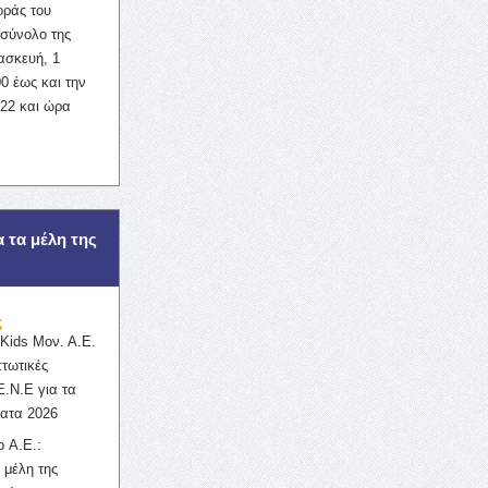
οράς του
σύνολο της
ασκευή, 1
0 έως και την
022 και ώρα
α τα μέλη της
ς
ids Μον. Α.Ε.
πτωτικές
Ε.Ν.Ε για τα
ατα 2026
 Α.Ε.:
 μέλη της