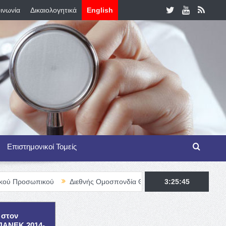
ινωνία
Δικαιολογητικά
English
Επιστημονικοί Τομείς
κού
Διεθνής Ομοσπονδία Θαλασσαιμίας – TIF Fellowship Program
3:25:46
 στον
ΕΠΑΝΕΚ 2014-