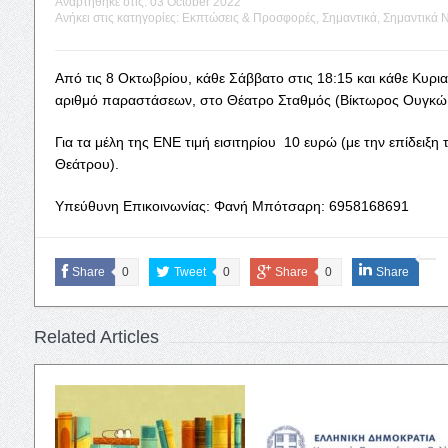
Αναρτήθηκε στις:
03 October 2022
Ανήκει στις κατηγορίες:
Εκπτώσεις & Προσφορές
,
Σημαντικά
,
Σημαντικά 
Από τις 8 Οκτωβρίου, κάθε Σάββατο στις 18:15 και κάθε Κυρια
αριθμό παραστάσεων, στο Θέατρο Σταθμός (Βίκτωρος Ουγκώ 
Για τα μέλη της ΕΝΕ τιμή εισιτηρίου 10 ευρώ (με την επίδειξη
Θεάτρου).
Υπεύθυνη Επικοινωνίας: Φανή Μπότσαρη: 6958168691
Share
0
Tweet
0
Share
0
Share
Related Articles