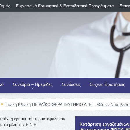
Τομείς
Ευρωπαϊκά Ερευνητικά & Εκπαιδευτικά Προγράμματα
Επικο
κό
Συνέδρια – Ημερίδες
Συνδέσεις
Συχνές Ερωτήσεις
ινική ΠΕΙΡΑΪΚΟ ΘΕΡΑΠΕΥΤΗΡΙΟ Α. Ε. – Θέσεις Νοσηλευτικού Προσωπι
ιτάχ, η ερημιά του τερματοφύλακα»
Κατάρτιση εργαζομένων
α τα μέλη της Ε.Ν.Ε.
ιδιωτικό τομέα (ΕΣΠΑ-