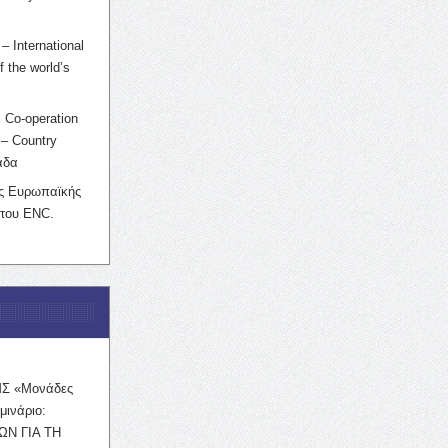
– International
f the world’s
 Co-operation
– Country
άδα
ης Ευρωπαϊκής
 του ENC.
ΜΣ «Μονάδες
μινάριο:
ΩΝ ΓΙΑ ΤΗ