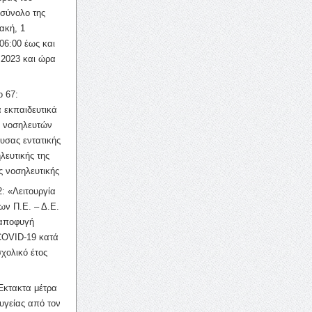
σύνολο της
ακή, 1
06:00 έως και
 2023 και ώρα
ο 67:
 εκπαιδευτικά
ν νοσηλευτών
ουσας εντατικής
λευτικής της
ς νοσηλευτικής
: «Λειτουργία
ων Π.Ε. – Δ.Ε.
 αποφυγή
COVID-19 κατά
σχολικό έτος
Έκτακτα μέτρα
υγείας από τον