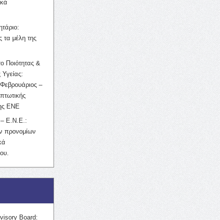
ικά
ητάριο:
 τα μέλη της
ο Ποιότητας &
 Υγείας:
Φεβρουάριος –
κπτωτικής
της ΕΝΕ
– Ε.Ν.Ε.:
ών προνομίων
κά
ου.
visory Board: