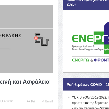
2020)
ιεινή και Ασφάλεια
Ροή θεμάτων COVID – 1
ΦΕΚ Β 7005/31-12-2022: 
ς Εξελίξεις
Print
Email
προστασίας της δημόσιας 
κίνδυνο περαιτέρω διασπ