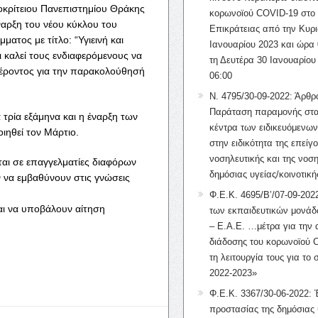
οκρίτειου Πανεπιστημίου Θράκης
κορωνοϊού COVID-19 στο 
ναρξη του νέου κύκλου του
Επικράτειας από την Κυρι
ατος με τίτλο: “Υγιεινή και
Ιανουαρίου 2023 και ώρα 
ι καλεί τους ενδιαφερόμενους να
τη Δευτέρα 30 Ιανουαρίου
έροντος για την παρακολούθησή
06:00
Ν. 4795/30-09-2022: Άρθρ
Παράταση παραμονής στα
 τρία εξάμηνα και η έναρξη των
κέντρα των ειδικευόμενω
ηθεί τον Μάρτιο.
στην ειδικότητα της επείγ
νοσηλευτικής και της νοση
αι σε επαγγελματίες διαφόρων
δημόσιας υγείας/κοινοτική
 να εμβαθύνουν στις γνώσεις
Φ.Ε.Κ. 4695/Β’/07-09-2022
αι να υποβάλουν αίτηση
των εκπαιδευτικών μονάδ
– Ε.Α.Ε. …μέτρα για την
διάδοσης του κορωνοϊού 
τη λειτουργία τους για το 
2022-2023»
Φ.Ε.Κ. 3367/30-06-2022: 
προστασίας της δημόσιας 