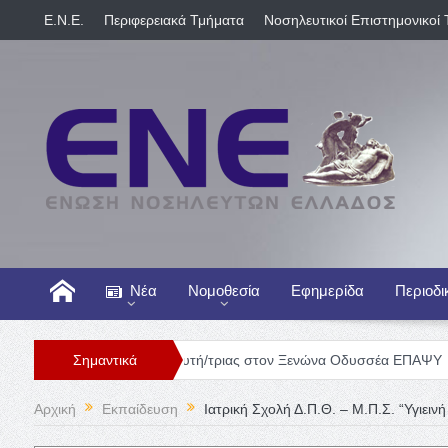
E.N.E.
Περιφερειακά Τμήματα
Νοσηλευτικοί Επιστημονικοί 
Νέα
Νομοθεσία
Εφημερίδα
Περιοδι
Θέση Νοσηλευτή/τριας στον Ξενώνα Οδυσσέα ΕΠΑΨΥ
Σημαντικά
Γενική Κ
Αρχική
Εκπαίδευση
Ιατρική Σχολή Δ.Π.Θ. – Μ.Π.Σ. “Υγιειν