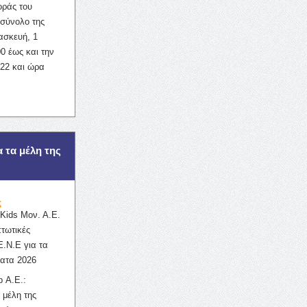
οράς του
σύνολο της
ασκευή, 1
0 έως και την
022 και ώρα
α τα μέλη της
ς
ids Μον. Α.Ε.
πτωτικές
Ε.Ν.Ε για τα
ατα 2026
 Α.Ε.:
 μέλη της