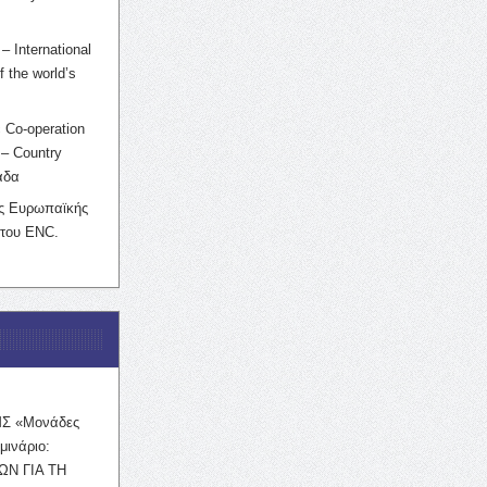
– International
f the world’s
 Co-operation
– Country
άδα
ης Ευρωπαϊκής
 του ENC.
ΜΣ «Μονάδες
μινάριο:
ΩΝ ΓΙΑ ΤΗ