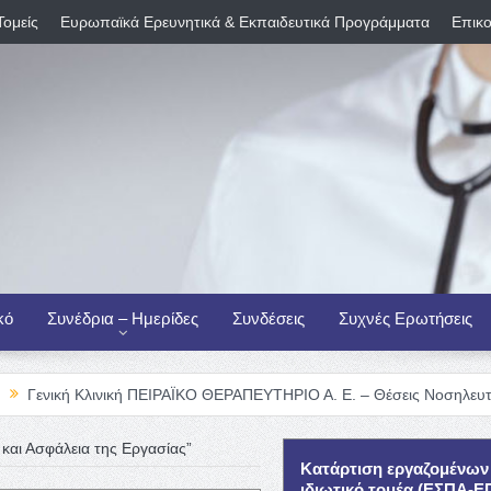
Τομείς
Ευρωπαϊκά Ερευνητικά & Εκπαιδευτικά Προγράμματα
Επικο
κό
Συνέδρια – Ημερίδες
Συνδέσεις
Συχνές Ερωτήσεις
λινική ΠΕΙΡΑΪΚΟ ΘΕΡΑΠΕΥΤΗΡΙΟ Α. Ε. – Θέσεις Νοσηλευτικού Προσωπ
ή και Ασφάλεια της Εργασίας”
Κατάρτιση εργαζομένων
ιδιωτικό τομέα (ΕΣΠΑ-