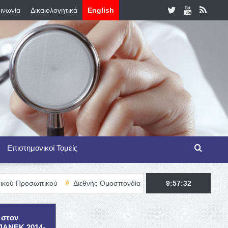
ινωνία
Δικαιολογητικά
English
Επιστημονικοί Τομείς
ικού
Διεθνής Ομοσπονδία Θαλασσαιμίας – TIF Fellowship Progra
9:57:33
 στον
ΕΠΑΝΕΚ 2014-