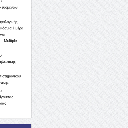
υ
ικευόμενων
υρολογικής
γκόσμια Ημέρα
υνση
– Multiple
υ
ηλευτικής
ιστημονικού
τικής
υ
ίγουσας
ίδας