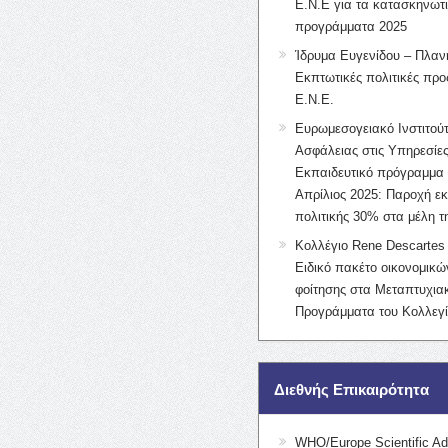
Ε.Ν.Ε για τα κατασκηνωτ
προγράμματα 2025
Ίδρυμα Ευγενίδου – Πλαν
Εκπτωτικές πολιτικές προς
Ε.Ν.Ε.
Ευρωμεσογειακό Ινστιτούτ
Ασφάλειας στις Υπηρεσίες
Εκπαιδευτικό πρόγραμμα 
Απρίλιος 2025: Παροχή ε
πολιτικής 30% στα μέλη 
Κολλέγιο Rene Descartes 
Ειδικό πακέτο οικονομικ
φοίτησης στα Μεταπτυχια
Προγράμματα του Κολλεγί
Διεθνής Επικαιρότητα
WHO/Europe Scientific Ad