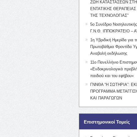
ΖΩΗ ΚΑΤΑΣΤΑΣΕΩΝ ΣΤ
ΕΝΤΑΤΙΚΗΣ ΘΕΡΑΠΕΙΑΣ
ΤΗΣ ΤΕΧΝΟΛΟΓΙΑΣ”
5ο Συνέδριο Νοσηλευτική
Γ.Ν.Θ. ΙΠΠΟΚΡΑΤΕΙΟ – Α
1η Υβριδική Ημερίδα για τ
Πρωτοβάθμια Φροντίδα Υγ
Αναβολή εκδήλωσης
11ο Πανελλήνιο Επιστημο
«Ενδοκρινολογικά προβλή
παιδιού και του εφήβου»
ΓΝΝΘΑ “Η ΣΩΤΗΡΙΑ”: Ε
ΠΡΟΓΡΑΜΜΑ ΜΕΤΑΓΓΙΣΗ
ΚΑΙ ΠΑΡΑΓΩΓΩΝ
Επιστημονικοί Τομείς