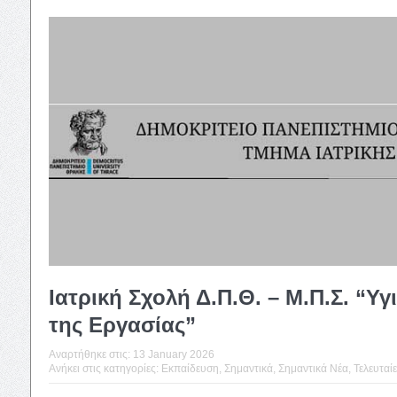
Ιατρική Σχολή Δ.Π.Θ. – Μ.Π.Σ. “Υγ
της Εργασίας”
Αναρτήθηκε στις:
13 January 2026
Ανήκει στις κατηγορίες:
Εκπαίδευση
,
Σημαντικά
,
Σημαντικά Νέα
,
Τελευταίε