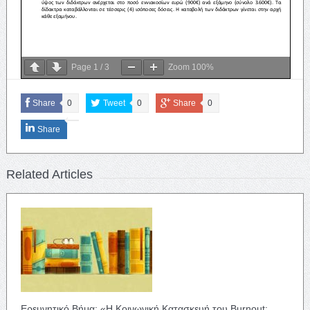
Page
1
/
3
Zoom
100%
Share
0
Tweet
0
Share
0
Share
Related Articles
Ερευνητικό Βήμα: «Η Κοινωνική Κατασκευή του Burnout: