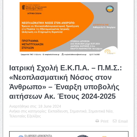
Ιατρική Σχολή Ε.Κ.Π.Α. – Π.Μ.Σ.:
«Νεοπλασματική Νόσος στον
Άνθρωπο» – Έναρξη υποβολής
αιτήσεων Ακ. Έτους 2024-2025
Αναρτήθηκε στις:
18 June 2024
Ανήκει στις κατηγορίες:
Εκπαίδευση
,
Σημαντικά
,
Σημαντικά Νέα
,
Τελευταίες Εξελίξεις
Print
Email