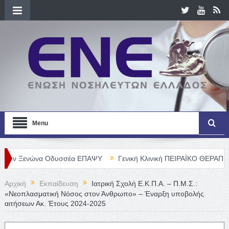
Menu
νώνα Οδυσσέα ΕΠΑΨΥ
Γενική Κλινική ΠΕΙΡΑΪΚΟ ΘΕΡΑΠΕΥΤΗΡΙΟ Α. 
Αρχική
Εκπαίδευση
Ιατρική Σχολή Ε.Κ.Π.Α. – Π.Μ.Σ.:
«Νεοπλασματική Νόσος στον Άνθρωπο» – Έναρξη υποβολής
αιτήσεων Ακ. Έτους 2024-2025