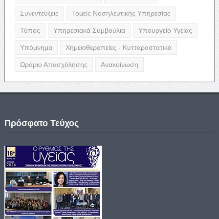
Συνεντεύξεις
Τομείς Νοσηλευτικής Υπηρεσίας
Τύπος
Υπηρεσιακά Συμβούλια
Υπουργείο Υγείας
Υπόμνημα
Χημειοθεραπείες - Κυτταροστατικά
Ωράριο Απασχόλησης
Ανακοίνωση
Πρόσφατο Τεύχος