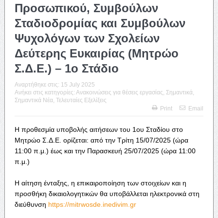
Προσωπικού, Συμβούλων
Σταδιοδρομίας και Συμβούλων
Ψυχολόγων των Σχολείων
Δεύτερης Ευκαιρίας (Μητρώο
Σ.Δ.Ε.) – 1ο Στάδιο
Αναρτήθηκε στις:
15 July 2025
Ανήκει στις κατηγορίες:
Ανακοινώσεις για θέσεις εργασίας
,
Σημαντικά
,
Σημαντικά Νέα
,
Τελευταίες Εξελίξεις
Print
Email
Η προθεσμία υποβολής αιτήσεων του 1ου Σταδίου στο
Μητρώο Σ.Δ.Ε. ορίζεται: από την Τρίτη 15/07/2025 (ώρα
11:00 π.μ.) έως και την Παρασκευή 25/07/2025 (ώρα 11:00
π.μ.)
Η αίτηση ένταξης, η επικαιροποίηση των στοιχείων και η
προσθήκη δικαιολογητικών θα υποβάλλεται ηλεκτρονικά στη
διεύθυνση
https://mitrwosde.inedivim.gr