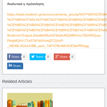
Αναλυτικά η πρόσκληση:
https://www.inedivim.gr/announcements_procla/%CF%83%CE%
%CF%80%CF%81%CF%8C%CF%83%CE%BA%CE%BB%CE%B7
%CE%B5%CE%BA%CE%B4%CE%AE%CE%BB%CF%89%CF%83
%CE%B5%CE%BD%CE%B4%CE%B9%CE%B1%CF%86%CE%AD
fbclid=IwY2xjawLiGwdleHRuA2FlbQIxMQABHnmrOEtXfHQulu-
PktqMQhV-2Tw37kFd4XrimjD72jVnP-
_HEH8LJGtUcOBB_aem_7dFS7McWk3GE3laPR5iejg
Share
0
Tweet
0
Share
0
Share
Related Articles