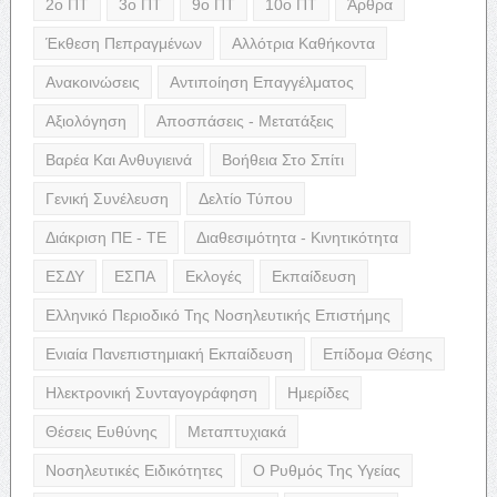
2ο ΠΤ
3ο ΠΤ
9ο ΠΤ
10ο ΠΤ
Άρθρα
Έκθεση Πεπραγμένων
Αλλότρια Καθήκοντα
Ανακοινώσεις
Αντιποίηση Επαγγέλματος
Αξιολόγηση
Αποσπάσεις - Μετατάξεις
Βαρέα Και Ανθυγιεινά
Βοήθεια Στο Σπίτι
Γενική Συνέλευση
Δελτίο Τύπου
Διάκριση ΠΕ - ΤΕ
Διαθεσιμότητα - Κινητικότητα
ΕΣΔΥ
ΕΣΠΑ
Εκλογές
Εκπαίδευση
Ελληνικό Περιοδικό Της Νοσηλευτικής Επιστήμης
Ενιαία Πανεπιστημιακή Εκπαίδευση
Επίδομα Θέσης
Ηλεκτρονική Συνταγογράφηση
Ημερίδες
Θέσεις Ευθύνης
Μεταπτυχιακά
Νοσηλευτικές Ειδικότητες
Ο Ρυθμός Της Υγείας