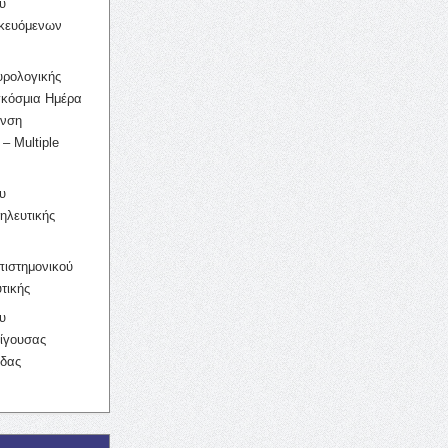
υ
ικευόμενων
υρολογικής
γκόσμια Ημέρα
υνση
– Multiple
υ
ηλευτικής
ιστημονικού
τικής
υ
ίγουσας
ίδας