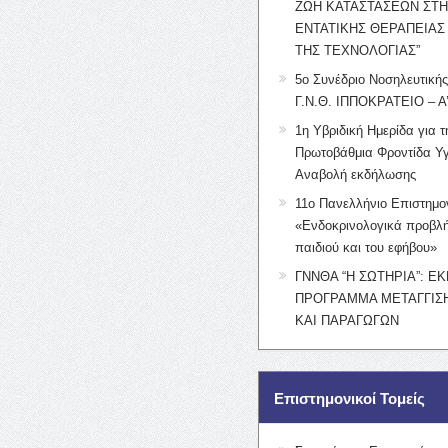
ΖΩΗ ΚΑΤΑΣΤΑΣΕΩΝ ΣΤ
ΕΝΤΑΤΙΚΗΣ ΘΕΡΑΠΕΙΑΣ
ΤΗΣ ΤΕΧΝΟΛΟΓΙΑΣ”
5ο Συνέδριο Νοσηλευτική
Γ.Ν.Θ. ΙΠΠΟΚΡΑΤΕΙΟ – Α
1η Υβριδική Ημερίδα για τ
Πρωτοβάθμια Φροντίδα Υγ
Αναβολή εκδήλωσης
11ο Πανελλήνιο Επιστημο
«Ενδοκρινολογικά προβλή
παιδιού και του εφήβου»
ΓΝΝΘΑ “Η ΣΩΤΗΡΙΑ”: Ε
ΠΡΟΓΡΑΜΜΑ ΜΕΤΑΓΓΙΣΗ
ΚΑΙ ΠΑΡΑΓΩΓΩΝ
Επιστημονικοί Τομείς