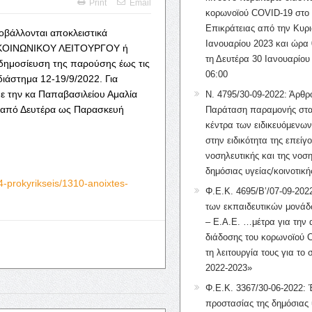
Print
Email
κορωνοϊού COVID-19 στο 
Επικράτειας από την Κυρι
ποβάλλονται αποκλειστικά
Ιανουαρίου 2023 και ώρα 
ΚΟΙΝΩΝΙΚΟΥ ΛΕΙΤΟΥΡΓΟΥ ή
τη Δευτέρα 30 Ιανουαρίου
οσίευση της παρούσης έως τις
06:00
διάστημα 12-19/9/2022. Για
ε την κα Παπαβασιλείου Αμαλία
Ν. 4795/30-09-2022: Άρθρ
από Δευτέρα ως Παρασκευή
Παράταση παραμονής στα
κέντρα των ειδικευόμενω
στην ειδικότητα της επείγ
νοσηλευτικής και της νοση
δημόσιας υγείας/κοινοτική
4-prokyrikseis/1310-anoixtes-
Φ.Ε.Κ. 4695/Β’/07-09-2022
των εκπαιδευτικών μονάδ
– Ε.Α.Ε. …μέτρα για την
διάδοσης του κορωνοϊού 
τη λειτουργία τους για το 
2022-2023»
Φ.Ε.Κ. 3367/30-06-2022: 
προστασίας της δημόσιας 