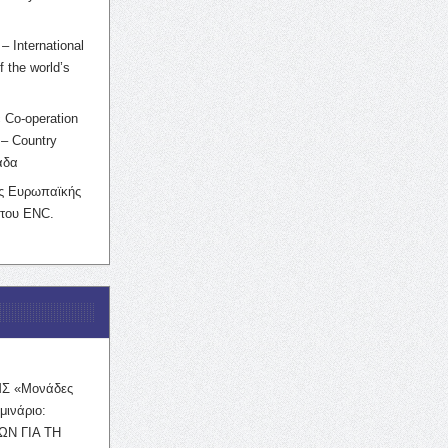
– International
f the world’s
 Co-operation
– Country
άδα
ης Ευρωπαϊκής
 του ENC.
ΜΣ «Μονάδες
μινάριο:
ΩΝ ΓΙΑ ΤΗ