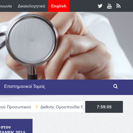
ινωνία
Δικαιολογητικά
English
Επιστημονικοί Τομείς
ού
Διεθνής Ομοσπονδία Θαλασσαιμίας – TIF Fellowship Programm
7:59:06
 στον
ΕΠΑΝΕΚ 2014-