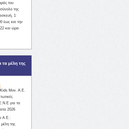
οράς του
σύνολο της
ασκευή, 1
0 έως και την
022 και ώρα
α τα μέλη της
ς
ids Μον. Α.Ε.
πτωτικές
Ε.Ν.Ε για τα
ατα 2026
 Α.Ε.:
 μέλη της