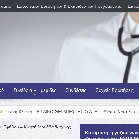
Τομείς
Ευρωπαϊκά Ερευνητικά & Εκπαιδευτικά Προγράμματα
Επικο
κό
Συνέδρια – Ημερίδες
Συνδέσεις
Συχνές Ερωτήσεις
νική ΠΕΙΡΑΪΚΟ ΘΕΡΑΠΕΥΤΗΡΙΟ Α. Ε. – Θέσεις Νοσηλευτικού Προσωπικ
αι Εφήβου – Κινητή Μονάδα Ψυχικής
Κατάρτιση εργαζομένων
ιδιωτικό τομέα (ΕΣΠΑ-