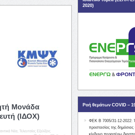
2020)
Ροή θεμάτων COVID – 1
νητή Μονάδα
ευτή (ΙΔΟΧ)
ΦΕΚ Β 7005/31-12-2022: 
προστασίας της δημόσιας 
αντικά Νέα
,
Τελευταίες Εξελίξεις
κίνδυνο περαιτέρω διασπ