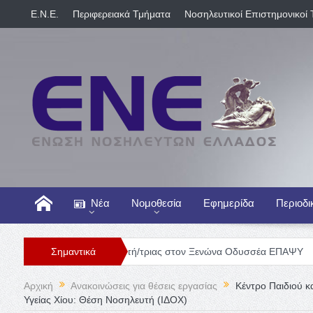
E.N.E.
Περιφερειακά Τμήματα
Νοσηλευτικοί Επιστημονικοί 
Νέα
Νομοθεσία
Εφημερίδα
Περιοδι
Θέση Νοσηλευτή/τριας στον Ξενώνα Οδυσσέα ΕΠΑΨΥ
Σημαντικά
Γενική Κλι
Αρχική
Ανακοινώσεις για θέσεις εργασίας
Κέντρο Παιδιού κ
Υγείας Χίου: Θέση Νοσηλευτή (ΙΔΟΧ)