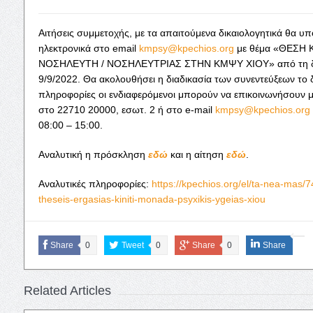
Αιτήσεις συμμετοχής, με τα απαιτούμενα δικαιολογητικά θα υ
ηλεκτρονικά στο email
kmpsy@kpechios.org
με θέμα «ΘΕΣΗ 
ΝΟΣΗΛΕΥΤΗ / ΝΟΣΗΛΕΥΤΡΙΑΣ ΣΤΗΝ ΚΜΨΥ ΧΙΟΥ» από τη δημ
9/9/2022. Θα ακολουθήσει η διαδικασία των συνεντεύξεων το 
πληροφορίες οι ενδιαφερόμενοι μπορούν να επικοινωνήσουν μ
στο 22710 20000, εσωτ. 2 ή στο e-mail
kmpsy@kpechios.org
08:00 – 15:00.
Αναλυτική η πρόσκληση
εδώ
και η αίτηση
εδώ
.
Αναλυτικές πληροφορίες:
https://kpechios.org/el/ta-nea-mas/7
theseis-ergasias-kiniti-monada-psyxikis-ygeias-xiou
Share
0
Tweet
0
Share
0
Share
Related Articles