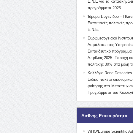
Ε.Ν.Ε για τα κατασκηνωτ
προγράμματα 2025
Ίδρυμα Ευγενίδου – Πλαν
Εκπτωτικές πολιτικές προς
Ε.Ν.Ε.
Ευρωμεσογειακό Ινστιτούτ
Ασφάλειας στις Υπηρεσίες
Εκπαιδευτικό πρόγραμμα 
Απρίλιος 2025: Παροχή ε
πολιτικής 30% στα μέλη 
Κολλέγιο Rene Descartes 
Ειδικό πακέτο οικονομικ
φοίτησης στα Μεταπτυχια
Προγράμματα του Κολλεγί
Διεθνής Επικαιρότητα
WHO/Europe Scientific Ad