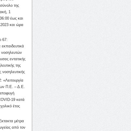
σύνολο της
ακή, 1
06:00 έως και
 2023 και ώρα
ο 67:
 εκπαιδευτικά
ν νοσηλευτών
ουσας εντατικής
λευτικής της
ς νοσηλευτικής
: «Λειτουργία
ων Π.Ε. – Δ.Ε.
 αποφυγή
COVID-19 κατά
σχολικό έτος
Έκτακτα μέτρα
υγείας από τον