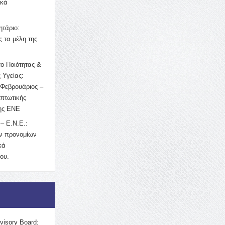
ικά
ητάριο:
 τα μέλη της
ο Ποιότητας &
 Υγείας:
Φεβρουάριος –
κπτωτικής
της ΕΝΕ
– Ε.Ν.Ε.:
ών προνομίων
κά
ου.
visory Board: