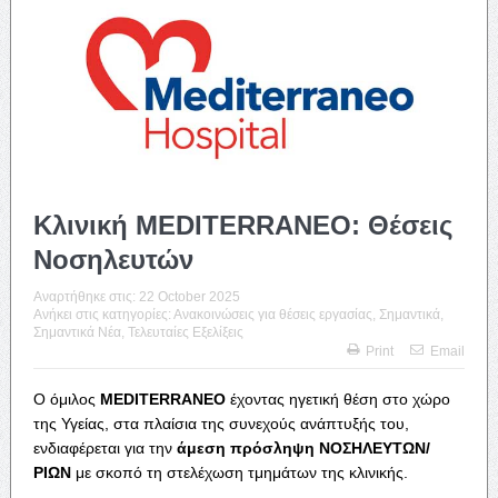
Κλινική MEDITERRANEO: Θέσεις
Νοσηλευτών
Αναρτήθηκε στις:
22 October 2025
Ανήκει στις κατηγορίες:
Ανακοινώσεις για θέσεις εργασίας
,
Σημαντικά
,
Σημαντικά Νέα
,
Τελευταίες Εξελίξεις
Print
Email
Ο όμιλος
MEDITERRANEO
έχοντας ηγετική θέση στο χώρο
της Υγείας, στα πλαίσια της συνεχούς ανάπτυξής του,
ενδιαφέρεται για την
άμεση πρόσληψη ΝΟΣΗΛΕΥΤΩΝ/
ΡΙΩΝ
με σκοπό τη στελέχωση τμημάτων της κλινικής.