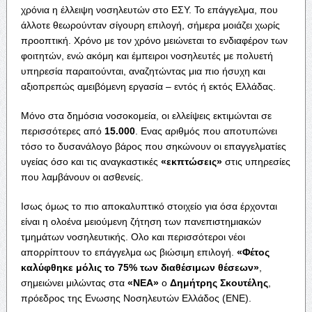
χρόνια η έλλειψη νοσηλευτών στο ΕΣΥ. Το επάγγελμα, που
άλλοτε θεωρούνταν σίγουρη επιλογή, σήμερα μοιάζει χωρίς
προοπτική. Χρόνο με τον χρόνο μειώνεται το ενδιαφέρον των
φοιτητών, ενώ ακόμη και έμπειροι νοσηλευτές με πολυετή
υπηρεσία παραιτούνται, αναζητώντας μια πιο ήσυχη και
αξιοπρεπώς αμειβόμενη εργασία – εντός ή εκτός Ελλάδας.
Μόνο στα δημόσια νοσοκομεία, οι ελλείψεις εκτιμώνται σε
περισσότερες από
15.000
. Ενας αριθμός που αποτυπώνει
τόσο το δυσανάλογο βάρος που σηκώνουν οι επαγγελματίες
υγείας όσο και τις αναγκαστικές
«εκπτώσεις»
στις υπηρεσίες
που λαμβάνουν οι ασθενείς.
Ισως όμως το πιο αποκαλυπτικό στοιχείο για όσα έρχονται
είναι η ολοένα μειούμενη ζήτηση των πανεπιστημιακών
τμημάτων νοσηλευτικής. Ολο και περισσότεροι νέοι
απορρίπτουν το επάγγελμα ως βιώσιμη επιλογή.
«Φέτος
καλύφθηκε μόλις το 75% των διαθέσιμων θέσεων»
,
σημειώνει μιλώντας στα
«ΝΕΑ»
ο
Δημήτρης Σκουτέλης
,
πρόεδρος της Ενωσης Νοσηλευτών Ελλάδος (ΕΝΕ).