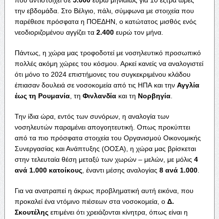
που αντιστοιχεί σε
5.000
ευρώ μηνιαίως για 10 έξτρα ώρες
την εβδομάδα. Στο Βέλγιο, πάλι, σύμφωνα με στοιχεία που
παρέθεσε πρόσφατα η ΠΟΕΔΗΝ, ο κατώτατος μισθός ενός
νεοδιοριζομένου αγγίζει τα
2.400
ευρώ τον μήνα.
Πάντως, η χώρα μας τροφοδοτεί με νοσηλευτικό προσωπικό
πολλές ακόμη χώρες του κόσμου. Αρκεί κανείς να αναλογιστεί
ότι μόνο το 2024 επιστήμονες του συγκεκριμένου κλάδου
έπιασαν δουλειά σε νοσοκομεία από τις ΗΠΑ και την
Αγγλία
έως τη Ρουμανία
, τη
Φινλανδία
και τη
Νορβηγία
.
Την ίδια ώρα, εντός των συνόρων, η αναλογία των
νοσηλευτών παραμένει απογοητευτική. Οπως προκύπτει
από τα πιο πρόσφατα στοιχεία του Οργανισμού Οικονομικής
Συνεργασίας και Ανάπτυξης (ΟΟΣΑ), η χώρα μας βρίσκεται
στην τελευταία θέση μεταξύ των χωρών – μελών, με μόλις
4
ανά 1.000 κατοίκους
, έναντι μέσης αναλογίας
8 ανά 1.000
.
Για να ανατραπεί η άκρως προβληματική αυτή εικόνα, που
προκαλεί ένα ντόμινο πιέσεων στα νοσοκομεία, ο
Δ.
Σκουτέλης
επιμένει ότι χρειάζονται κίνητρα, όπως είναι η