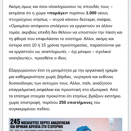
Ακόμη όμως και όσοι ολοκληρώνουν τις σπουδές τους –
εκτιμάται ότι η χώρα
«παράγει»
περίπου
1.000
νέους
πτυχιούχους ετησίως – συχνά κάνουν δεύτερες σκέψεις.
«Ορισμένοι απόφοιτοι επιλέγουν να εργαστούν σε άλλον
τομέα, ακριβώς επειδή δεν θέλουν να υποστούν την πίεση και
τη φθορά που επιφυλάσσει το σύστημα. Αλλοι, ακόμη και
ύστερα από 10 ή 15 χρόνια προϋπηρεσίας, παραιτούνται για
να εργαστούν ως αναπληρωτές – όχι μόνιμοι – σχολικοί
νοσηλευτές», προσθέτει ο ίδιος.
Εξαργυρώνουν έτσι τη μονιμότητα με την εργασιακή ηρεμία·
μια καθημερινότητα χωρίς βάρδιες, νυχτερινά και ευθύνες
δυσανάλογες των αντοχών τους. Αλλοι, πάλι, αναζητούν
επαγγελματική ασφάλεια και προοπτική στο εξωτερικό. Από
τα επίσημα στοιχεία προκύπτει ότι ετησίως βγάζουν εισιτήριο,
χωρίς επιστροφή, περίπου
250 επιστήμονες
του
συγκεκριμένου πεδίου.