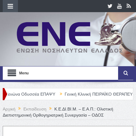
Menu
α Οδυσσέα ΕΠΑΨΥ
Γενική Κλινική ΠΕΙΡΑΪΚΟ ΘΕΡΑΠΕΥΤΗΡΙΟ Α. Ε.
Αρχική
Εκπαίδευση
Κ.Ε.ΔΙ.ΒΙ.Μ. – Ε.Α.Π.: Ολιστική
Διεπιστημονική Ορθογηριατρική Συνεργασία – ΟΔΟΣ