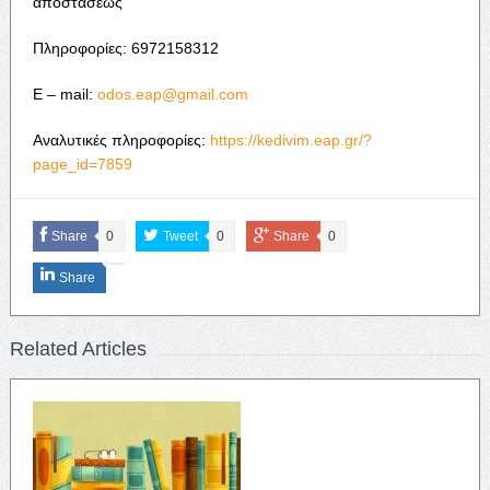
αποστάσεως
Πληροφορίες: 6972158312
E – mail:
odos.eap@gmail.com
Αναλυτικές πληροφορίες:
https://kedivim.eap.gr/?
page_id=7859
Share
0
Tweet
0
Share
0
Share
Related Articles