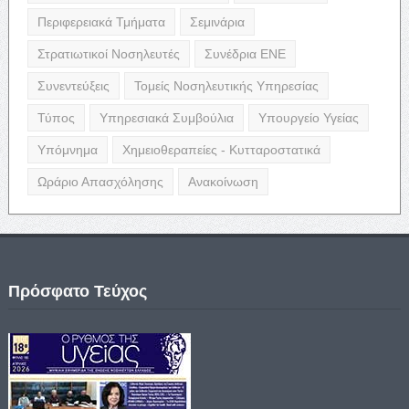
Περιφερειακά Τμήματα
Σεμινάρια
Στρατιωτικοί Νοσηλευτές
Συνέδρια ΕΝΕ
Συνεντεύξεις
Τομείς Νοσηλευτικής Υπηρεσίας
Τύπος
Υπηρεσιακά Συμβούλια
Υπουργείο Υγείας
Υπόμνημα
Χημειοθεραπείες - Κυτταροστατικά
Ωράριο Απασχόλησης
Ανακοίνωση
Πρόσφατο Τεύχος