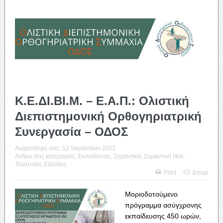
Κ.Ε.ΔΙ.ΒΙ.Μ. – Ε.Α.Π.: Ολιστική
Διεπιστημονική Ορθογηριατρική
Συνεργασία – ΟΔΟΣ
Αναρτήθηκε στις:
12 September 2022
Ανήκει στις κατηγορίες:
Εκπαίδευση
,
Σημαντικά
,
Σημαντικά Νέα
,
Τελευταίες Εξελίξεις
Print
Email
Μοριοδοτούμενο
πρόγραμμα ασύγχρονης
εκπαίδευσης 450 ωρών,