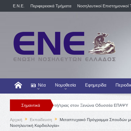
E.N.E.
Περιφερειακά Τμήματα
Νοσηλευτικοί Επιστημονικοί 
Νέα
Νομοθεσία
Εφημερίδα
Περιοδι
Θέση Νοσηλευτή/τριας στον Ξενώνα Οδυσσέα ΕΠΑΨΥ
Σημαντικά
Γενική Κ
Αρχική
Εκπαίδευση
Μεταπτυχιακό Πρόγραμμα Σπουδών με Τ
Νοσηλευτική Καρδιολογία»