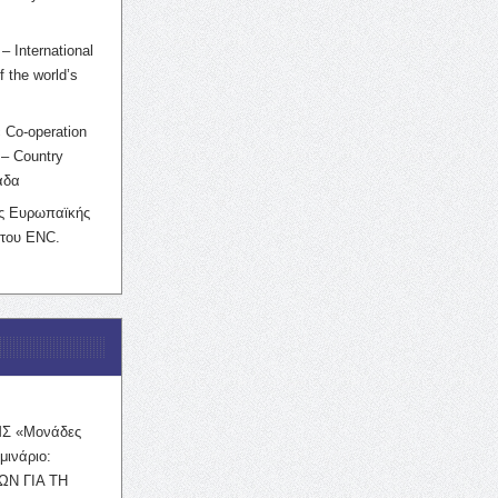
– International
f the world’s
 Co-operation
– Country
άδα
ης Ευρωπαϊκής
 του ENC.
ΜΣ «Μονάδες
μινάριο:
ΩΝ ΓΙΑ ΤΗ