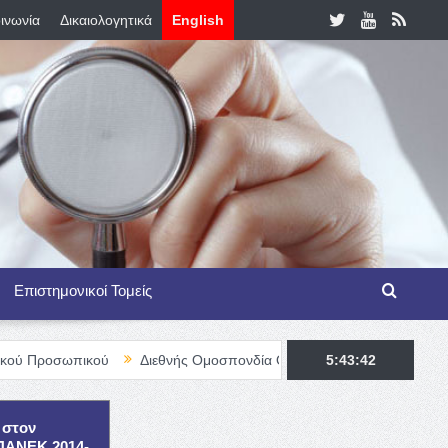
ινωνία
Δικαιολογητικά
English
Επιστημονικοί Τομείς
ικού
Διεθνής Ομοσπονδία Θαλασσαιμίας – TIF Fellowship Progra
5:43:43
 στον
ΕΠΑΝΕΚ 2014-