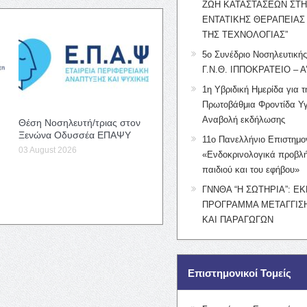
ΖΩΗ ΚΑΤΑΣΤΑΣΕΩΝ ΣΤ
ΕΝΤΑΤΙΚΗΣ ΘΕΡΑΠΕΙΑΣ
ΤΗΣ ΤΕΧΝΟΛΟΓΙΑΣ”
5ο Συνέδριο Νοσηλευτική
Γ.Ν.Θ. ΙΠΠΟΚΡΑΤΕΙΟ – Α
1η Υβριδική Ημερίδα για τ
Πρωτοβάθμια Φροντίδα Υγ
Αναβολή εκδήλωσης
Θέση Νοσηλευτή/τριας στον
Ξενώνα Οδυσσέα ΕΠΑΨΥ
11ο Πανελλήνιο Επιστημο
03 August 2026
«Ενδοκρινολογικά προβλή
παιδιού και του εφήβου»
ΓΝΝΘΑ “Η ΣΩΤΗΡΙΑ”: Ε
ΠΡΟΓΡΑΜΜΑ ΜΕΤΑΓΓΙΣΗ
ΚΑΙ ΠΑΡΑΓΩΓΩΝ
Επιστημονικοί Τομείς