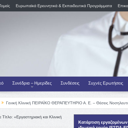
Τομείς
Ευρωπαϊκά Ερευνητικά & Εκπαιδευτικά Προγράμματα
Επικο
κό
Συνέδρια – Ημερίδες
Συνδέσεις
Συχνές Ερωτήσεις
λινική ΠΕΙΡΑΪΚΟ ΘΕΡΑΠΕΥΤΗΡΙΟ Α. Ε. – Θέσεις Νοσηλευτικού Προσωπ
ίτλο: «Εργαστηριακή και Κλινική
Κατάρτιση εργαζομένων
ιδιωτικό τομέα (ΕΣΠΑ-