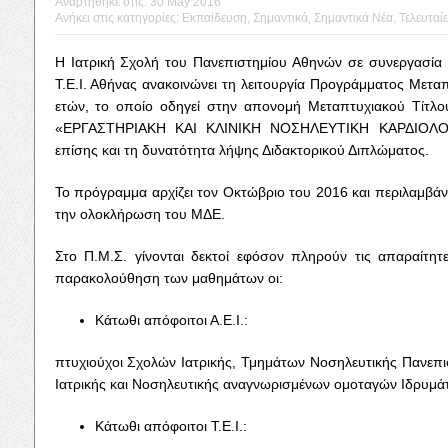
Αναρτήθηκε στις:
30 May 2016
Ανήκει στις κατηγορίες:
Εκπαίδευση
,
Σημαντικά
,
Σημαντικά Νέα
,
Τελευταίε
Η Ιατρική Σχολή του Πανεπιστημίου Αθηνών σε συνεργασία
Τ.Ε.Ι. Αθήνας ανακοινώνει τη λειτουργία Προγράμματος Μετ
ετών, το οποίο οδηγεί στην απονομή Μεταπτυχιακού Τίτλο
«ΕΡΓΑΣΤΗΡΙΑΚΗ ΚΑΙ ΚΛΙΝΙΚΗ ΝΟΣΗΛΕΥΤΙΚΗ ΚΑΡΔΙΟΛΟΓ
επίσης και τη δυνατότητα λήψης Διδακτορικού Διπλώματος.
Το πρόγραμμα αρχίζει τον Οκτώβριο του 2016 και περιλαμβάν
την ολοκλήρωση του ΜΔΕ.
Στο Π.Μ.Σ. γίνονται δεκτοί εφόσον πληρούν τις απαραίτητ
παρακολούθηση των μαθημάτων οι:
Κάτωθι απόφοιτοι Α.Ε.Ι.:
πτυχιούχοι Σχολών Ιατρικής, Τμημάτων Νοσηλευτικής Πανεπ
Ιατρικής και Νοσηλευτικής αναγνωρισμένων ομοταγών Ιδρυμά
Κάτωθι απόφοιτοι Τ.Ε.Ι.: