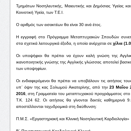
Τμημάτων Νοσηλευτικής, Μαιευτικής και Δημόσιας Υγείας και
Κοινοτική Υγεία, των Τ.Ε.Ι.
Ο αριθμός των εισακτέων θα είναι 30 ανά έτος.
Η εγγραφή στο Πρόγραμμα Μεταπτυχιακών Σπουδών συνεπά
στα σχετικά λειτουργικά έξοδα, η οποία ανέρχεται σε
χίλια (1.
Οι υποψήφιοι θα πρέπει να έχουν καλή γνώση της Αγγλι
ικανοποιητικής γνώσης της Αγγλικής γλώσσας αποτελεί βασι
των υποψηφίων.
Οι ενδιαφερόμενοι θα πρέπει να υποβάλουν τις αιτήσεις του
υπ΄ όψιν της κας Σολωμού Αικατερίνης, από την
23 Μαΐου 
2016
, στη Γραμματεία του μεταπτυχιακού προγράμματος στο Π.
Τ.Κ. 124 62. Οι αιτήσεις θα γίνονται δεκτές καθημερινά 
αποστέλλονται ταχυδρομικά στη διεύθυνση:
Π.Μ.Σ. «Εργαστηριακή και Κλινική Νοσηλευτική Καρδιολογία»
Β΄ Πανεπιστημιακή Καρδιολογική Κλινική