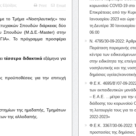
ς Εξελίξεις
κορωνοϊού COVID-19 στο 
Print
Email
Επικράτειας από την Κυρι
 με το Τμήμα «Νοσηλευτικής» του
Ιανουαρίου 2023 και ώρα 
απτυχιακών Σπουδών διάρκειας δύο
τη Δευτέρα 30 Ιανουαρίου
υ Σπουδών (Μ.Δ.Ε.-Master) στην
06:00
ΙΑ». Το πρόγραμμα προσφέρει
Ν. 4795/30-09-2022: Άρθρ
Παράταση παραμονής στα
κέντρα των ειδικευόμενω
ει
τέσσερα διδακτικά
εξάμηνα για
στην ειδικότητα της επείγ
νοσηλευτικής και της νοση
δημόσιας υγείας/κοινοτική
ες προϋποθέσεις για την επιτυχή
Φ.Ε.Κ. 4695/Β’/07-09-2022
των εκπαιδευτικών μονάδ
– Ε.Α.Ε. …μέτρα για την
διάδοσης του κορωνοϊού 
ιστημίων της ημεδαπής, Τμημάτων
τη λειτουργία τους για το 
των της αλλοδαπής.
2022-2023»
Φ.Ε.Κ. 3367/30-06-2022: 
προστασίας της δημόσιας 