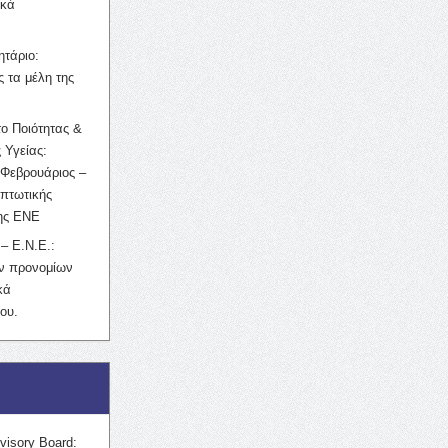
ικά
ητάριο:
 τα μέλη της
ο Ποιότητας &
 Υγείας:
Φεβρουάριος –
κπτωτικής
της ΕΝΕ
– Ε.Ν.Ε.:
ών προνομίων
κά
ου.
visory Board: