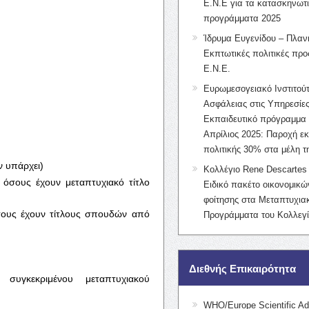
Ε.Ν.Ε για τα κατασκηνωτ
προγράμματα 2025
Ίδρυμα Ευγενίδου – Πλαν
Εκπτωτικές πολιτικές προς
Ε.Ν.Ε.
Ευρωμεσογειακό Ινστιτούτ
Ασφάλειας στις Υπηρεσίες
Εκπαιδευτικό πρόγραμμα 
Απρίλιος 2025: Παροχή ε
πολιτικής 30% στα μέλη 
ν υπάρχει)
Κολλέγιο Rene Descartes 
 όσους έχουν μεταπτυχιακό τίτλο
Ειδικό πακέτο οικονομικ
φοίτησης στα Μεταπτυχια
σους έχουν τίτλους σπουδών από
Προγράμματα του Κολλεγί
Διεθνής Επικαιρότητα
υγκεκριμένου μεταπτυχιακού
WHO/Europe Scientific Ad