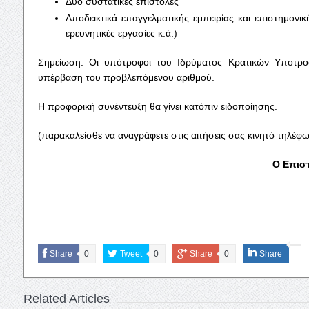
Δύο συστατικές επιστολές
Αποδεικτικά επαγγελματικής εμπειρίας και επιστημονικ
ερευνητικές εργασίες κ.ά.)
Σημείωση: Οι υπότροφοι του Ιδρύματος Κρατικών Υποτροφιώ
υπέρβαση του προβλεπόμενου αριθμού.
Η προφορική συνέντευξη θα γίνει κατόπιν ειδοποίησης.
(παρακαλείσθε να αναγράφετε στις αιτήσεις σας κινητό τηλέφ
Ο Επιστ
Share
0
Tweet
0
Share
0
Share
Related Articles