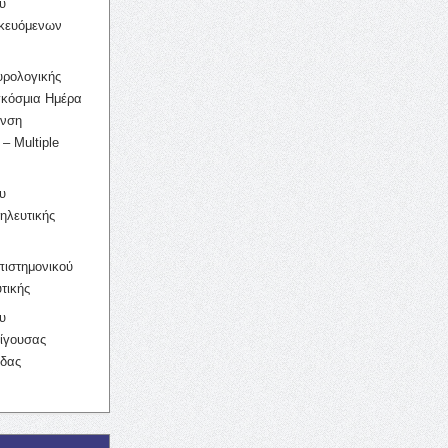
υ
ικευόμενων
υρολογικής
γκόσμια Ημέρα
υνση
– Multiple
υ
ηλευτικής
ιστημονικού
τικής
υ
ίγουσας
ίδας