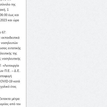
σύνολο της
ακή, 1
06:00 έως και
 2023 και ώρα
ο 67:
 εκπαιδευτικά
ν νοσηλευτών
ουσας εντατικής
λευτικής της
ς νοσηλευτικής
: «Λειτουργία
ων Π.Ε. – Δ.Ε.
 αποφυγή
COVID-19 κατά
σχολικό έτος
Έκτακτα μέτρα
υγείας από τον