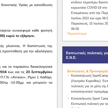
κίνδυνο περαιτέρω διασπ
 Κοινοτικής Υγείας με κατεύθυνση
κορωνοϊού COVID-19 στο 
Επικράτειας από την Παρ
Ιουλίου 2022 και ώρα 06:0
Παρασκευή, 15 Ιουλίου 2
06:00.
γεται συνεισφορά κάθε φοιτητή
Περισσότερα
000) ευρώ το εξάμηνο.
κής γλώσσας. Η διαπίστωση της
κή προϋπόθεση για την αξιολόγηση
Εκπτωτικές πολιτικές γι
Ε.Ν.Ε.
ς και τα παρακάτω δικαιολογητικά
Εκπτώσεις & Προσφορέ
2016
έως και τις
23 Σεπτεμβρίου
Κατασκήνωση SportCampK
Γ.Ν. «Αττικόν», Ρίμινι 1 Χαϊδάρι,
(Λουτράκι Κορινθίας): Εκ
9.00πμ -14.00μμ. και μπορούν να
πολιτικές για τα μέλη της 
κατασκηνωτικά προγράμμ
Κατασκήνωση Sport Camp
Εκπτωτική πολιτική για τα