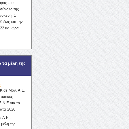
οράς του
σύνολο της
ασκευή, 1
0 έως και την
022 και ώρα
α τα μέλη της
ς
ids Μον. Α.Ε.
πτωτικές
Ε.Ν.Ε για τα
ατα 2026
 Α.Ε.:
 μέλη της