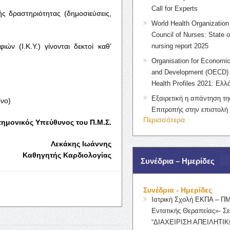
Call for Experts
ής δραστηριότητας (δημοσιεύσεις,
World Health Organization 
Council of Nurses: State o
ν (Ι.Κ.Υ.) γίνονται δεκτοί καθ’
nursing report 2025
Organisation for Economic
and Development (OECD) 
Health Profiles 2021: Ελλ
Εξαιρετική η απάντηση τ
ωνο)
Επιτροπής στην επιστολή
Περισσότερα
ημονικός Υπεύθυνος του Π.Μ.Σ.
Λεκάκης Ιωάννης
Καθηγητής Καρδιολογίας
Συνέδρια – Ημερίδες
Συνέδρια - Ημερίδες
Ιατρική Σχολή ΕΚΠΑ – Π
Εντατικής Θεραπείας»- Σε
“ΔΙΑΧΕΙΡΙΣΗ ΑΠΕΙΛΗΤΙΚ