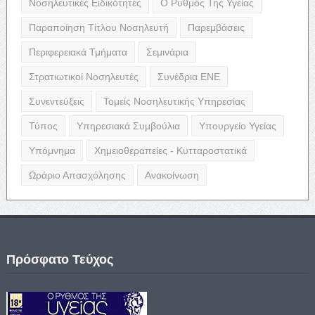
Νοσηλευτικές Ειδικότητες
Ο Ρυθμός Της Υγείας
Παραποίηση Τίτλου Νοσηλευτή
Παρεμβάσεις
Περιφερειακά Τμήματα
Σεμινάρια
Στρατιωτικοί Νοσηλευτές
Συνέδρια ΕΝΕ
Συνεντεύξεις
Τομείς Νοσηλευτικής Υπηρεσίας
Τύπος
Υπηρεσιακά Συμβούλια
Υπουργείο Υγείας
Υπόμνημα
Χημειοθεραπείες - Κυτταροστατικά
Ωράριο Απασχόλησης
Ανακοίνωση
Πρόσφατο Τεύχος