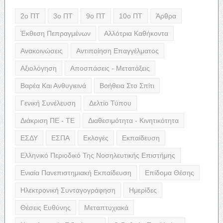
2ο ΠΤ
3ο ΠΤ
9ο ΠΤ
10ο ΠΤ
Άρθρα
Έκθεση Πεπραγμένων
Αλλότρια Καθήκοντα
Ανακοινώσεις
Αντιποίηση Επαγγέλματος
Αξιολόγηση
Αποσπάσεις - Μετατάξεις
Βαρέα Και Ανθυγιεινά
Βοήθεια Στο Σπίτι
Γενική Συνέλευση
Δελτίο Τύπου
Διάκριση ΠΕ - ΤΕ
Διαθεσιμότητα - Κινητικότητα
ΕΣΔΥ
ΕΣΠΑ
Εκλογές
Εκπαίδευση
Ελληνικό Περιοδικό Της Νοσηλευτικής Επιστήμης
Ενιαία Πανεπιστημιακή Εκπαίδευση
Επίδομα Θέσης
Ηλεκτρονική Συνταγογράφηση
Ημερίδες
Θέσεις Ευθύνης
Μεταπτυχιακά