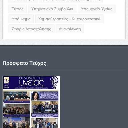
Τύπος
Υπηρεσιακά Συμβούλια
Υπουργείο Υγείας
Υπόμνημα
Χημειοθεραπείες - Κυτταροστατικά
Ωράριο Απασχόλησης
Ανακοίνωση
Πρόσφατο Τεύχος