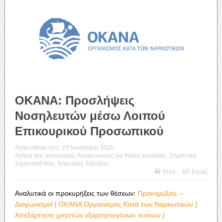
ΟΚΑΝΑ: Προσλήψεις
Νοσηλευτών μέσω Λοιπού
Επικουρικού Προσωπικού
Αναρτήθηκε στις:
28 November 2020
Ανήκει στις κατηγορίες:
Ανακοινώσεις για θέσεις εργασίας
,
Σημαντικά
,
Σημαντικά Νέα
,
Τελευταίες Εξελίξεις
Print
Email
Αναλυτικά οι προκυρήξεις των θέσεων:
Προκηρύξεις –
Διαγωνισμοί | ΟΚΑΝΑ Οργανισμός Κατά των Ναρκωτικών |
Απεξάρτηση χρηστών εξαρτησιογόνων ουσιών |