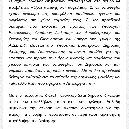
Ο ισχύων Κώδικας
Δημοσίων Υπαλλήλων,
στο άρθρο 44
προβλέπει:
«Όροι υγιεινής και ασφάλειας. 1. Οι υπάλληλοι
έχουν δικαίωμα στη διασφάλιση συνθηκών υγιεινής και
ασφάλειας στο χώρο εργασίας τους. 2. Με προεδρικό
διάταγμα, που εκδίδεται με πρόταση των Υπουργών
Εσωτερικών, Δημόσιας Διοίκησης και Αποκέντρωσης και
Οικονομίας και Οικονομικών και ύστερα από γνώμη της
Α.Δ.Ε.Δ.Υ, ιδρύεται στο Υπουργείο Εσωτερικών, Δημόσιας
Διοίκησης και Αποκέντρωσης οργανική μονάδα για την
εποπτεία και τήρηση των όρων υγιεινής και ασφάλειας του
χώρου εργασίας των υπαλλήλων του Δημοσίου και των
νομικών προσώπων δημοσίου δικαίου. Με το ίδιο προεδρικό
διάταγμα καθορίζονται το επίπεδο της οργανικής μονάδας και
κάθε άλλο θέμα που αφορά στη Λειτουργία της.»
Με την παραπάνω διάταξη αναγνωρίζεται δημόσιο δικαίωμα
υπέρ των υπαλλήλων το οποίο είναι αγώγιμο, δηλαδή
θεμελιώνει την αξίωση και ενώπιον δικαστηρίου για την
παροχή της νόμιμης προστασίας σε περίπτωση άρνησης ή
παράλειψης της Διοίκησης.