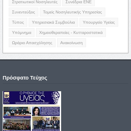
Στρατιωτικοί Νοσηλευτές
Συνέδρια ΕΝΕ
Συνεντεύξεις
Τομείς Νοσηλευτικής Υπηρεσίας
Τύπος
Υπηρεσιακά Συμβούλια
Υπουργείο Υγείας
Υπόμνημα
Χημειοθεραπείες - Κυτταροστατικά
Ωράριο Απασχόλησης
Ανακοίνωση
Πρόσφατο Τεύχος