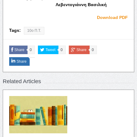
Λεβεντογιάννη Βασιλική
Download PDF
Tags:
10ο Π.Τ.
Share
0
Tweet
0
Share
0
Share
Related Articles