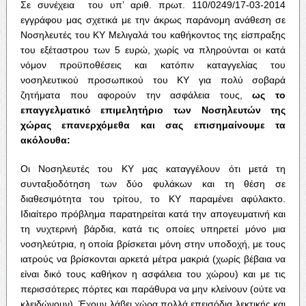
Σε συνέχεια του υπ’ αριθ. πρωτ. 110/0249/17-03-2014
εγγράφου μας σχετικά με την άκρως παράνομη ανάθεση σε
Νοσηλευτές του ΚΥ Μελιγαλά του καθήκοντος της είσπραξης
του εξέταστρου των 5 ευρώ, χωρίς να πληρούνται οι κατά
νόμον προϋποθέσεις και κατόπιν καταγγελίας του
νοσηλευτικού προσωπικού του ΚΥ για πολύ σοβαρά
ζητήματα που αφορούν την ασφάλεια τους,
ως το
επαγγελματικό επιμελητήριο των Νοσηλευτών της
χώρας επανερχόμεθα και σας επισημαίνουμε τα
ακόλουθα:
Οι Νοσηλευτές του ΚΥ μας καταγγέλουν ότι μετά τη
συνταξιοδότηση των δύο φυλάκων και τη θέση σε
διαθεσιμότητα του τρίτου, το ΚΥ παραμένει αφύλακτο.
Ιδιαίτερο πρόβλημα παρατηρείται κατά την απογευματινή και
τη νυχτερινή βάρδια, κατά τις οποίες υπηρετεί μόνο μια
νοσηλεύτρια, η οποία βρίσκεται μόνη στην υποδοχή, με τους
ιατρούς να βρίσκονται αρκετά μέτρα μακριά (χωρίς βέβαια να
είναι δικό τους καθήκον η ασφάλεια του χώρου) και με τις
περισσότερες πόρτες και παράθυρα να μην κλείνουν (ούτε να
κλειδώνουν). Έχουν λάβει χώρα πολλά επεισόδια λεκτικής και