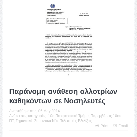
Παράνομη ανάθεση αλλοτρίων
καθηκόντων σε Νοσηλευτές
Αναρτήθηκε στις:
05 May 2014
Ανήκει στις κατηγορίες:
10o Περιφερειακό Τμήμα
,
Παρεμβάσεις 10ου
ΠΤ
,
Σημαντικά
,
Σημαντικά Νέα
,
Τελευταίες Εξελίξεις
Print
Email