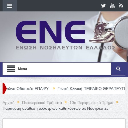
Menu
υσσέα ΕΠΑΨΥ
Γενική Κλινική ΠΕΙΡΑΪΚΟ ΘΕΡΑΠΕΥΤΗΡΙΟ Α. Ε. – Θ
Αρχική
Περιφερειακά Τμήματα
10o Περιφερειακό Τμήμα
Παράνομη ανάθεση αλλοτρίων καθηκόντων σε Νοσηλευτές