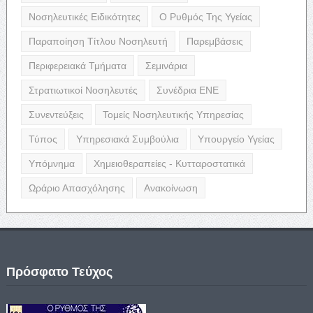
Νοσηλευτικές Ειδικότητες
Ο Ρυθμός Της Υγείας
Παραποίηση Τίτλου Νοσηλευτή
Παρεμβάσεις
Περιφερειακά Τμήματα
Σεμινάρια
Στρατιωτικοί Νοσηλευτές
Συνέδρια ΕΝΕ
Συνεντεύξεις
Τομείς Νοσηλευτικής Υπηρεσίας
Τύπος
Υπηρεσιακά Συμβούλια
Υπουργείο Υγείας
Υπόμνημα
Χημειοθεραπείες - Κυτταροστατικά
Ωράριο Απασχόλησης
Ανακοίνωση
Πρόσφατο Τεύχος