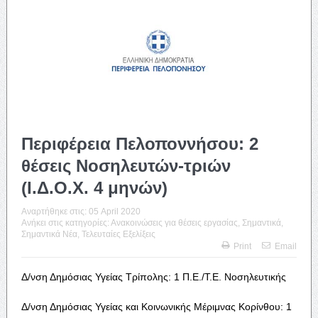
Περιφέρεια Πελοποννήσου: 2
θέσεις Νοσηλευτών-τριών
(Ι.Δ.Ο.Χ. 4 μηνών)
Αναρτήθηκε στις:
05 April 2020
Ανήκει στις κατηγορίες:
Ανακοινώσεις για θέσεις εργασίας
,
Σημαντικά
,
Σημαντικά Νέα
,
Τελευταίες Εξελίξεις
Print
Email
Δ/νση Δημόσιας Υγείας Τρίπολης: 1 Π.Ε./Τ.Ε. Νοσηλευτικής
Δ/νση Δημόσιας Υγείας και Κοινωνικής Μέριμνας Κορίνθου: 1