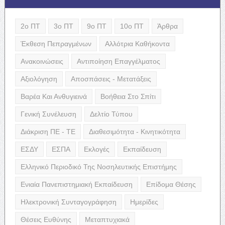
2ο ΠΤ
3ο ΠΤ
9ο ΠΤ
10ο ΠΤ
Άρθρα
Έκθεση Πεπραγμένων
Αλλότρια Καθήκοντα
Ανακοινώσεις
Αντιποίηση Επαγγέλματος
Αξιολόγηση
Αποσπάσεις - Μετατάξεις
Βαρέα Και Ανθυγιεινά
Βοήθεια Στο Σπίτι
Γενική Συνέλευση
Δελτίο Τύπου
Διάκριση ΠΕ - ΤΕ
Διαθεσιμότητα - Κινητικότητα
ΕΣΔΥ
ΕΣΠΑ
Εκλογές
Εκπαίδευση
Ελληνικό Περιοδικό Της Νοσηλευτικής Επιστήμης
Ενιαία Πανεπιστημιακή Εκπαίδευση
Επίδομα Θέσης
Ηλεκτρονική Συνταγογράφηση
Ημερίδες
Θέσεις Ευθύνης
Μεταπτυχιακά