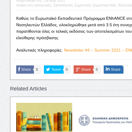
Αναρτήθηκε στις:
29 May 2021
Ανήκει στις κατηγορίες:
Εκπαίδευση
,
Σημαντικά
,
Σημαντικά Νέα
,
Τελευταίε
Καθώς το Ευρωπαϊκό Εκπαιδευτικό Πρόγραμμα ENhANCE στο
Νοσηλευτών Ελλάδος, ολοκληρώθηκε μετά από 3.5 έτη συνεχι
παρατίθονται όλες οι τελικές εκδόσεις των αποτελεσμάτων του
ελεύθερης πρόσβασης
Αναλυτικές πληροφορίες:
Newsletter #4 – Summer 2021 – E
Share
0
Tweet
0
Share
0
Share
Related Articles