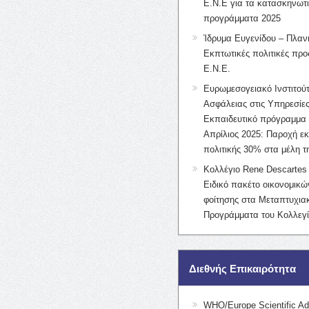
Ε.Ν.Ε για τα κατασκηνωτ
προγράμματα 2025
Ίδρυμα Ευγενίδου – Πλαν
Εκπτωτικές πολιτικές προς
Ε.Ν.Ε.
Ευρωμεσογειακό Ινστιτούτ
Ασφάλειας στις Υπηρεσίες
Εκπαιδευτικό πρόγραμμα 
Απρίλιος 2025: Παροχή ε
πολιτικής 30% στα μέλη 
Κολλέγιο Rene Descartes 
Ειδικό πακέτο οικονομικ
φοίτησης στα Μεταπτυχια
Προγράμματα του Κολλεγί
Διεθνής Επικαιρότητα
WHO/Europe Scientific Ad