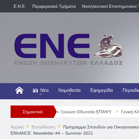
E.N.E.
Περιφερειακά Τμήματα
Νοσηλευτικοί Επιστημονικοί 
Νέα
Νομοθεσία
Εφημερίδα
Περιοδι
ευτή/τριας στον Ξενώνα Οδυσσέα ΕΠΑΨΥ
Σημαντικά
Γενική Κλινική ΠΕΙΡΑΪ
Αρχική
Εκπαίδευση
Πρόγραμμα Σπουδών για Οικογενειακού
ENhANCE: Newsletter #4 – Summer 2021