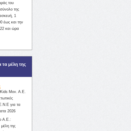
οράς του
σύνολο της
ασκευή, 1
0 έως και την
022 και ώρα
α τα μέλη της
ς
ids Μον. Α.Ε.
πτωτικές
Ε.Ν.Ε για τα
ατα 2026
 Α.Ε.:
 μέλη της