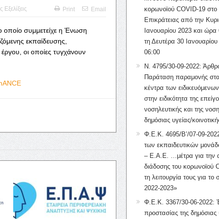
ς Εξελίξεις
κορωνοϊού COVID-19 στο 
Print
Email
Επικράτειας από την Κυρι
 οποίο συμμετείχε η Ένωση
Ιανουαρίου 2023 και ώρα 
ζόμενης εκπαίδευσης,
τη Δευτέρα 30 Ιανουαρίου
 έργου, οι οποίες τυγχάνουν
06:00
Ν. 4795/30-09-2022: Άρθρ
Παράταση παραμονής στα
NhANCE
κέντρα των ειδικευόμενω
στην ειδικότητα της επείγ
νοσηλευτικής και της νοση
δημόσιας υγείας/κοινοτική
Φ.Ε.Κ. 4695/Β’/07-09-2022
των εκπαιδευτικών μονάδ
– Ε.Α.Ε. …μέτρα για την
διάδοσης του κορωνοϊού 
τη λειτουργία τους για το 
2022-2023»
Φ.Ε.Κ. 3367/30-06-2022: 
προστασίας της δημόσιας 