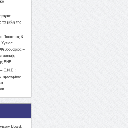
ικά
ητάριο:
 τα μέλη της
ο Ποιότητας &
 Υγείας:
Φεβρουάριος –
κπτωτικής
της ΕΝΕ
– Ε.Ν.Ε.:
ών προνομίων
κά
ου.
visory Board: