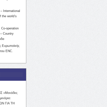
– International
f the world’s
 Co-operation
– Country
άδα
ης Ευρωπαϊκής
 του ENC.
ΜΣ «Μονάδες
μινάριο:
ΩΝ ΓΙΑ ΤΗ