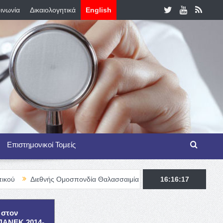
ινωνία
Δικαιολογητικά
English
Επιστημονικοί Τομείς
νής Ομοσπονδία Θαλασσαιμίας – TIF Fellowship Programme for Haemo
16:16:18
 στον
ΕΠΑΝΕΚ 2014-