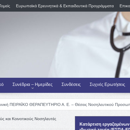
Τομείς
Ευρωπαϊκά Ερευνητικά & Εκπαιδευτικά Προγράμματα
Επικο
κό
Συνέδρια – Ημερίδες
Συνδέσεις
Συχνές Ερωτήσεις
ΚΟ ΘΕΡΑΠΕΥΤΗΡΙΟ Α. Ε. – Θέσεις Νοσηλευτικού Προσωπικού
Διεθ
ς και Κοινοτικούς Νοσηλευτές
Κατάρτιση εργαζομένων
ιδιωτικό τομέα (ΕΣΠΑ-