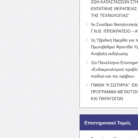
ΖΩΗ ΚΑΤΑΣΤΑΣΕΩΝ ΣΤ
ΕΝΤΑΤΙΚΗΣ ΘΕΡΑΠΕΙΑΣ
ΤΗΣ ΤΕΧΝΟΛΟΓΙΑΣ”
5ο Συνέδριο Νοσηλευτική
Γ.Ν.Θ. ΙΠΠΟΚΡΑΤΕΙΟ – Α
1η Υβριδική Ημερίδα για τ
Πρωτοβάθμια Φροντίδα Υγ
Αναβολή εκδήλωσης
11ο Πανελλήνιο Επιστημο
«Ενδοκρινολογικά προβλή
παιδιού και του εφήβου»
ΓΝΝΘΑ “Η ΣΩΤΗΡΙΑ”: Ε
ΠΡΟΓΡΑΜΜΑ ΜΕΤΑΓΓΙΣΗ
ΚΑΙ ΠΑΡΑΓΩΓΩΝ
Επιστημονικοί Τομείς