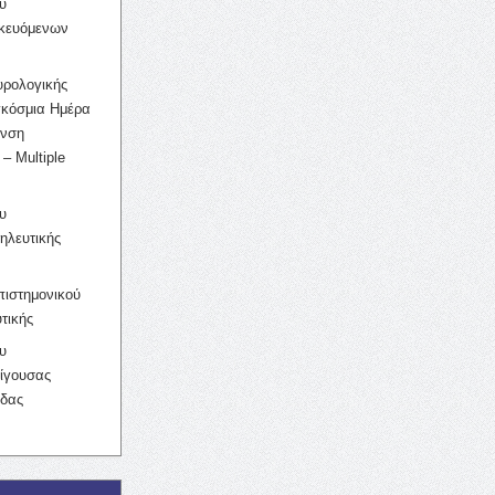
υ
ικευόμενων
υρολογικής
γκόσμια Ημέρα
υνση
– Multiple
υ
ηλευτικής
ιστημονικού
τικής
υ
ίγουσας
ίδας