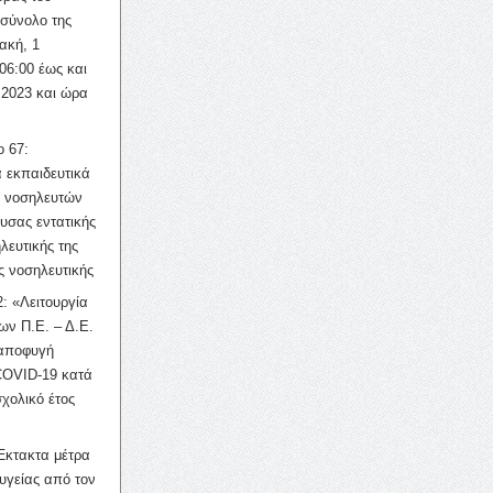
σύνολο της
ακή, 1
06:00 έως και
 2023 και ώρα
ο 67:
 εκπαιδευτικά
ν νοσηλευτών
ουσας εντατικής
λευτικής της
ς νοσηλευτικής
: «Λειτουργία
ων Π.Ε. – Δ.Ε.
 αποφυγή
COVID-19 κατά
σχολικό έτος
Έκτακτα μέτρα
υγείας από τον