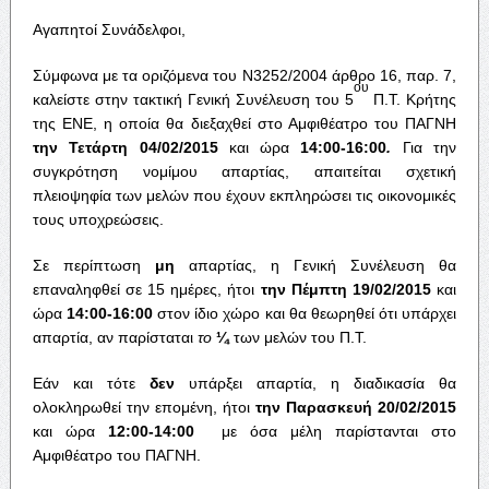
Αγαπητοί Συνάδελφοι,
Σύμφωνα με τα οριζόμενα του Ν3252/2004 άρθρο 16, παρ. 7,
ου
καλείστε στην τακτική Γενική Συνέλευση του 5
Π.Τ. Κρήτης
της ΕΝΕ, η οποία θα διεξαχθεί στο Αμφιθέατρο του ΠΑΓΝΗ
την Τετάρτη
04/02/2015
και ώρα
14:00-16:00
.
Για την
συγκρότηση νομίμου απαρτίας, απαιτείται σχετική
πλειοψηφία των μελών που έχουν εκπληρώσει τις οικονομικές
τους υποχρεώσεις.
Σε περίπτωση
μη
απαρτίας, η Γενική Συνέλευση θα
επαναληφθεί σε 15 ημέρες, ήτοι
την Πέμπτη 19/02/2015
και
ώρα
14:00-16:00
στον ίδιο χώρο και θα θεωρηθεί ότι υπάρχει
απαρτία, αν παρίσταται
το
¼
των μελών του Π.Τ.
Εάν και τότε
δεν
υπάρξει απαρτία, η διαδικασία θα
ολοκληρωθεί την επομένη, ήτοι
την Παρασκευή 20/02/2015
και ώρα
12:00-14:00
με όσα μέλη παρίστανται στο
Αμφιθέατρο του ΠΑΓΝΗ.