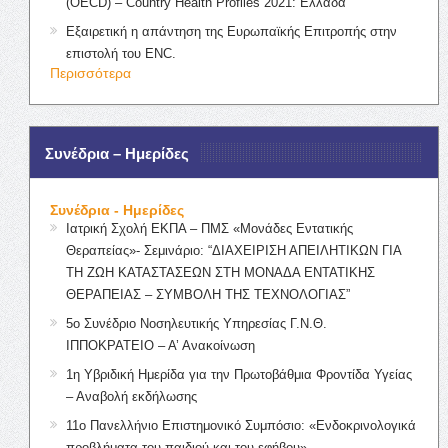
(OECD) – Country Health Profiles 2021: Ελλάδα
Εξαιρετική η απάντηση της Ευρωπαϊκής Επιτροπής στην
επιστολή του ENC.
Περισσότερα
Συνέδρια – Ημερίδες
Συνέδρια - Ημερίδες
Ιατρική Σχολή ΕΚΠΑ – ΠΜΣ «Μονάδες Εντατικής
Θεραπείας»- Σεμινάριο: “ΔΙΑΧΕΙΡΙΣΗ ΑΠΕΙΛΗΤΙΚΩΝ ΓΙΑ
ΤΗ ΖΩΗ ΚΑΤΑΣΤΑΣΕΩΝ ΣΤΗ ΜΟΝΑΔΑ ΕΝΤΑΤΙΚΗΣ
ΘΕΡΑΠΕΙΑΣ – ΣΥΜΒΟΛΗ ΤΗΣ ΤΕΧΝΟΛΟΓΙΑΣ”
5ο Συνέδριο Νοσηλευτικής Υπηρεσίας Γ.Ν.Θ.
ΙΠΠΟΚΡΑΤΕΙΟ – Α’ Ανακοίνωση
1η Υβριδική Ημερίδα για την Πρωτοβάθμια Φροντίδα Υγείας
– Αναβολή εκδήλωσης
11ο Πανελλήνιο Επιστημονικό Συμπόσιο: «Ενδοκρινολογικά
προβλήματα του παιδιού και του εφήβου»