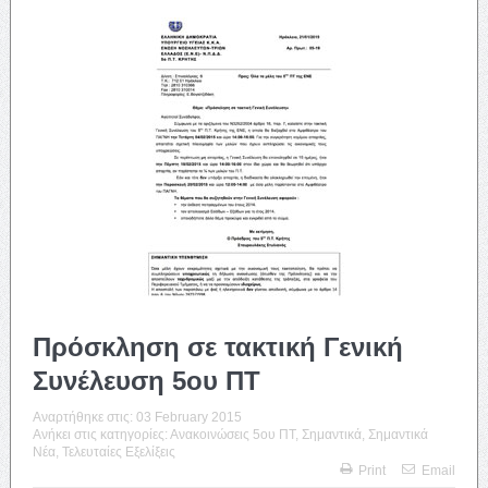
Πρόσκληση σε τακτική Γενική
Συνέλευση 5ου ΠΤ
Αναρτήθηκε στις:
03 February 2015
Ανήκει στις κατηγορίες:
Ανακοινώσεις 5ου ΠΤ
,
Σημαντικά
,
Σημαντικά
Νέα
,
Τελευταίες Εξελίξεις
Print
Email