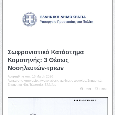
Σωφρονιστικό Κατάστημα
Κομοτηνής: 3 Θέσεις
Νοσηλευτών-τριων
Αναρτήθηκε στις:
16 March 2026
Ανήκει στις κατηγορίες:
Ανακοινώσεις για θέσεις εργασίας
,
Σημαντικά
,
Σημαντικά Νέα
,
Τελευταίες Εξελίξεις
Print
Email