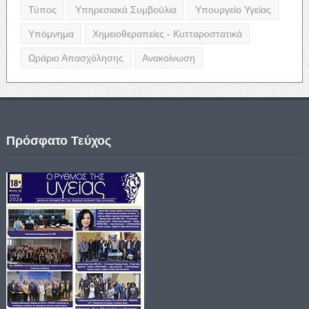
Τύπος
Υπηρεσιακά Συμβούλια
Υπουργείο Υγείας
Υπόμνημα
Χημειοθεραπείες - Κυτταροστατικά
Ωράριο Απασχόλησης
Ανακοίνωση
Πρόσφατο Τεύχος