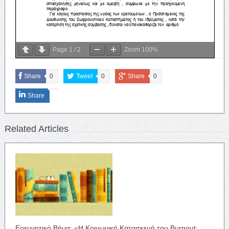
Page
1
/
2
Zoom
100%
Share
0
Tweet
0
Share
0
Share
Related Articles
Ερευνητικό Βήμα: «Η Κοινωνική Κατασκευή του Burnout: