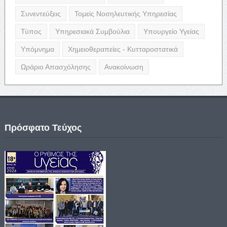
Συνεντεύξεις
Τομείς Νοσηλευτικής Υπηρεσίας
Τύπος
Υπηρεσιακά Συμβούλια
Υπουργείο Υγείας
Υπόμνημα
Χημειοθεραπείες - Κυτταροστατικά
Ωράριο Απασχόλησης
Ανακοίνωση
Πρόσφατο Τεύχος