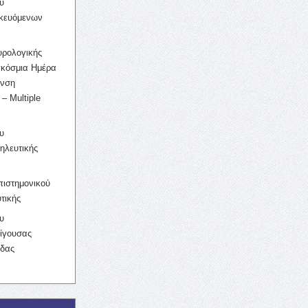
υ
ικευόμενων
υρολογικής
γκόσμια Ημέρα
υνση
– Multiple
υ
ηλευτικής
ιστημονικού
τικής
υ
ίγουσας
ίδας