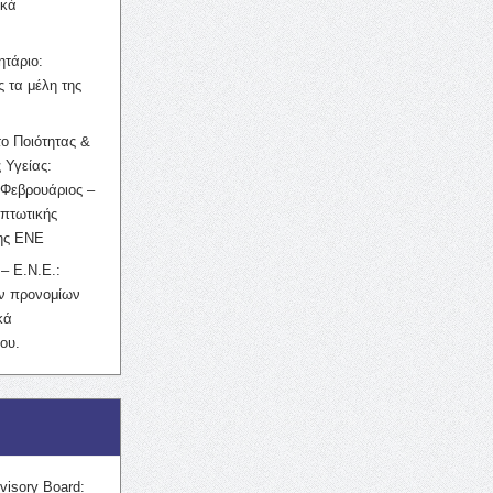
ικά
ητάριο:
 τα μέλη της
ο Ποιότητας &
 Υγείας:
Φεβρουάριος –
κπτωτικής
της ΕΝΕ
– Ε.Ν.Ε.:
ών προνομίων
κά
ου.
visory Board: