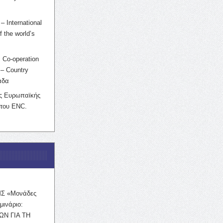
– International
f the world’s
 Co-operation
– Country
άδα
ης Ευρωπαϊκής
 του ENC.
ΜΣ «Μονάδες
μινάριο:
ΩΝ ΓΙΑ ΤΗ