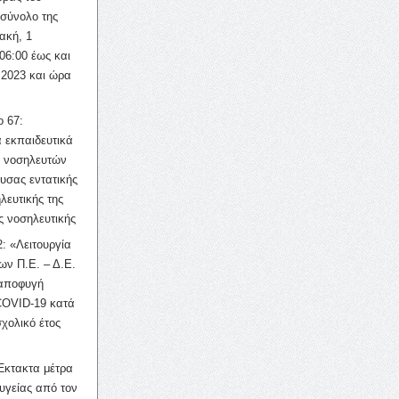
σύνολο της
ακή, 1
06:00 έως και
 2023 και ώρα
ο 67:
 εκπαιδευτικά
ν νοσηλευτών
ουσας εντατικής
λευτικής της
ς νοσηλευτικής
: «Λειτουργία
ων Π.Ε. – Δ.Ε.
 αποφυγή
COVID-19 κατά
σχολικό έτος
Έκτακτα μέτρα
υγείας από τον