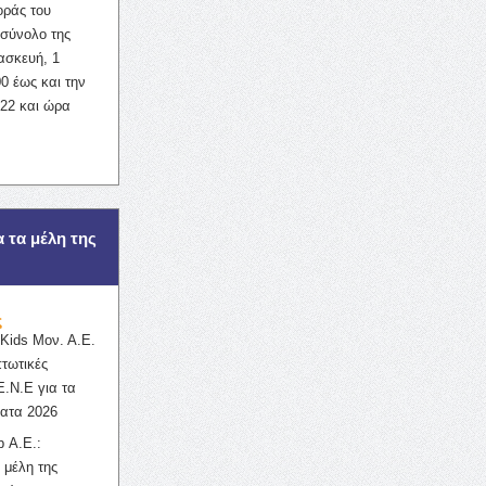
οράς του
σύνολο της
ασκευή, 1
0 έως και την
022 και ώρα
α τα μέλη της
ς
ids Μον. Α.Ε.
πτωτικές
Ε.Ν.Ε για τα
ατα 2026
 Α.Ε.:
 μέλη της