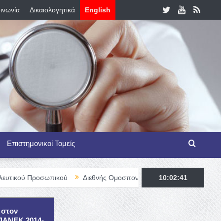
ινωνία
Δικαιολογητικά
English
Επιστημονικοί Τομείς
σωπικού
Διεθνής Ομοσπονδία Θαλασσαιμίας – TIF Fellowship Pro
10:02:42
 στον
ΕΠΑΝΕΚ 2014-