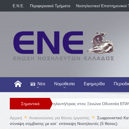
E.N.E.
Περιφερειακά Τμήματα
Νοσηλευτικοί Επιστημονικοί 
Νέα
Νομοθεσία
Εφημερίδα
Περιοδι
ή
Θέση Νοσηλευτή/τριας στον Ξενώνα Οδυσσέα ΕΠΑΨΥ
Σημαντικά
Γενικ
Αρχική
Ανακοινώσεις για θέσεις εργασίας
Σωφρονιστικό Κα
σύναψη σύμβασης με κατ΄ επίσκεψη Νοσηλευτές (5 θέσεις)