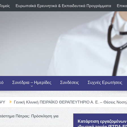
Τομείς
Ευρωπαϊκά Ερευνητικά & Εκπαιδευτικά Προγράμματα
Επικο
κό
Συνέδρια – Ημερίδες
Συνδέσεις
Συχνές Ερωτήσεις
ή Κλινική ΠΕΙΡΑΪΚΟ ΘΕΡΑΠΕΥΤΗΡΙΟ Α. Ε. – Θέσεις Νοσηλευτικού Προ
τάστημα Πάτρας: Πρόσκληση για
Κατάρτιση εργαζομένων
ιδιωτικό τομέα (ΕΣΠΑ-