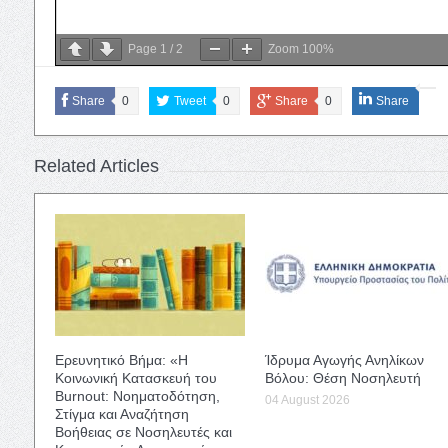
Page
1
/
2
Zoom
100%
Share
0
Tweet
0
Share
0
Share
Related Articles
Ερευνητικό Βήμα: «Η
Ίδρυμα Αγωγής Ανηλίκων
Κοινωνική Κατασκευή του
Βόλου: Θέση Νοσηλευτή
Burnout: Νοηματοδότηση,
04 August 2026
Στίγμα και Αναζήτηση
Βοήθειας σε Νοσηλευτές και