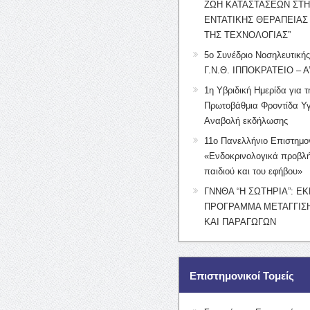
ΖΩΗ ΚΑΤΑΣΤΑΣΕΩΝ ΣΤ
ΕΝΤΑΤΙΚΗΣ ΘΕΡΑΠΕΙΑΣ
ΤΗΣ ΤΕΧΝΟΛΟΓΙΑΣ”
5ο Συνέδριο Νοσηλευτική
Γ.Ν.Θ. ΙΠΠΟΚΡΑΤΕΙΟ – Α
1η Υβριδική Ημερίδα για τ
Πρωτοβάθμια Φροντίδα Υγ
Αναβολή εκδήλωσης
11ο Πανελλήνιο Επιστημο
«Ενδοκρινολογικά προβλή
παιδιού και του εφήβου»
ΓΝΝΘΑ “Η ΣΩΤΗΡΙΑ”: Ε
ΠΡΟΓΡΑΜΜΑ ΜΕΤΑΓΓΙΣΗ
ΚΑΙ ΠΑΡΑΓΩΓΩΝ
Επιστημονικοί Τομείς