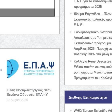
Ε.Ν.Ε για τα κατασκηνωτ
προγράμματα 2025
Ίδρυμα Ευγενίδου – Πλαν
Εκπτωτικές πολιτικές προς
Ε.Ν.Ε.
Ευρωμεσογειακό Ινστιτούτ
Ασφάλειας στις Υπηρεσίες
Εκπαιδευτικό πρόγραμμα 
Απρίλιος 2025: Παροχή ε
πολιτικής 30% στα μέλη 
Κολλέγιο Rene Descartes 
Ειδικό πακέτο οικονομικ
φοίτησης στα Μεταπτυχια
Προγράμματα του Κολλεγί
Θέση Νοσηλευτή/τριας στον
Ξενώνα Οδυσσέα ΕΠΑΨΥ
Διεθνής Επικαιρότητα
03 August 2026
WHO/Europe Scientific Ad