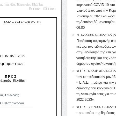
αντικά Νέα
,
Τελευταίες Εξελίξεις
κορωνοϊού COVID-19 στο 
Print
Email
Επικράτειας από την Κυρι
Ιανουαρίου 2023 και ώρα 
τη Δευτέρα 30 Ιανουαρίου
06:00
Ν. 4795/30-09-2022: Άρθρ
Παράταση παραμονής στα
κέντρα των ειδικευόμενω
στην ειδικότητα της επείγ
νοσηλευτικής και της νοση
δημόσιας υγείας/κοινοτική
Φ.Ε.Κ. 4695/Β’/07-09-2022
των εκπαιδευτικών μονάδ
– Ε.Α.Ε. …μέτρα για την
διάδοσης του κορωνοϊού 
τη λειτουργία τους για το 
2022-2023»
Φ.Ε.Κ. 3367/30-06-2022: 
προστασίας της δημόσιας 