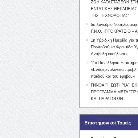
ΖΩΗ ΚΑΤΑΣΤΑΣΕΩΝ ΣΤ
ΕΝΤΑΤΙΚΗΣ ΘΕΡΑΠΕΙΑΣ
ΤΗΣ ΤΕΧΝΟΛΟΓΙΑΣ”
5ο Συνέδριο Νοσηλευτική
Γ.Ν.Θ. ΙΠΠΟΚΡΑΤΕΙΟ – Α
1η Υβριδική Ημερίδα για τ
Πρωτοβάθμια Φροντίδα Υγ
Αναβολή εκδήλωσης
11ο Πανελλήνιο Επιστημο
«Ενδοκρινολογικά προβλή
παιδιού και του εφήβου»
ΓΝΝΘΑ “Η ΣΩΤΗΡΙΑ”: Ε
ΠΡΟΓΡΑΜΜΑ ΜΕΤΑΓΓΙΣΗ
ΚΑΙ ΠΑΡΑΓΩΓΩΝ
Επιστημονικοί Τομείς