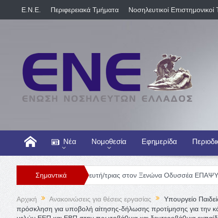
E.N.E.
Περιφερειακά Τμήματα
Νοσηλευτικοί Επιστημονικοί 
Νέα
Νομοθεσία
Εφημερίδα
Περιοδι
Θέση Νοσηλευτή/τριας στον Ξενώνα Οδυσσέα ΕΠΑΨΥ
Σημαντικά
Γενική Κ
Αρχική
Ανακοινώσεις για θέσεις εργασίας
Υπουργείο Παιδεί
πρόσκληση για υποβολή αίτησης-δήλωσης προτίμησης για την κ
μελών ΕΕΠ και ΕΒΠ στην πρωτοβάθμια και δευτεροβάθμια εκπαίδε