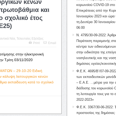
υργικών κενών
κορωνοϊού COVID-19 στο 
πρωτοβάθμια και
Επικράτειας από την Κυρι
ο σχολικό έτος
Ιανουαρίου 2023 και ώρα 
τη Δευτέρα 30 Ιανουαρίου
Ε25)
06:00
Ν. 4795/30-09-2022: Άρθρ
αντικά Νέα
,
Τελευταίες Εξελίξεις
Παράταση παραμονής στα
Print
Email
κέντρα των ειδικευόμενω
στην ειδικότητα της επείγ
τίμησης στην ηλεκτρονική
νοσηλευτικής και της νοση
ην Τρίτη 03/11/2020
δημόσιας υγείας/κοινοτική
ΤΩΝ – 29-10-20 Ειδική
Φ.Ε.Κ. 4695/Β’/07-09-2022
ν κάλυψη λειτουργικών κενών
των εκπαιδευτικών μονάδ
μια εκπαίδευση κατά το σχολικό
– Ε.Α.Ε. …μέτρα για την
διάδοσης του κορωνοϊού 
τη λειτουργία τους για το 
2022-2023»
Φ.Ε.Κ. 3367/30-06-2022: 
προστασίας της δημόσιας 