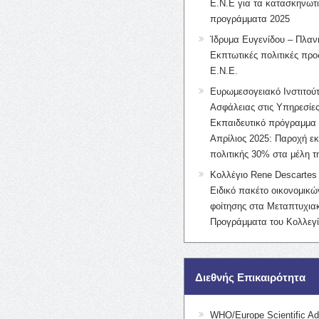
Ε.Ν.Ε για τα κατασκηνωτ
προγράμματα 2025
Ίδρυμα Ευγενίδου – Πλαν
Εκπτωτικές πολιτικές προς
Ε.Ν.Ε.
Ευρωμεσογειακό Ινστιτούτ
Ασφάλειας στις Υπηρεσίες
Εκπαιδευτικό πρόγραμμα 
Απρίλιος 2025: Παροχή ε
πολιτικής 30% στα μέλη 
Κολλέγιο Rene Descartes 
Ειδικό πακέτο οικονομικ
φοίτησης στα Μεταπτυχια
Προγράμματα του Κολλεγί
Διεθνής Επικαιρότητα
WHO/Europe Scientific Ad