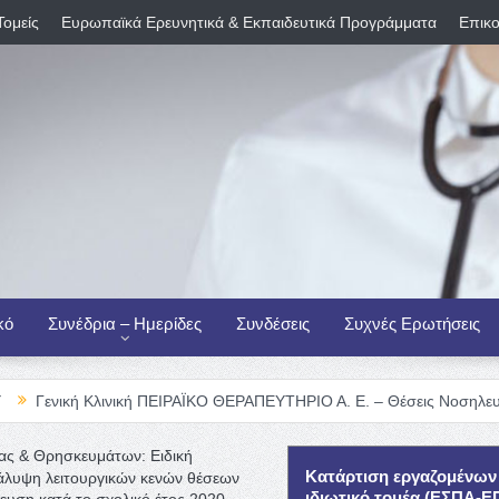
Τομείς
Ευρωπαϊκά Ερευνητικά & Εκπαιδευτικά Προγράμματα
Επικο
κό
Συνέδρια – Ημερίδες
Συνδέσεις
Συχνές Ερωτήσεις
λινική ΠΕΙΡΑΪΚΟ ΘΕΡΑΠΕΥΤΗΡΙΟ Α. Ε. – Θέσεις Νοσηλευτικού Προσωπ
ας & Θρησκευμάτων: Ειδική
Κατάρτιση εργαζομένων
άλυψη λειτουργικών κενών θέσεων
ιδιωτικό τομέα (ΕΣΠΑ-
υση κατά το σχολικό έτος 2020-