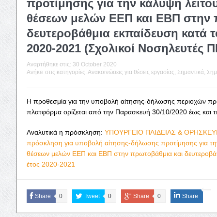
προτίμησης για την κάλυψη λειτο
θέσεων μελών ΕΕΠ και ΕΒΠ στην 
δευτεροβάθμια εκπαίδευση κατά τ
2020-2021 (Σχολικοί Νοσηλευτές Π
Αναρτήθηκε στις:
30 October 2020
Ανήκει στις κατηγορίες:
Ανακοινώσεις για θέσεις εργασίας
,
Σημαντικά
,
Σημ
Η προθεσμία για την υποβολή αίτησης-δήλωσης περιοχών προ
πλατφόρμα ορίζεται από την Παρασκευή 30/10/2020 έως και τ
Αναλυτικά η πρόσκληση:
ΥΠΟΥΡΓΕΙΟ ΠΑΙΔΕΙΑΣ & ΘΡΗΣΚΕΥΜΑ
πρόσκληση για υποβολή αίτησης-δήλωσης προτίμησης για τη
θέσεων μελών ΕΕΠ και ΕΒΠ στην πρωτοβάθμια και δευτεροβάθ
έτος 2020-2021
Share
0
Tweet
0
Share
0
Share