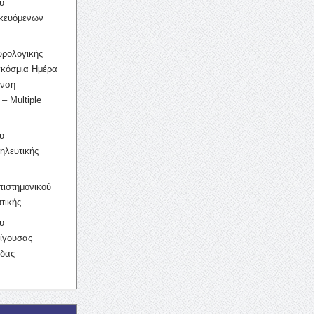
υ
ικευόμενων
υρολογικής
γκόσμια Ημέρα
υνση
– Multiple
υ
ηλευτικής
ιστημονικού
τικής
υ
ίγουσας
ίδας