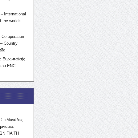
– International
f the world’s
 Co-operation
– Country
άδα
ης Ευρωπαϊκής
 του ENC.
ΜΣ «Μονάδες
μινάριο:
ΩΝ ΓΙΑ ΤΗ