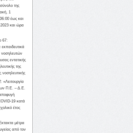
σύνολο της
ακή, 1
06:00 έως και
 2023 και ώρα
ο 67:
 εκπαιδευτικά
ν νοσηλευτών
ουσας εντατικής
λευτικής της
ς νοσηλευτικής
: «Λειτουργία
ων Π.Ε. – Δ.Ε.
 αποφυγή
COVID-19 κατά
σχολικό έτος
Έκτακτα μέτρα
υγείας από τον