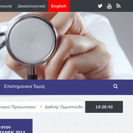
ινωνία
Δικαιολογητικά
English
Επιστημονικοί Τομείς
ικού
Διεθνής Ομοσπονδία Θαλασσαιμίας – TIF Fellowship Progra
14:26:45
 στον
ΕΠΑΝΕΚ 2014-