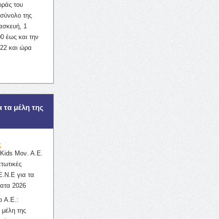
οράς του
σύνολο της
ασκευή, 1
0 έως και την
022 και ώρα
α τα μέλη της
ς
ids Μον. Α.Ε.
πτωτικές
Ε.Ν.Ε για τα
ατα 2026
 Α.Ε.:
 μέλη της