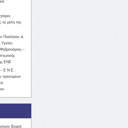
ικά
ητάριο:
 τα μέλη της
ο Ποιότητας &
 Υγείας:
Φεβρουάριος –
κπτωτικής
της ΕΝΕ
– Ε.Ν.Ε.:
ών προνομίων
κά
ου.
visory Board: