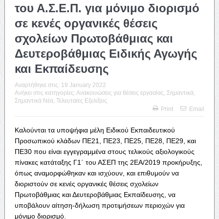
του Α.Σ.Ε.Π. για μόνιμο διορισμό
σε κενές οργανικές θέσεις
σχολείων Πρωτοβάθμιας και
Δευτεροβάθμιας Ειδικής Αγωγής
και Εκπαίδευσης
Αναρτήθηκε στις:
19 January 2022
Ανήκει στις κατηγορίες:
Ανακοινώσεις για θέσεις εργασίας
,
Σημαντικά
,
Σημαντικά Νέα
,
Τελευταίες Εξελίξεις
Print
Email
Καλούνται τα υποψήφια μέλη Ειδικού Εκπαιδευτικού
Προσωπικού κλάδων ΠΕ21, ΠΕ23, ΠΕ25, ΠΕ28, ΠΕ29, και
ΠΕ30 που είναι εγγεγραμμένα στους τελικούς αξιολογικούς
πίνακες κατάταξης Γ1΄ του ΑΣΕΠ της 2ΕΑ/2019 προκήρυξης,
όπως αναμορφώθηκαν και ισχύουν, και επιθυμούν να
διοριστούν σε κενές οργανικές θέσεις σχολείων
Πρωτοβάθμιας και Δευτεροβάθμιας Εκπαίδευσης, να
υποβάλουν αίτηση-δήλωση προτιμήσεων περιοχών για
μόνιμο διορισμό.