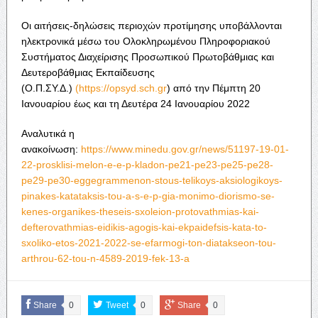
Οι αιτήσεις-δηλώσεις περιοχών προτίμησης υποβάλλονται
ηλεκτρονικά μέσω του Ολοκληρωμένου Πληροφοριακού
Συστήματος Διαχείρισης Προσωπικού Πρωτοβάθμιας και
Δευτεροβάθμιας Εκπαίδευσης
(Ο.Π.ΣΥ.Δ.)
(https://opsyd.sch.gr
)
από την Πέμπτη 20
Ιανουαρίου έως και τη Δευτέρα 24 Ιανουαρίου 2022
Αναλυτικά η
ανακοίνωση:
https://www.minedu.gov.gr/news/51197-19-01-
22-prosklisi-melon-e-e-p-kladon-pe21-pe23-pe25-pe28-
pe29-pe30-eggegrammenon-stous-telikoys-aksiologikoys-
pinakes-katataksis-tou-a-s-e-p-gia-monimo-diorismo-se-
kenes-organikes-theseis-sxoleion-protovathmias-kai-
defterovathmias-eidikis-agogis-kai-ekpaidefsis-kata-to-
sxoliko-etos-2021-2022-se-efarmogi-ton-diatakseon-tou-
arthrou-62-tou-n-4589-2019-fek-13-a
Share
0
Tweet
0
Share
0