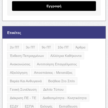
Εγγραφή
Ετικέτες
2ο ΠΤ
3ο ΠΤ
9ο ΠΤ
10ο ΠΤ
Άρθρα
Έκθεση Πεπραγμένων
Αλλότρια Καθήκοντα
Ανακοινώσεις
Αντιποίηση Επαγγέλματος
Αξιολόγηση
Αποσπάσεις - Μετατάξεις
Βαρέα Και Ανθυγιεινά
Βοήθεια Στο Σπίτι
Γενική Συνέλευση
Δελτίο Τύπου
Διάκριση ΠΕ - ΤΕ
Διαθεσιμότητα - Κινητικότητα
ΕΣΔΥ
ΕΣΠΑ
Εκλογές
Εκπαίδευση