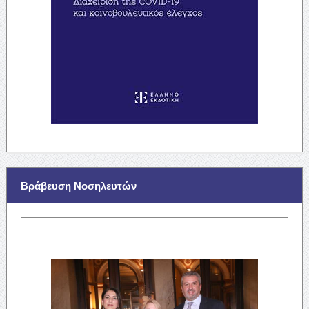
Βράβευση Νοσηλευτών