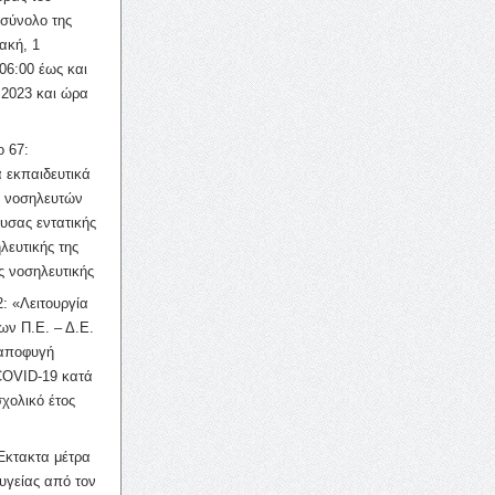
σύνολο της
ακή, 1
06:00 έως και
 2023 και ώρα
ο 67:
 εκπαιδευτικά
ν νοσηλευτών
ουσας εντατικής
λευτικής της
ς νοσηλευτικής
: «Λειτουργία
ων Π.Ε. – Δ.Ε.
 αποφυγή
COVID-19 κατά
σχολικό έτος
Έκτακτα μέτρα
υγείας από τον