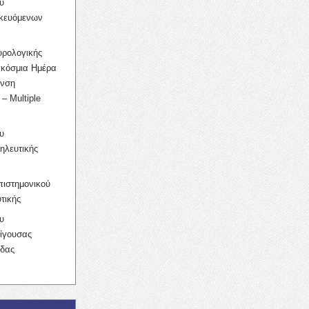
υ
ικευόμενων
υρολογικής
γκόσμια Ημέρα
υνση
– Multiple
υ
ηλευτικής
ιστημονικού
τικής
υ
ίγουσας
ίδας