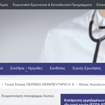
Τομείς
Ευρωπαϊκά Ερευνητικά & Εκπαιδευτικά Προγράμματα
Επικο
κό
Συνέδρια – Ημερίδες
Συνδέσεις
Συχνές Ερωτήσεις
ινική ΠΕΙΡΑΪΚΟ ΘΕΡΑΠΕΥΤΗΡΙΟ Α. Ε. – Θέσεις Νοσηλευτικού Προσωπι
ς: Ενεργοποίηση πλατφόρμας Λοιπού
Κατάρτιση εργαζομένων
ιδιωτικό τομέα (ΕΣΠΑ-