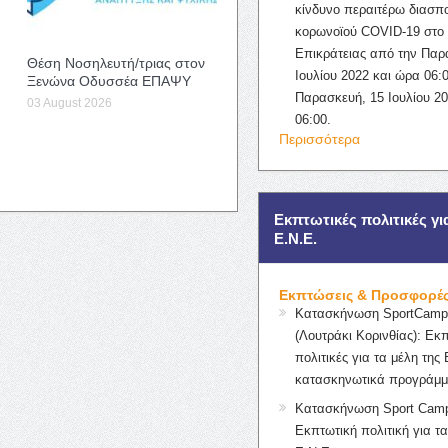
κίνδυνο περαιτέρω διασπ
κορωνοϊού COVID-19 στο 
Επικράτειας από την Παρ
Θέση Νοσηλευτή/τριας στον
Ιουλίου 2022 και ώρα 06:0
Ξενώνα Οδυσσέα ΕΠΑΨΥ
Παρασκευή, 15 Ιουλίου 2
03 August 2026
06:00.
Περισσότερα
Εκπτωτικές πολιτικές γι
Ε.Ν.Ε.
Εκπτώσεις & Προσφορέ
Κατασκήνωση SportCampK
(Λουτράκι Κορινθίας): Εκ
πολιτικές για τα μέλη της 
κατασκηνωτικά προγράμμ
Κατασκήνωση Sport Camp
Εκπτωτική πολιτική για τα