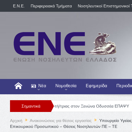
E.N.E.
Περιφερειακά Τμήματα
Νοσηλευτικοί Επιστημονικοί 
Νέα
Νομοθεσία
Εφημερίδα
Περιοδι
Θέση Νοσηλευτή/τριας στον Ξενώνα Οδυσσέα ΕΠΑΨΥ
Σημαντικά
Γενική Κλ
Αρχική
Ανακοινώσεις για θέσεις εργασίας
Υπουργείο Υγεία
Επικουρικού Προσωπικού – Θέσεις Νοσηλευτών ΠΕ – ΤΕ