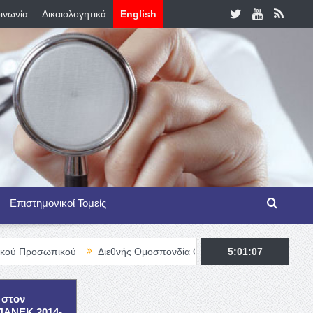
ινωνία
Δικαιολογητικά
English
Επιστημονικοί Τομείς
κού
Διεθνής Ομοσπονδία Θαλασσαιμίας – TIF Fellowship Program
5:01:08
 στον
ΕΠΑΝΕΚ 2014-