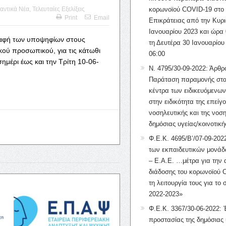
αντικά Νέα
,
Τελευταίες Εξελίξεις
κορωνοϊού COVID-19 στο 
Print
Email
Επικράτειας από την Κυρι
Ιανουαρίου 2023 και ώρα 
ραφή των υποψηφίων στους
τη Δευτέρα 30 Ιανουαρίου
κού προσωπικού, για τις κάτωθι
06:00
ημέρι έως και την Τρίτη 10-06-
Ν. 4795/30-09-2022: Άρθρ
Παράταση παραμονής στα
κέντρα των ειδικευόμενω
στην ειδικότητα της επείγ
νοσηλευτικής και της νοση
δημόσιας υγείας/κοινοτική
Φ.Ε.Κ. 4695/Β’/07-09-2022
των εκπαιδευτικών μονάδ
– Ε.Α.Ε. …μέτρα για την
διάδοσης του κορωνοϊού 
τη λειτουργία τους για το 
2022-2023»
Φ.Ε.Κ. 3367/30-06-2022: 
προστασίας της δημόσιας 