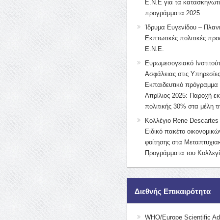
Ε.Ν.Ε για τα κατασκηνωτ
προγράμματα 2025
Ίδρυμα Ευγενίδου – Πλαν
Εκπτωτικές πολιτικές προς
Ε.Ν.Ε.
Ευρωμεσογειακό Ινστιτούτ
Ασφάλειας στις Υπηρεσίες
Εκπαιδευτικό πρόγραμμα 
Απρίλιος 2025: Παροχή ε
πολιτικής 30% στα μέλη 
Κολλέγιο Rene Descartes 
Ειδικό πακέτο οικονομικ
φοίτησης στα Μεταπτυχια
Προγράμματα του Κολλεγί
Διεθνής Επικαιρότητα
WHO/Europe Scientific Ad