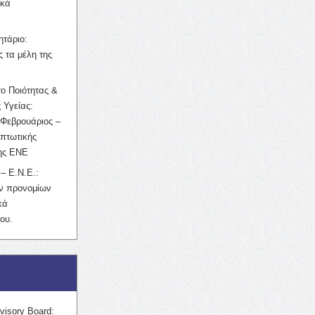
ικά
ητάριο:
 τα μέλη της
ο Ποιότητας &
 Υγείας:
Φεβρουάριος –
κπτωτικής
της ΕΝΕ
– Ε.Ν.Ε.:
ών προνομίων
κά
ου.
visory Board: