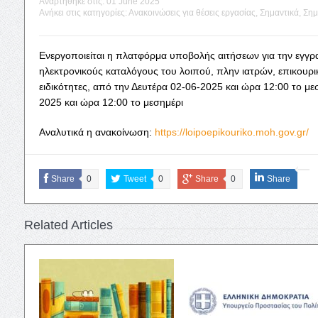
Αναρτήθηκε στις:
01 June 2025
Ανήκει στις κατηγορίες:
Ανακοινώσεις για θέσεις εργασίας
,
Σημαντικά
,
Σημ
Ενεργοποιείται η πλατφόρμα υποβολής αιτήσεων για την εγγ
ηλεκτρονικούς καταλόγους του λοιπού, πλην ιατρών, επικουρι
ειδικότητες, από την Δευτέρα 02-06-2025 και ώρα 12:00 το μεσ
2025 και ώρα 12:00 το μεσημέρι
Αναλυτικά η ανακοίνωση:
https://loipoepikouriko.moh.gov.gr/
Share
0
Tweet
0
Share
0
Share
Related Articles