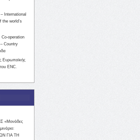
– International
f the world’s
 Co-operation
– Country
άδα
ης Ευρωπαϊκής
 του ENC.
ΜΣ «Μονάδες
μινάριο:
ΩΝ ΓΙΑ ΤΗ