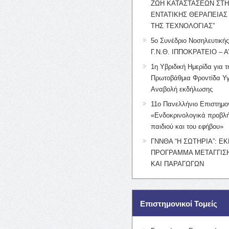
ΖΩΗ ΚΑΤΑΣΤΑΣΕΩΝ ΣΤ
ΕΝΤΑΤΙΚΗΣ ΘΕΡΑΠΕΙΑΣ
ΤΗΣ ΤΕΧΝΟΛΟΓΙΑΣ”
5ο Συνέδριο Νοσηλευτική
Γ.Ν.Θ. ΙΠΠΟΚΡΑΤΕΙΟ – Α
1η Υβριδική Ημερίδα για τ
Πρωτοβάθμια Φροντίδα Υγ
Αναβολή εκδήλωσης
11ο Πανελλήνιο Επιστημο
«Ενδοκρινολογικά προβλή
παιδιού και του εφήβου»
ΓΝΝΘΑ “Η ΣΩΤΗΡΙΑ”: Ε
ΠΡΟΓΡΑΜΜΑ ΜΕΤΑΓΓΙΣΗ
ΚΑΙ ΠΑΡΑΓΩΓΩΝ
Επιστημονικοί Τομείς