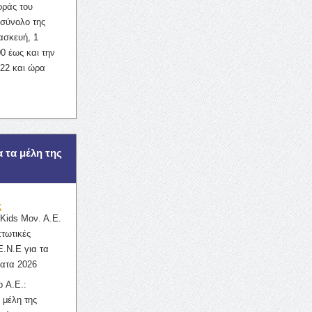
οράς του
σύνολο της
ασκευή, 1
0 έως και την
022 και ώρα
α τα μέλη της
ς
ids Μον. Α.Ε.
πτωτικές
Ε.Ν.Ε για τα
ατα 2026
 Α.Ε.:
 μέλη της