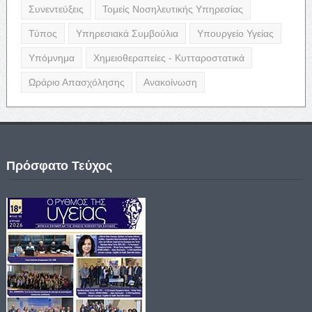
Συνεντεύξεις
Τομείς Νοσηλευτικής Υπηρεσίας
Τύπος
Υπηρεσιακά Συμβούλια
Υπουργείο Υγείας
Υπόμνημα
Χημειοθεραπείες - Κυτταροστατικά
Ωράριο Απασχόλησης
Ανακοίνωση
Πρόσφατο Τεύχος