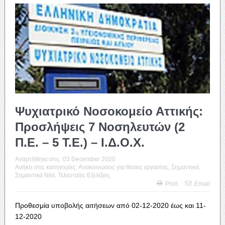
Ψυχιατρικό Νοσοκομείο Αττικής:
Προσλήψεις 7 Νοσηλευτών (2
Π.Ε. – 5 Τ.Ε.) – Ι.Δ.Ο.Χ.
Αναρτήθηκε στις:
03 December 2020
Ανήκει στις κατηγορίες:
Ανακοινώσεις για θέσεις εργασίας
,
Σημαντικά
,
Σημαντικά Νέα
,
Τελευταίες Εξελίξεις
Print
Email
Προθεσμία υποβολής αιτήσεων από 02-12-2020 έως και 11-
12-2020