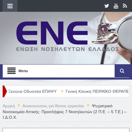
Menu
ώνα Οδυσσέα ΕΠΑΨΥ
Γενική Κλινική ΠΕΙΡΑΪΚΟ ΘΕΡΑΠΕΥΤΗΡΙΟ Α. Ε
Αρχική
Ανακοινώσεις για θέσεις εργασίας
Ψυχιατρικό
Νοσοκομείο Αττικής: Προσλήψεις 7 Νοσηλευτών (2 Π.Ε. – 5 Τ.Ε.) –
Ι.Δ.Ο.Χ.