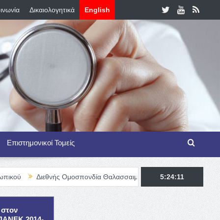
ινωνία
Δικαιολογητικά
English
Επιστημονικοί Τομείς
εθνής Ομοσπονδία Θαλασσαιμίας – TIF Fellowship Programme for Ha
5:24:12
 στον
ΕΠΑΝΕΚ 2014-