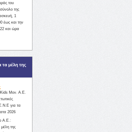
οράς του
σύνολο της
ασκευή, 1
0 έως και την
022 και ώρα
α τα μέλη της
ς
ids Μον. Α.Ε.
πτωτικές
Ε.Ν.Ε για τα
ατα 2026
 Α.Ε.:
 μέλη της