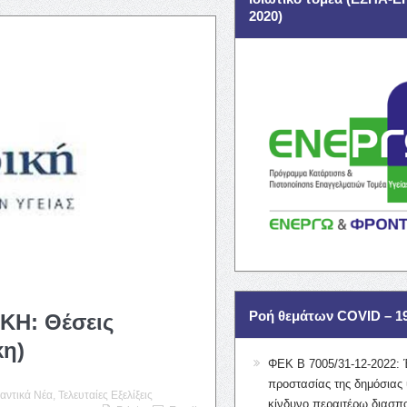
2020)
Ροή θεμάτων COVID – 1
ΙΚΗ: Θέσεις
κη)
ΦΕΚ Β 7005/31-12-2022: 
προστασίας της δημόσιας 
αντικά Νέα
,
Τελευταίες Εξελίξεις
κίνδυνο περαιτέρω διασπ