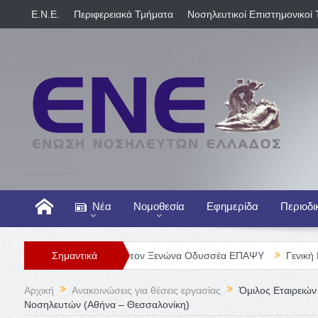
E.N.E.
Περιφερειακά Τμήματα
Νοσηλευτικοί Επιστημονικοί 
Νέα
Νομοθεσία
Εφημερίδα
Περιοδι
ηλευτή/τριας στον Ξενώνα Οδυσσέα ΕΠΑΨΥ
Σημαντικά
Γενική Κλινική ΠΕΙ
Αρχική
Ανακοινώσεις για θέσεις εργασίας
Όμιλος Εταιρειών
Νοσηλευτών (Αθήνα – Θεσσαλονίκη)