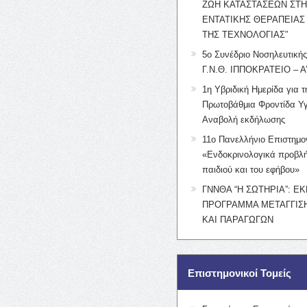
ΖΩΗ ΚΑΤΑΣΤΑΣΕΩΝ ΣΤ
ΕΝΤΑΤΙΚΗΣ ΘΕΡΑΠΕΙΑΣ
ΤΗΣ ΤΕΧΝΟΛΟΓΙΑΣ”
5ο Συνέδριο Νοσηλευτική
Γ.Ν.Θ. ΙΠΠΟΚΡΑΤΕΙΟ – Α
1η Υβριδική Ημερίδα για τ
Πρωτοβάθμια Φροντίδα Υγ
Αναβολή εκδήλωσης
11ο Πανελλήνιο Επιστημο
«Ενδοκρινολογικά προβλή
παιδιού και του εφήβου»
ΓΝΝΘΑ “Η ΣΩΤΗΡΙΑ”: Ε
ΠΡΟΓΡΑΜΜΑ ΜΕΤΑΓΓΙΣΗ
ΚΑΙ ΠΑΡΑΓΩΓΩΝ
Επιστημονικοί Τομείς