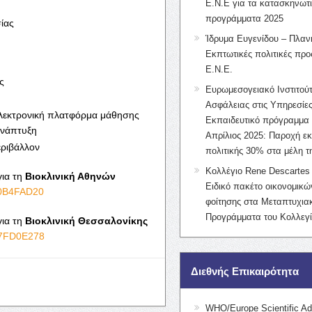
Ε.Ν.Ε για τα κατασκηνωτ
προγράμματα 2025
ίας
Ίδρυμα Ευγενίδου – Πλαν
Εκπτωτικές πολιτικές προς
Ε.Ν.Ε.
ς
Ευρωμεσογειακό Ινστιτούτ
Ασφάλειας στις Υπηρεσίες
ηλεκτρονική πλατφόρμα μάθησης
Εκπαιδευτικό πρόγραμμα 
ανάπτυξη
Απρίλιος 2025: Παροχή ε
εριβάλλον
πολιτικής 30% στα μέλη 
Κολλέγιο Rene Descartes 
για τη
Βιοκλινική Αθηνών
Ειδικό πακέτο οικονομικ
790B4FAD20
φοίτησης στα Μεταπτυχια
Προγράμματα του Κολλεγί
για τη
Βιοκλινική Θεσσαλονίκης
E77FD0E278
Διεθνής Επικαιρότητα
WHO/Europe Scientific Ad