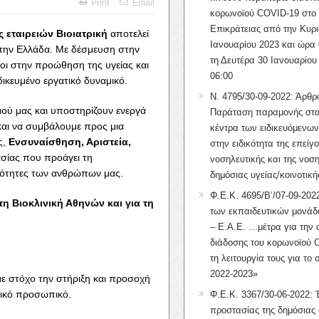
Print
Email
κορωνοϊού COVID-19 στο 
Επικράτειας από την Κυρι
 εταιρειών Βιοιατρική
αποτελεί
Ιανουαρίου 2023 και ώρα 
την Ελλάδα. Με δέσμευση στην
τη Δευτέρα 30 Ιανουαρίου
οι στην προώθηση της υγείας και
06:00
ικευμένο εργατικό δυναμικό.
Ν. 4795/30-09-2022: Άρθρ
σμού μας και υποστηρίζουν ενεργά
Παράταση παραμονής στα
 και να συμβάλουμε προς μια
κέντρα των ειδικευόμενω
ς,
Ενσυναίσθηση, Αριστεία,
στην ειδικότητα της επείγ
ασίας που προάγει τη
νοσηλευτικής και της νοση
ατότητες των ανθρώπων μας.
δημόσιας υγείας/κοινοτική
Φ.Ε.Κ. 4695/Β’/07-09-2022
η Βιοκλινική Αθηνών και για τη
των εκπαιδευτικών μονάδ
– Ε.Α.Ε. …μέτρα για την
διάδοσης του κορωνοϊού 
τη λειτουργία τους για το 
2022-2023»
ε στόχο την στήριξη και προσοχή
ρικό προσωπικό.
Φ.Ε.Κ. 3367/30-06-2022: 
προστασίας της δημόσιας 