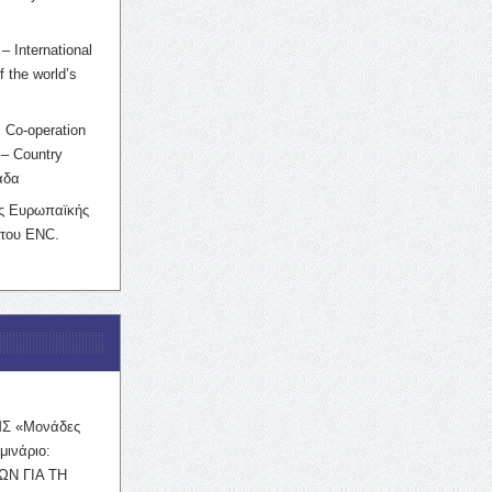
– International
f the world’s
 Co-operation
– Country
άδα
ης Ευρωπαϊκής
 του ENC.
ΜΣ «Μονάδες
μινάριο:
ΩΝ ΓΙΑ ΤΗ