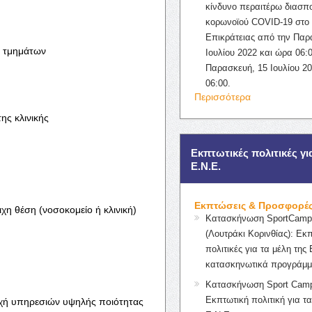
κίνδυνο περαιτέρω διασπ
κορωνοϊού COVID-19 στο 
Επικράτειας από την Παρ
ς τμημάτων
Ιουλίου 2022 και ώρα 06:0
Παρασκευή, 15 Ιουλίου 2
06:00.
Περισσότερα
ης κλινικής
Εκπτωτικές πολιτικές γι
Ε.Ν.Ε.
Εκπτώσεις & Προσφορέ
χη θέση (νοσοκομείο ή κλινική)
Κατασκήνωση SportCampK
(Λουτράκι Κορινθίας): Εκ
πολιτικές για τα μέλη της 
κατασκηνωτικά προγράμμ
Κατασκήνωση Sport Camp
Εκπτωτική πολιτική για τα
χή υπηρεσιών υψηλής ποιότητας