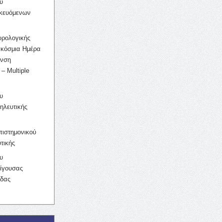
υ
ικευόμενων
υρολογικής
γκόσμια Ημέρα
υνση
– Multiple
υ
ηλευτικής
ιστημονικού
τικής
υ
ίγουσας
ίδας