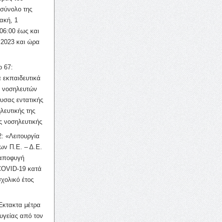
σύνολο της
ακή, 1
06:00 έως και
 2023 και ώρα
ο 67:
 εκπαιδευτικά
ν νοσηλευτών
ουσας εντατικής
λευτικής της
ς νοσηλευτικής
: «Λειτουργία
ων Π.Ε. – Δ.Ε.
 αποφυγή
COVID-19 κατά
σχολικό έτος
Έκτακτα μέτρα
υγείας από τον