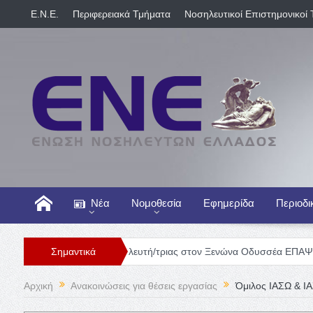
E.N.E.
Περιφερειακά Τμήματα
Νοσηλευτικοί Επιστημονικοί 
Νέα
Νομοθεσία
Εφημερίδα
Περιοδι
Θέση Νοσηλευτή/τριας στον Ξενώνα Οδυσσέα ΕΠΑΨΥ
Σημαντικά
Γενική
Αρχική
Ανακοινώσεις για θέσεις εργασίας
Όμιλος ΙΑΣΩ & Ι