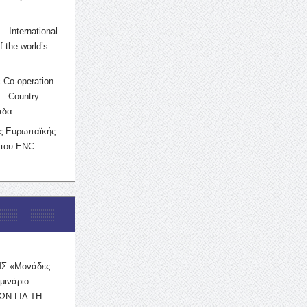
– International
f the world’s
 Co-operation
– Country
άδα
ης Ευρωπαϊκής
 του ENC.
ΜΣ «Μονάδες
μινάριο:
ΩΝ ΓΙΑ ΤΗ