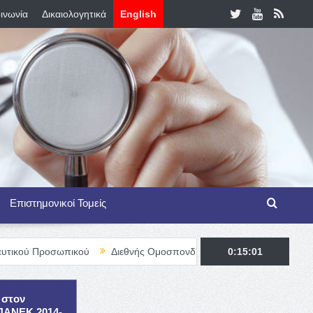
ινωνία
Δικαιολογητικά
English
Επιστημονικοί Τομείς
ωπικού
Διεθνής Ομοσπονδία Θαλασσαιμίας – TIF Fellowship Prog
0:15:03
 στον
ΕΠΑΝΕΚ 2014-