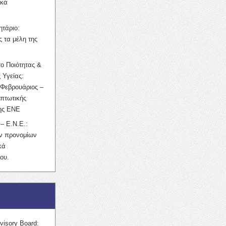
ικά
ητάριο:
 τα μέλη της
ο Ποιότητας &
 Υγείας:
Φεβρουάριος –
κπτωτικής
της ΕΝΕ
– Ε.Ν.Ε.:
ών προνομίων
κά
ου.
visory Board: