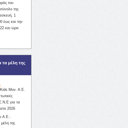
οράς του
σύνολο της
ασκευή, 1
0 έως και την
022 και ώρα
α τα μέλη της
ς
ids Μον. Α.Ε.
πτωτικές
Ε.Ν.Ε για τα
ατα 2026
 Α.Ε.:
 μέλη της