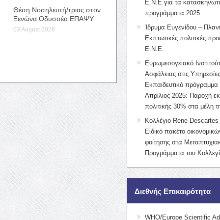
Ε.Ν.Ε για τα κατασκηνωτ
Θέση Νοσηλευτή/τριας στον
προγράμματα 2025
Ξενώνα Οδυσσέα ΕΠΑΨΥ
Ίδρυμα Ευγενίδου – Πλαν
03 August 2026
Εκπτωτικές πολιτικές προς
Ε.Ν.Ε.
Ευρωμεσογειακό Ινστιτούτ
Ασφάλειας στις Υπηρεσίες
Εκπαιδευτικό πρόγραμμα 
Απρίλιος 2025: Παροχή ε
πολιτικής 30% στα μέλη 
Κολλέγιο Rene Descartes 
Ειδικό πακέτο οικονομικ
φοίτησης στα Μεταπτυχια
Προγράμματα του Κολλεγί
Διεθνής Επικαιρότητα
WHO/Europe Scientific Ad