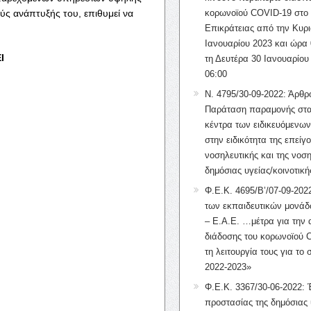
ύς ανάπτυξής του, επιθυμεί να
κορωνοϊού COVID-19 στο 
Επικράτειας από την Κυρι
Ιανουαρίου 2023 και ώρα 
Ι
τη Δευτέρα 30 Ιανουαρίου
06:00
Ν. 4795/30-09-2022: Άρθρ
Παράταση παραμονής στα
κέντρα των ειδικευόμενω
στην ειδικότητα της επείγ
νοσηλευτικής και της νοση
δημόσιας υγείας/κοινοτική
Φ.Ε.Κ. 4695/Β’/07-09-2022
των εκπαιδευτικών μονάδ
– Ε.Α.Ε. …μέτρα για την
διάδοσης του κορωνοϊού 
τη λειτουργία τους για το 
2022-2023»
Φ.Ε.Κ. 3367/30-06-2022: 
προστασίας της δημόσιας 