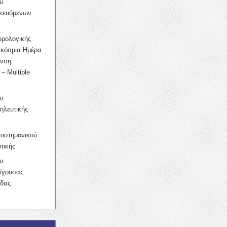
υ
ικευόμενων
υρολογικής
γκόσμια Ημέρα
υνση
– Multiple
υ
ηλευτικής
ιστημονικού
τικής
υ
ίγουσας
ίδας