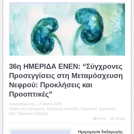
36η ΗΜΕΡΙΔΑ ΕΝΕΝ: “Σύγχρονες
Προσεγγίσεις στη Μεταμόσχευση
Νεφρού: Προκλήσεις και
Προοπτικές”
Αναρτήθηκε στις:
17 March 2026
Ανήκει στις κατηγορίες:
Προσεχείς Ημερίδες
,
Σημαντικά
,
Σημαντικά
Νέα
,
Τελευταίες Εξελίξεις
Print
Email
Ημερομηνία διεξαγωγής: