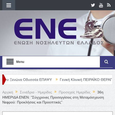
Menu
νώνα Οδυσσέα ΕΠΑΨΥ
Γενική Κλινική ΠΕΙΡΑΪΚΟ ΘΕΡΑΠΕΥΤΗΡΙΟ Α. 
Αρχική
Συνέδρια - Ημερίδες
Προσεχείς Ημερίδες
36η
ΗΜΕΡΙΔΑ ΕΝΕΝ: “Σύγχρονες Προσεγγίσεις στη Μεταμόσχευση
Νεφρού: Προκλήσεις και Προοπτικές”