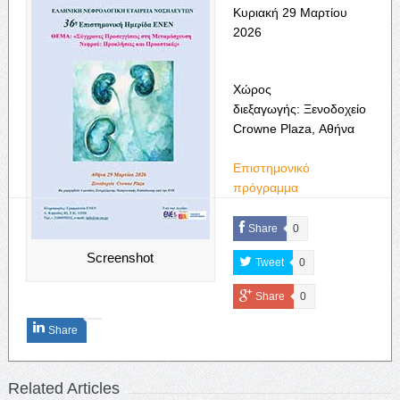
Κυριακή 29 Μαρτίου
2026
Χώρος
διεξαγωγής: Ξενοδοχείο
Cr
ο
wne
Plaza, Αθήνα
Επιστημονικό
πρόγραμμα
Share
0
Screenshot
Tweet
0
Share
0
Share
Related Articles