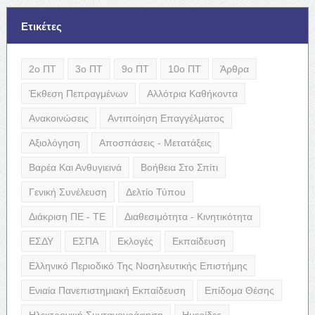
Ετικέτες
2ο ΠΤ
3ο ΠΤ
9ο ΠΤ
10ο ΠΤ
Άρθρα
Έκθεση Πεπραγμένων
Αλλότρια Καθήκοντα
Ανακοινώσεις
Αντιποίηση Επαγγέλματος
Αξιολόγηση
Αποσπάσεις - Μετατάξεις
Βαρέα Και Ανθυγιεινά
Βοήθεια Στο Σπίτι
Γενική Συνέλευση
Δελτίο Τύπου
Διάκριση ΠΕ - ΤΕ
Διαθεσιμότητα - Κινητικότητα
ΕΣΔΥ
ΕΣΠΑ
Εκλογές
Εκπαίδευση
Ελληνικό Περιοδικό Της Νοσηλευτικής Επιστήμης
Ενιαία Πανεπιστημιακή Εκπαίδευση
Επίδομα Θέσης
Ηλεκτρονική Συνταγογράφηση
Ημερίδες