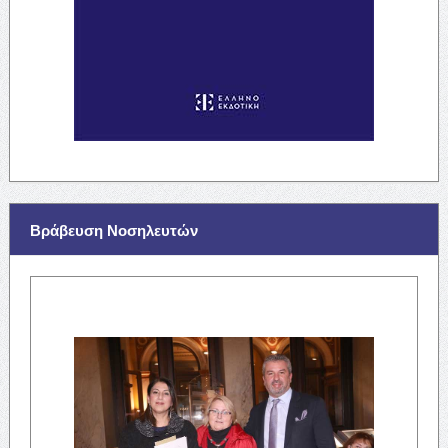
Βράβευση Νοσηλευτών