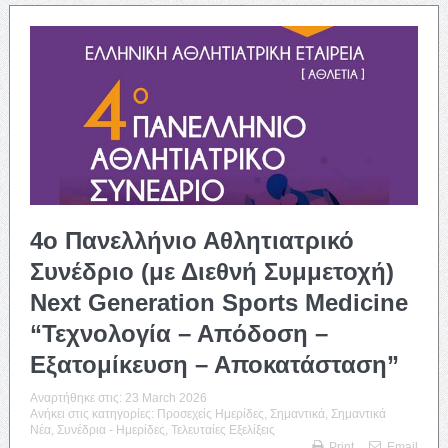
4o Πανελλήνιο Αθλητιατρικό
Συνέδριο (με Διεθνή Συμμετοχή)
Next Generation Sports Medicine
“Τεχνολογία – Απόδοση –
Εξατομίκευση – Αποκατάσταση”
Αναρτήθηκε στις:
23 March 2026
Ανήκει στις κατηγορίες:
Προσεχείς Ημερίδες
,
Σημαντικά
,
Σημαντικά
Νέα
,
Συνέδρια - Ημερίδες
,
Τελευταίες Εξελίξεις
Print
Email