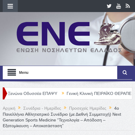
Menu
να Οδυσσέα ΕΠΑΨΥ
Γενική Κλινική ΠΕΙΡΑΪΚΟ ΘΕΡΑΠΕΥΤΗΡΙΟ Α. Ε
Αρχική
Συνέδρια - Ημερίδες
Προσεχείς Ημερίδες
4o
Πανελλήνιο Αθλητιατρικό Συνέδριο (με Διεθνή Συμμετοχή) Next
Generation Sports Medicine “Τεχνολογία – Απόδοση –
Εξατομίκευση – Αποκατάσταση”