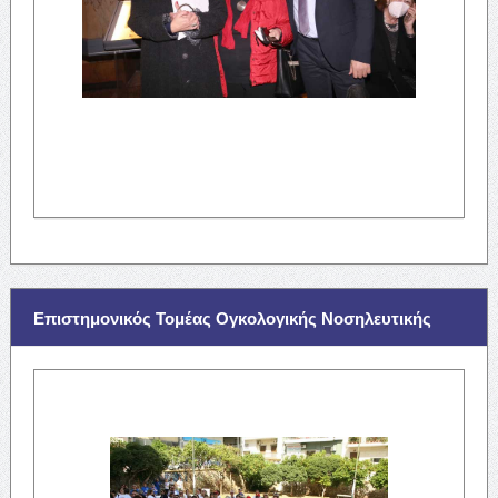
Επιστημονικός Τομέας Ογκολογικής Νοσηλευτικής