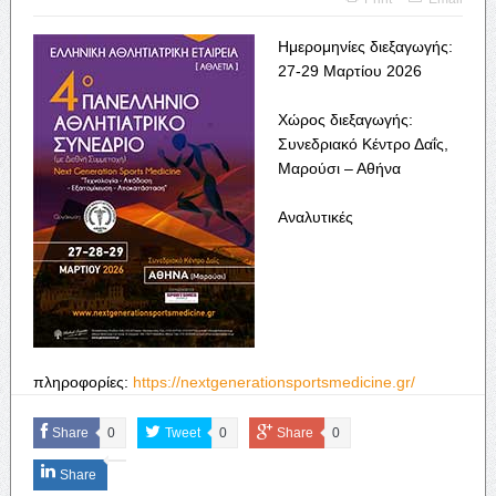
Ημερομηνίες διεξαγωγής:
27-29 Μαρτίου 2026
Χώρος διεξαγωγής:
Συνεδριακό Κέντρο Δαΐς,
Μαρούσι – Αθήνα
Αναλυτικές
πληροφορίες:
https://nextgenerationsportsmedicine.gr/
Share
0
Tweet
0
Share
0
Share