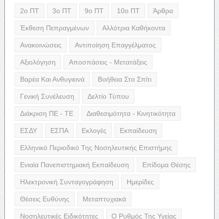
2ο ΠΤ
3ο ΠΤ
9ο ΠΤ
10ο ΠΤ
Άρθρα
Έκθεση Πεπραγμένων
Αλλότρια Καθήκοντα
Ανακοινώσεις
Αντιποίηση Επαγγέλματος
Αξιολόγηση
Αποσπάσεις - Μετατάξεις
Βαρέα Και Ανθυγιεινά
Βοήθεια Στο Σπίτι
Γενική Συνέλευση
Δελτίο Τύπου
Διάκριση ΠΕ - ΤΕ
Διαθεσιμότητα - Κινητικότητα
ΕΣΔΥ
ΕΣΠΑ
Εκλογές
Εκπαίδευση
Ελληνικό Περιοδικό Της Νοσηλευτικής Επιστήμης
Ενιαία Πανεπιστημιακή Εκπαίδευση
Επίδομα Θέσης
Ηλεκτρονική Συνταγογράφηση
Ημερίδες
Θέσεις Ευθύνης
Μεταπτυχιακά
Νοσηλευτικές Ειδικότητες
Ο Ρυθμός Της Υγείας