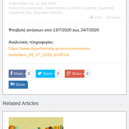
Αναρτήθηκε στις:
11 July 2020
Ανήκει στις κατηγορίες:
Ανακοινώσεις για θέσεις εργασίας
,
Σημαντικά
,
Σημαντικά Νέα
,
Τελευταίες Εξελίξεις
Print
Email
Υ
ποβολή αιτήσεων από 13/7/2020 έως 24/7/2020
Αναλυτικές πληροφορίες:
https://www.dypethessaly.gr/announcements-
body/item_09_07_2020_010914/
Share
0
Tweet
0
Share
0
Share
Related Articles