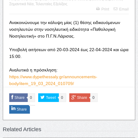
Σημαντικά Νέα
,
Τελευταίες Εξελίξεις
Print
Email
Ανακοινώνουμε την κάλυψη μίας (1) θέσης ειδικευόμενων
νοσηλευτών στην νοσηλευτική ειδικότητα «Παθολογική
Νοσηλευτική» στο Π.Γ.Ν.Λάρισας.
Υποβολή αιτήσεων από 20-03-2024 έως 22-04-2024 και ώρα
15:00.
Αναλυτικά η πρόσκληση:
https://www.dypethessaly.gr/announcements-
body/item_19_03_2024_010709/
Share
0
Tweet
0
Share
0
Share
Related Articles