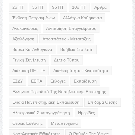
2ο ΠΤ
3ο ΠΤ
9ο ΠΤ
10ο ΠΤ
Άρθρα
Έκθεση Πεπραγμένων
Αλλότρια Καθήκοντα
Ανακοινώσεις
Αντιποίηση Επαγγέλματος
Αξιολόγηση
Αποσπάσεις - Μετατάξεις
Βαρέα Και Ανθυγιεινά
Βοήθεια Στο Σπίτι
Γενική Συνέλευση
Δελτίο Τύπου
Διάκριση ΠΕ - ΤΕ
Διαθεσιμότητα - Κινητικότητα
ΕΣΔΥ
ΕΣΠΑ
Εκλογές
Εκπαίδευση
Ελληνικό Περιοδικό Της Νοσηλευτικής Επιστήμης
Ενιαία Πανεπιστημιακή Εκπαίδευση
Επίδομα Θέσης
Ηλεκτρονική Συνταγογράφηση
Ημερίδες
Θέσεις Ευθύνης
Μεταπτυχιακά
Νοσηλευτικές Ειδικότητες
Ο Ρυθμός Της Υγείας