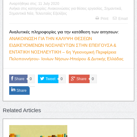
Αναρτήθηκε στις:
11 July 2020
Ανήκει στις κατηγορίες:
Ανακοινώσεις για θέσεις εργασίας
,
Σημαντικά
,
Σημαντικά Νέα
,
Τελευταίες Εξελίξεις
Print
Email
Αναλυτικές πληροφορίες για την κατάθεση των αιτησεων:
ΑΝΑΚΟΙΝΩΣΗ ΓΙΑ ΤΗΝ ΚΑΛΥΨΗ ΘΕΣΕΩΝ
ΕΙΔΙΚΕΥΟΜΕΝΩΝ ΝΟΣΗΛΕΥΤΩΝ ΣΤΗΝ ΕΠΕΙΓΟΥΣΑ &
ΕΝΤΑΤΙΚΗ ΝΟΣΗΛΕΥΤΙΚΗ – 6η Υγειονομική Περιφέρεια
Πελοποννήσου- Ιονίων Νήσων-Ηπείρου & Δυτικής Ελλάδας
Share
0
Tweet
0
Share
0
Share
Related Articles