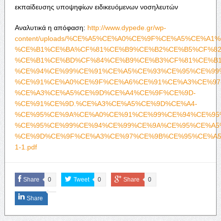
εκπαίδευσης υποψηφίων ειδικευόμενων νοσηλευτών
Αναλυτικά η απόφαση:
http://www.dypede.gr/wp-
content/uploads/%CE%A5%CE%A0%CE%9F%CE%A5%CE%A
%CE%B1%CE%BA%CF%81%CE%B9%CE%B2%CE%B5%CF%82
%CE%B1%CE%BD%CF%84%CE%B9%CE%B3%CF%81%CE%B1
%CE%94%CE%99%CE%91%CE%A5%CE%93%CE%95%CE%99
%CE%91%CE%A0%CE%9F%CE%A6%CE%91%CE%A3%CE%97
%CE%A3%CE%A5%CE%9D%CE%A4%CE%9F%CE%9D-
%CE%91%CE%9D.%CE%A3%CE%A5%CE%9D%CE%A4-
%CE%95%CE%9A%CE%A0%CE%91%CE%99%CE%94%CE%95
%CE%95%CE%99%CE%94%CE%99%CE%9A%CE%95%CE%A5
%CE%9D%CE%9F%CE%A3%CE%97%CE%9B%CE%95%CE%A5
1-1.pdf
Share
0
Tweet
0
Share
0
Share