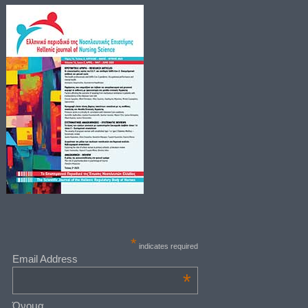
*
indicates required
Email Address
*
Όνομα