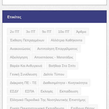
Ετικέτες
2ο ΠΤ
3ο ΠΤ
9ο ΠΤ
10ο ΠΤ
Άρθρα
Έκθεση Πεπραγμένων
Αλλότρια Καθήκοντα
Ανακοινώσεις
Αντιποίηση Επαγγέλματος
Αξιολόγηση
Αποσπάσεις - Μετατάξεις
Βαρέα Και Ανθυγιεινά
Βοήθεια Στο Σπίτι
Γενική Συνέλευση
Δελτίο Τύπου
Διάκριση ΠΕ - ΤΕ
Διαθεσιμότητα - Κινητικότητα
ΕΣΔΥ
ΕΣΠΑ
Εκλογές
Εκπαίδευση
Ελληνικό Περιοδικό Της Νοσηλευτικής Επιστήμης
Ενιαία Πανεπιστημιακή Εκπαίδευση
Επίδομα Θέσης