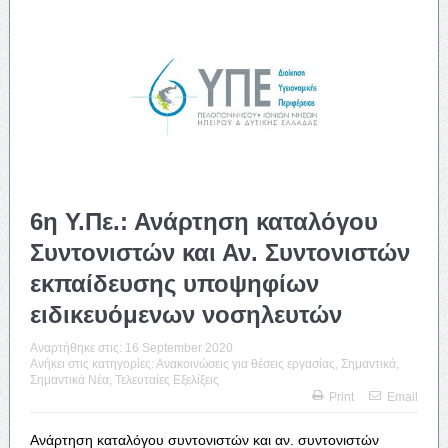
6η Υ.Πε.: Ανάρτηση καταλόγου
Συντονιστών και Αν. Συντονιστών
εκπαίδευσης υποψηφίων
ειδικευόμενων νοσηλευτών
Αναρτήθηκε στις:
16 September 2020
Ανήκει στις κατηγορίες:
Ανακοινώσεις για θέσεις εργασίας
,
Σημαντικά
,
Σημαντικά Νέα
,
Τελευταίες Εξελίξεις
Print
Email
Ανάρτηση καταλόγου συντονιστών και αν. συντονιστών