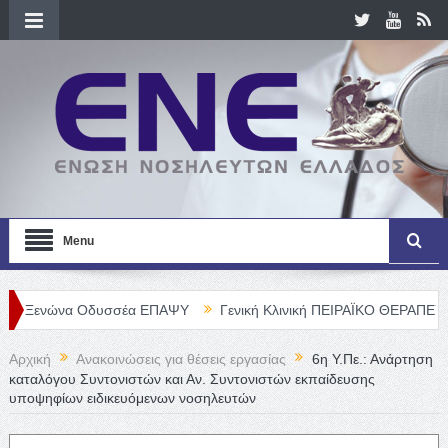
Menu
να Οδυσσέα ΕΠΑΨΥ
Γενική Κλινική ΠΕΙΡΑΪΚΟ ΘΕΡΑΠΕΥΤΗΡΙΟ Α. Ε
Αρχική
Ανακοινώσεις για θέσεις εργασίας
6η Υ.Πε.: Ανάρτηση
καταλόγου Συντονιστών και Αν. Συντονιστών εκπαίδευσης
υποψηφίων ειδικευόμενων νοσηλευτών