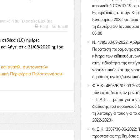
κορωνοϊού COVID-19 στο 
Επικράτειας από την Κυρι
Ιανουαρίου 2023 και ώρα 
αντικά Νέα
,
Τελευταίες Εξελίξεις
τη Δευτέρα 30 Ιανουαρίου
Print
Email
06:00
 σεδέκα (10) ημέρες
Ν. 4795/30-09-2022: Άρθρ
και λήγει στις 31/08/2020 ημέρα
Παράταση παραμονής στα
κέντρα των ειδικευόμενω
στην ειδικότητα της επείγ
και αναπλ. συντονιστών
νοσηλευτικής και της νοση
ομική Περιφέρεια Πελοποννήσου-
δημόσιας υγείας/κοινοτική
Φ.Ε.Κ. 4695/Β’/07-09-2022
των εκπαιδευτικών μονάδ
– Ε.Α.Ε. …μέτρα για την
διάδοσης του κορωνοϊού 
τη λειτουργία τους για το 
2022-2023»
Φ.Ε.Κ. 3367/30-06-2022: 
προστασίας της δημόσιας 