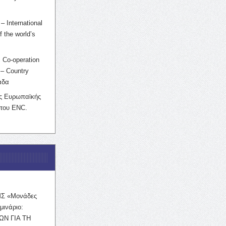
– International
f the world’s
 Co-operation
– Country
άδα
ης Ευρωπαϊκής
 του ENC.
ΜΣ «Μονάδες
μινάριο:
ΩΝ ΓΙΑ ΤΗ