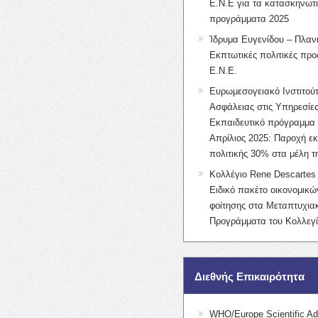
Ε.Ν.Ε για τα κατασκηνωτ
προγράμματα 2025
Ίδρυμα Ευγενίδου – Πλαν
Εκπτωτικές πολιτικές προς
Ε.Ν.Ε.
Ευρωμεσογειακό Ινστιτούτ
Ασφάλειας στις Υπηρεσίες
Εκπαιδευτικό πρόγραμμα 
Απρίλιος 2025: Παροχή ε
πολιτικής 30% στα μέλη 
Κολλέγιο Rene Descartes 
Ειδικό πακέτο οικονομικ
φοίτησης στα Μεταπτυχια
Προγράμματα του Κολλεγί
Διεθνής Επικαιρότητα
WHO/Europe Scientific Ad