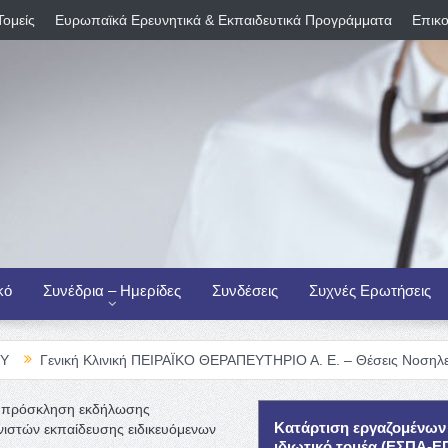
Τομείς
Ευρωπαϊκά Ερευνητικά & Εκπαιδευτικά Προγράμματα
Επικο
κό
Συνέδρια – Ημερίδες
Συνδέσεις
Συχνές Ερωτήσεις
 Κλινική ΠΕΙΡΑΪΚΟ ΘΕΡΑΠΕΥΤΗΡΙΟ Α. Ε. – Θέσεις Νοσηλευτικού Προσ
ου πρόσκληση εκδήλωσης
Κατάρτιση εργαζομένων
ιστών εκπαίδευσης ειδικευόμενων
ιδιωτικό τομέα (ΕΣΠΑ-