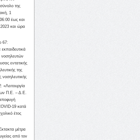
σύνολο της
ακή, 1
06:00 έως και
 2023 και ώρα
ο 67:
 εκπαιδευτικά
ν νοσηλευτών
ουσας εντατικής
λευτικής της
ς νοσηλευτικής
: «Λειτουργία
ων Π.Ε. – Δ.Ε.
 αποφυγή
COVID-19 κατά
σχολικό έτος
Έκτακτα μέτρα
υγείας από τον