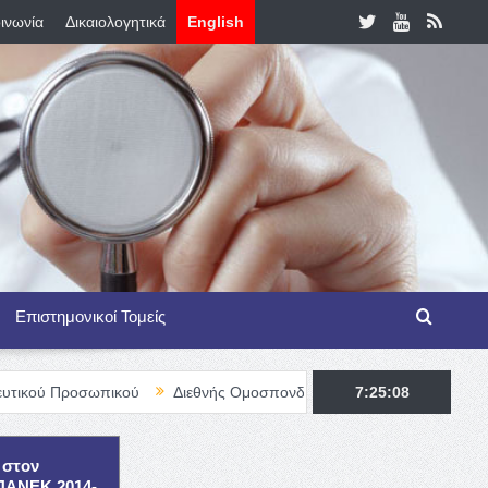
ινωνία
Δικαιολογητικά
English
Επιστημονικοί Τομείς
ωπικού
Διεθνής Ομοσπονδία Θαλασσαιμίας – TIF Fellowship Prog
7:25:09
 στον
ΕΠΑΝΕΚ 2014-