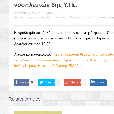
νοσηλευτών 6ης Υ.Πε.
Αναρτήθηκε στις:
25 August 2020
Ανήκει στις κατηγορίες:
Ανακοινώσεις για θέσεις εργασίας
,
Σημαντικά
,
Σημ
Η πρόθεσμία υποβολής των αιτήσεων υποψηφιότητας ορίζεται
(ημερολογιακές) και αρχίζει από 21/08/2020 ημέρα Παρασκευή 
Δευτέρα και ώρα 15:00
Αναλυτικά η ανακοίνωση:
25/8 Πλήρωση θέσεων συντονιστών 
εκπαίδευσης ειδικευόμενων νοσηλευτών 6ης ΥΠΕ – 6η Υγειον
Ιονίων Νήσων-Ηπείρου & Δυτικής Ελλάδας
Share
0
Tweet
0
Share
0
Share
Related Articles