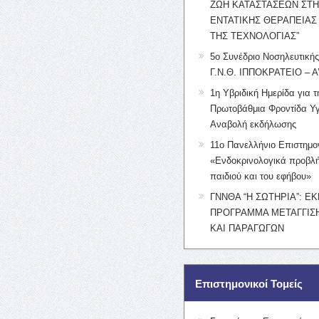
ΖΩΗ ΚΑΤΑΣΤΑΣΕΩΝ ΣΤ
ΕΝΤΑΤΙΚΗΣ ΘΕΡΑΠΕΙΑΣ
ΤΗΣ ΤΕΧΝΟΛΟΓΙΑΣ”
5ο Συνέδριο Νοσηλευτική
Γ.Ν.Θ. ΙΠΠΟΚΡΑΤΕΙΟ – Α
1η Υβριδική Ημερίδα για τ
Πρωτοβάθμια Φροντίδα Υγ
Αναβολή εκδήλωσης
11ο Πανελλήνιο Επιστημο
«Ενδοκρινολογικά προβλή
παιδιού και του εφήβου»
ΓΝΝΘΑ “Η ΣΩΤΗΡΙΑ”: Ε
ΠΡΟΓΡΑΜΜΑ ΜΕΤΑΓΓΙΣΗ
ΚΑΙ ΠΑΡΑΓΩΓΩΝ
Επιστημονικοί Τομείς