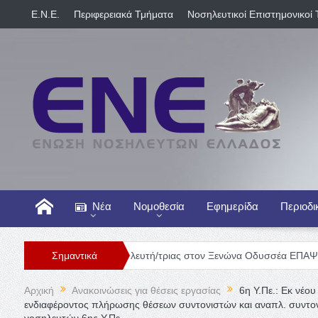
E.N.E.
Περιφερειακά Τμήματα
Νοσηλευτικοί Επιστημονικοί 
Νέα
Νομοθεσία
Εφημερίδα
Περιοδι
Θέση Νοσηλευτή/τριας στον Ξενώνα Οδυσσέα ΕΠΑΨΥ
Σημαντικά
Γενική
Αρχική
Ανακοινώσεις για θέσεις εργασίας
6η Υ.Πε.: Εκ νέ
ενδιαφέροντος πλήρωσης θέσεων συντονιστών και αναπλ. συντον
νοσηλευτών 6ης Υ.Πε.