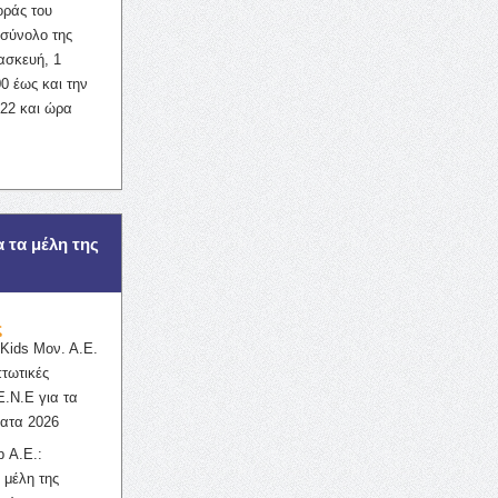
οράς του
σύνολο της
ασκευή, 1
0 έως και την
022 και ώρα
α τα μέλη της
ς
ids Μον. Α.Ε.
πτωτικές
Ε.Ν.Ε για τα
ατα 2026
 Α.Ε.:
 μέλη της