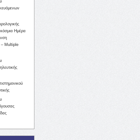
υ
ικευόμενων
υρολογικής
γκόσμια Ημέρα
υνση
– Multiple
υ
ηλευτικής
ιστημονικού
τικής
υ
ίγουσας
ίδας