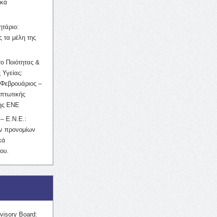
ικά
ητάριο:
 τα μέλη της
ο Ποιότητας &
 Υγείας:
Φεβρουάριος –
κπτωτικής
της ΕΝΕ
– Ε.Ν.Ε.:
ών προνομίων
κά
ου.
visory Board: