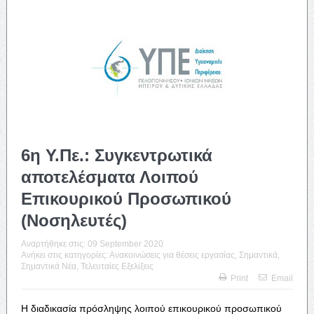
6η Υ.Πε.: Συγκεντρωτικά
αποτελέσματα Λοιπού
Επικουρικού Προσωπικού
(Νοσηλευτές)
Αναρτήθηκε στις:
09 September 2020
Ανήκει στις κατηγορίες:
Ανακοινώσεις για θέσεις εργασίας
,
Σημαντικά
,
Σημαντικά Νέα
,
Τελευταίες Εξελίξεις
Print
Email
Η διαδικασία πρόσληψης λοιπού επικουρικού προσωπικού