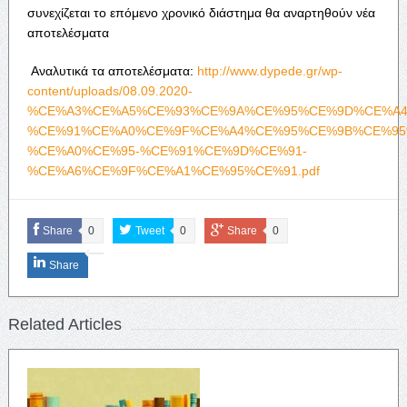
συνεχίζεται το επόμενο χρονικό διάστημα θα αναρτηθούν νέα
αποτελέσματα
Αναλυτικά τα αποτελέσματα:
http://www.dypede.gr/wp-
content/uploads/08.09.2020-
%CE%A3%CE%A5%CE%93%CE%9A%CE%95%CE%9D%CE%A4
%CE%91%CE%A0%CE%9F%CE%A4%CE%95%CE%9B%CE%95
%CE%A0%CE%95-%CE%91%CE%9D%CE%91-
%CE%A6%CE%9F%CE%A1%CE%95%CE%91.pdf
Share
0
Tweet
0
Share
0
Share
Related Articles