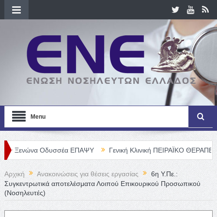
Menu
ώνα Οδυσσέα ΕΠΑΨΥ
Γενική Κλινική ΠΕΙΡΑΪΚΟ ΘΕΡΑΠΕΥΤΗΡΙΟ Α. 
Αρχική
Ανακοινώσεις για θέσεις εργασίας
6η Υ.Πε.:
Συγκεντρωτικά αποτελέσματα Λοιπού Επικουρικού Προσωπικού
(Νοσηλευτές)