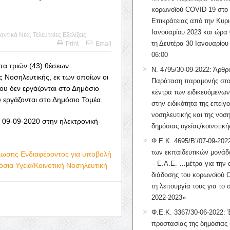
κορωνοϊού COVID-19 στο 
Επικράτειας από την Κυρι
Ιανουαρίου 2023 και ώρα 
αντικά Νέα
,
Τελευταίες Εξελίξεις
τη Δευτέρα 30 Ιανουαρίου
Print
Email
06:00
α τριών (43) θέσεων
Ν. 4795/30-09-2022: Άρθρ
ς Νοσηλευτικής, εκ των οποίων οι
Παράταση παραμονής στα
ου δεν εργάζονται στο Δημόσιο
κέντρα των ειδικευόμενω
υ εργάζονται στο Δημόσιο Τομέα.
στην ειδικότητα της επείγ
νοσηλευτικής και της νοση
09-09-2020 στην ηλεκτρονική
δημόσιας υγείας/κοινοτική
Φ.Ε.Κ. 4695/Β’/07-09-2022
των εκπαιδευτικών μονάδ
ωσης Ενδιαφέροντος για υποβολή
– Ε.Α.Ε. …μέτρα για την
σια Υγεία/Κοινοτική Νοσηλευτική
διάδοσης του κορωνοϊού 
τη λειτουργία τους για το 
2022-2023»
Φ.Ε.Κ. 3367/30-06-2022: 
προστασίας της δημόσιας 