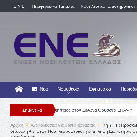
E.N.E.
Περιφερειακά Τμήματα
Νοσηλευτικοί Επιστημονικοί 
Νέα
Νομοθεσία
Εφημερίδα
Περιοδι
Θέση Νοσηλευτή/τριας στον Ξενώνα Οδυσσέα ΕΠΑΨΥ
Σημαντικά
Γενική Κλι
Αρχική
Ανακοινώσεις για θέσεις εργασίας
7η Υ.Πε.: Πρόσκ
υποβολή Αιτήσεων Νοσηλευτών/τριων για τη λήψη Ειδικότητας στ
Νοσηλευτική