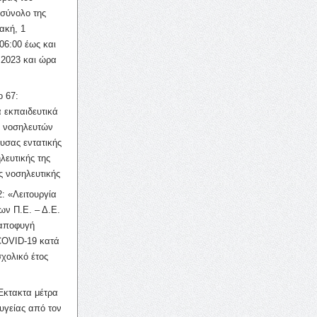
σύνολο της
ακή, 1
06:00 έως και
 2023 και ώρα
ο 67:
 εκπαιδευτικά
ν νοσηλευτών
ουσας εντατικής
λευτικής της
ς νοσηλευτικής
: «Λειτουργία
ων Π.Ε. – Δ.Ε.
 αποφυγή
COVID-19 κατά
σχολικό έτος
Έκτακτα μέτρα
υγείας από τον