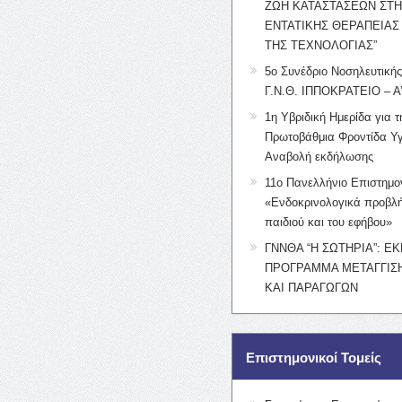
ΖΩΗ ΚΑΤΑΣΤΑΣΕΩΝ ΣΤ
ΕΝΤΑΤΙΚΗΣ ΘΕΡΑΠΕΙΑΣ
ΤΗΣ ΤΕΧΝΟΛΟΓΙΑΣ”
5ο Συνέδριο Νοσηλευτική
Γ.Ν.Θ. ΙΠΠΟΚΡΑΤΕΙΟ – Α
1η Υβριδική Ημερίδα για τ
Πρωτοβάθμια Φροντίδα Υγ
Αναβολή εκδήλωσης
11ο Πανελλήνιο Επιστημο
«Ενδοκρινολογικά προβλή
παιδιού και του εφήβου»
ΓΝΝΘΑ “Η ΣΩΤΗΡΙΑ”: Ε
ΠΡΟΓΡΑΜΜΑ ΜΕΤΑΓΓΙΣΗ
ΚΑΙ ΠΑΡΑΓΩΓΩΝ
Επιστημονικοί Τομείς