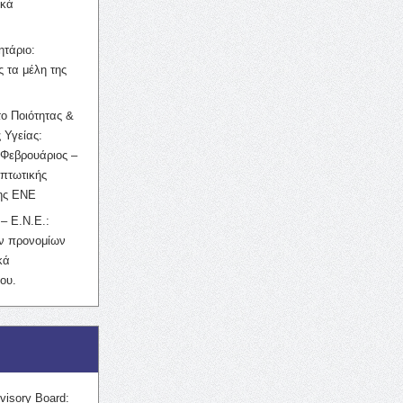
ικά
ητάριο:
 τα μέλη της
ο Ποιότητας &
 Υγείας:
Φεβρουάριος –
κπτωτικής
της ΕΝΕ
– Ε.Ν.Ε.:
ών προνομίων
κά
ου.
visory Board: