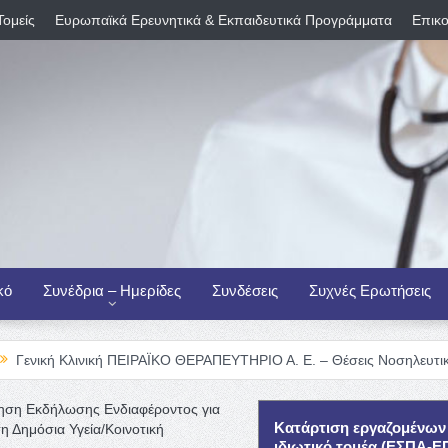
Τομείς
Ευρωπαϊκά Ερευνητικά & Εκπαιδευτικά Προγράμματα
Επικο
κό
Συνέδρια – Ημερίδες
Συνδέσεις
Συχνές Ερωτήσεις
νική ΠΕΙΡΑΪΚΟ ΘΕΡΑΠΕΥΤΗΡΙΟ Α. Ε. – Θέσεις Νοσηλευτικού Προσωπι
ληση Εκδήλωσης Ενδιαφέροντος για
Κατάρτιση εργαζομένων
η Δημόσια Υγεία/Κοινοτική
ιδιωτικό τομέα (ΕΣΠΑ-