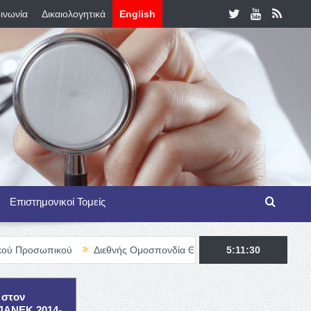
ινωνία
Δικαιολογητικά
English
Επιστημονικοί Τομείς
κού
Διεθνής Ομοσπονδία Θαλασσαιμίας – TIF Fellowship Program
5:11:31
 στον
ΕΠΑΝΕΚ 2014-