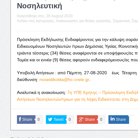
Νοσηλευτική
Αναρτήθηκε στις:
28 August 2020
Ανήκει στις κατηγορίες:
Ανακοινώσεις για θέσεις εργασίας
,
Σημαντικά
,
Σημ
Πρόσκληση Εκδήλωσης Ενδιαφέροντος για την κάλυψη σαράντ
Ειδικευομένων Νοσηλευτών /τριων Δημόσιας Υγείας /Κοινοτική
τριάντα τέσσερις (34) θέσεις αναφέρονται σε υποψήφιους/ες π
Τομέα και οι εννέα (9) θέσεις αφορούν ενδιαφερόμενους/ες πο
Υποβολή Αιτήσεων : από Πέμπτη 27-08-2020 έως Τέταρτη 
διεύθυνση:
noseidikotita@hc-crete.gr
.
Αναλυτικά η ανακοίνωση:
7η ΥΠΕ Κρήτης – Πρόσκληση Εκδήλ
Αιτήσεων Νοσηλευτών/τριων για τη λήψη Ειδικότητας στη Δημό
Share
0
Tweet
0
Share
0
Share