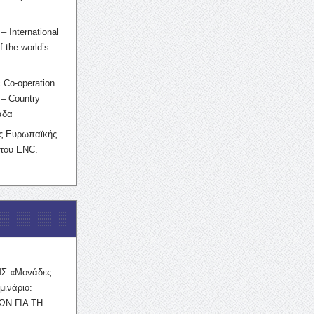
– International
f the world’s
 Co-operation
– Country
άδα
ης Ευρωπαϊκής
 του ENC.
ΜΣ «Μονάδες
μινάριο:
ΩΝ ΓΙΑ ΤΗ