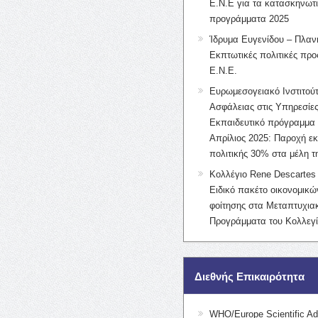
Ε.Ν.Ε για τα κατασκηνωτ
προγράμματα 2025
Ίδρυμα Ευγενίδου – Πλαν
Εκπτωτικές πολιτικές προς
Ε.Ν.Ε.
Ευρωμεσογειακό Ινστιτούτ
Ασφάλειας στις Υπηρεσίες
Εκπαιδευτικό πρόγραμμα 
Απρίλιος 2025: Παροχή ε
πολιτικής 30% στα μέλη 
Κολλέγιο Rene Descartes 
Ειδικό πακέτο οικονομικ
φοίτησης στα Μεταπτυχια
Προγράμματα του Κολλεγί
Διεθνής Επικαιρότητα
WHO/Europe Scientific Ad