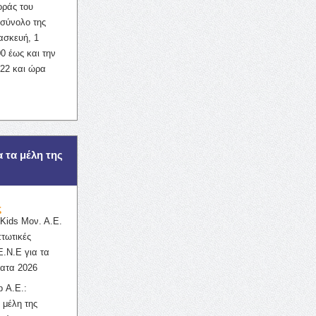
οράς του
σύνολο της
ασκευή, 1
0 έως και την
022 και ώρα
α τα μέλη της
ς
ids Μον. Α.Ε.
πτωτικές
Ε.Ν.Ε για τα
ατα 2026
 Α.Ε.:
 μέλη της