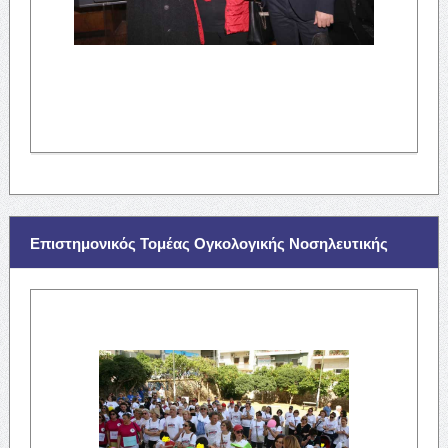
Επιστημονικός Τομέας Ογκολογικής Νοσηλευτικής