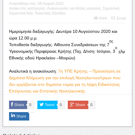
Αναρτήθηκε στις:
08 August 2020
Ανήκει στις κατηγορίες:
Ανακοινώσεις για θέσεις εργασίας
,
Σημαντικά
,
Σημαντικά Νέα
,
Τελευταίες Εξελίξεις
Print
Email
Ημερομηνία διεξαγωγής: Δευτέρα 10 Αυγούστου 2020 και
ώρα 12.00 μ.μ.
ης
Τοποθεσία διεξαγωγής: Αίθουσα Συνεδριάσεων της 7
ο
Υγειονομικής Περιφέρειας Κρήτης (Ταχ. Δ/νση: Ισόγειο, 3
χλμ
Εθνικής οδού Ηρακλείου –Μοιρών)
Αναλυτικά η ανακοίνωση:
7η ΥΠΕ Κρήτης – Πρόσκληση σε
Δημόσια Κλήρωση για την επιλογή Νοσηλευτών/τριων που
δεν εργάζονται στο δημόσια τομέα για τη λήψη Ειδικότητας
Επείγουσας και Εντατικής Νοσηλευτικής
Share
0
Tweet
0
Share
0
Share