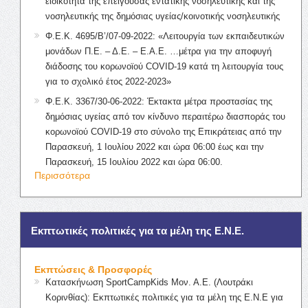
ειδικότητα της επείγουσας εντατικής νοσηλευτικής και της
νοσηλευτικής της δημόσιας υγείας/κοινοτικής νοσηλευτικής
Φ.Ε.Κ. 4695/Β’/07-09-2022: «Λειτουργία των εκπαιδευτικών
μονάδων Π.Ε. – Δ.Ε. – Ε.Α.Ε. …μέτρα για την αποφυγή
διάδοσης του κορωνοϊού COVID-19 κατά τη λειτουργία τους
για το σχολικό έτος 2022-2023»
Φ.Ε.Κ. 3367/30-06-2022: Έκτακτα μέτρα προστασίας της
δημόσιας υγείας από τον κίνδυνο περαιτέρω διασποράς του
κορωνοϊού COVID-19 στο σύνολο της Επικράτειας από την
Παρασκευή, 1 Ιουλίου 2022 και ώρα 06:00 έως και την
Παρασκευή, 15 Ιουλίου 2022 και ώρα 06:00.
Περισσότερα
Εκπτωτικές πολιτικές για τα μέλη της Ε.Ν.Ε.
Εκπτώσεις & Προσφορές
Κατασκήνωση SportCampKids Μον. Α.Ε. (Λουτράκι
Κορινθίας): Εκπτωτικές πολιτικές για τα μέλη της Ε.Ν.Ε για