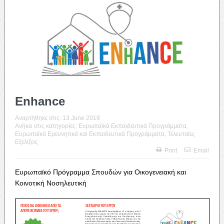
Enhance
Αναρτήθηκε στις:
13 June 2018
Ανήκει στις κατηγορίες:
Ευρωπαϊκά Εκπαιδευτικά Προγράμματα
,
Ευρωπαϊκά Ερευνητικά και Εκπαιδευτικά Προγράμματα
,
Τελευταίες
Εξελίξεις
Print
Email
Ευρωπαϊκό Πρόγραμμα Σπουδών για Οικογενειακή και
Κοινοτική Νοσηλευτική