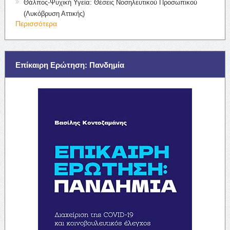
Θάλπος-Ψυχική Υγεία: Θέσεις Νοσηλευτικού Προσωπικού
(Λυκόβρυση Αττικής)
Περισσότερα
Επίκαιρη Ερώτηση: Πανδημία